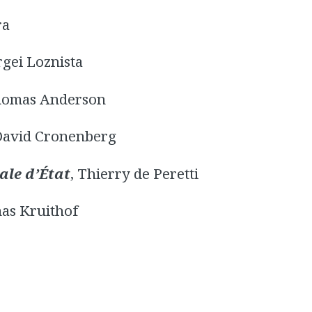
ra
rgei Loznista
Thomas Anderson
David Cronenberg
ale d’État
, Thierry de Peretti
as Kruithof