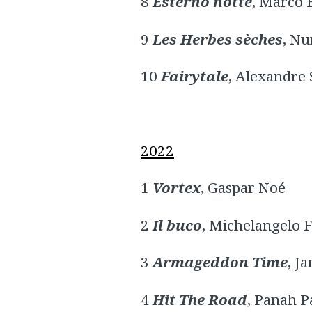
8
E
sterno
notte
, Marco 
9
Les Herbes sèches
, Nu
10
Fairytale
, Alexandre
2022
1
Vortex
, Gaspar Noé
2
Il buco
, Michelangelo
3
Armageddon Time
, J
4
Hit The Road
, Panah P