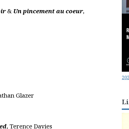
ir
&
Un pincement au coeur
,
202
nathan Glazer
Li
ied
, Terence Davies