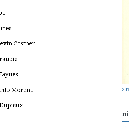
oo
omes
evin Costner
iraudie
Haynes
cardo Moreno
201
 Dupieux
n