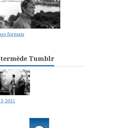
ngs formats
ntermède Tumblr
13-2015