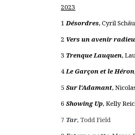
2023
1
Désordres
, Cyril Schä
2
Vers un avenir radie
3
Trenque Lauquen
, La
4
Le Garçon et le Héron
5
Sur l'Adamant
, Nicola
6
Showing Up
, Kelly Rei
7
Tar
, Todd Field