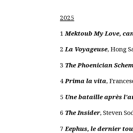
2025
1
Mektoub My Love, ca
2
La Voyageuse
, Hong S
3
The Phoenician Sche
4
Prima la vita
, France
5
Une bataille après l'a
6
The Insider
, Steven S
7
Eephus, le dernier tou