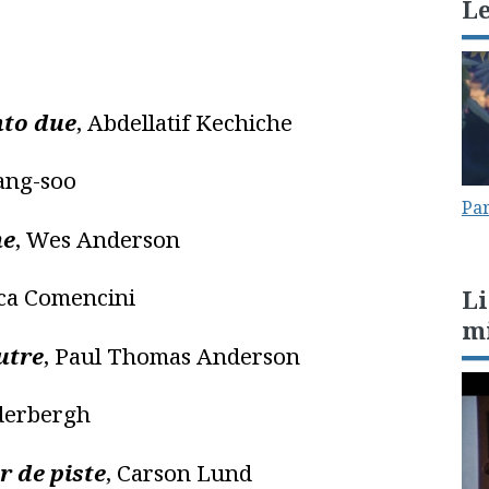
L
nto due
, Abdellatif Kechiche
ang-soo
Par
me
, Wes Anderson
sca Comencini
Li
m
utre
, Paul Thomas Anderson
oderbergh
r de piste
, Carson Lund