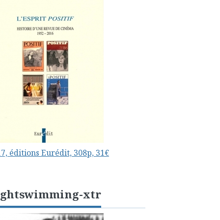
7, éditions Eurédit, 308p, 31€
ightswimming-xtr