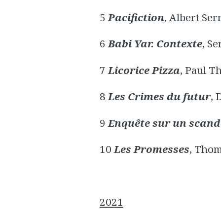
5
Pacifiction
, Albert Ser
6
Babi Yar. Contexte
, Se
7
Licorice Pizza
, Paul 
8
Les Crimes du futur
, 
9
Enquête sur un scand
10
Les Promesses
, Thom
2021