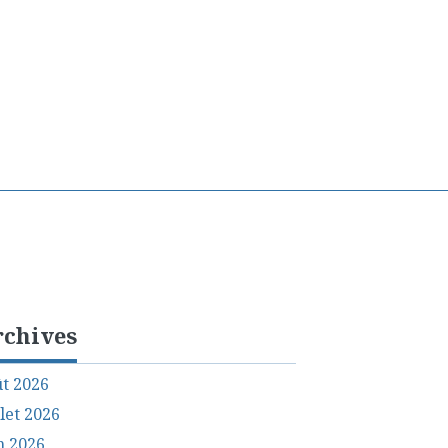
rchives
t 2026
llet 2026
n 2026