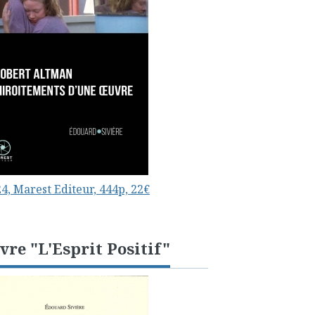
4, Marest Editeur, 444p, 22€
vre "L'Esprit Positif"