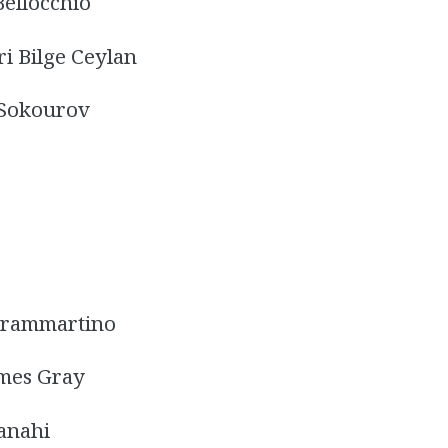
Bellocchio
ri Bilge Ceylan
 Sokourov
 Frammartino
ames Gray
anahi