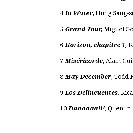
4
In Water
, Hong Sang-s
5
Grand Tour,
Miguel G
6
Horizon, chapitre 1,
K
7
Miséricorde
, Alain Gu
8
May December
, Todd 
9
Los Delincuentes
, Ri
10
Daaaaaali!
, Quentin