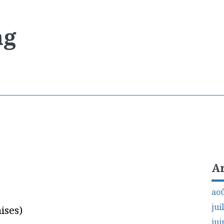
ng
A
aoû
jui
ises)
jui