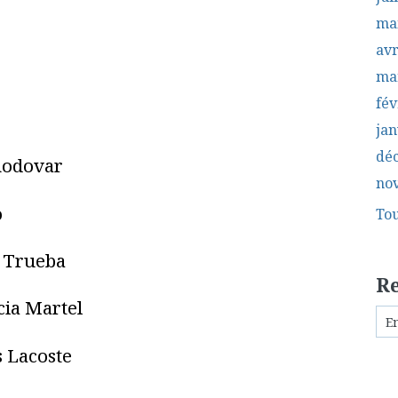
ma
avr
ma
fév
jan
dé
modovar
no
o
Tou
s Trueba
R
cia Martel
 Lacoste