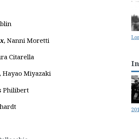
ublin
Lo
ux
, Nanni Moretti
ura Citarella
I
, Hayao Miyazaki
s Philibert
chardt
20