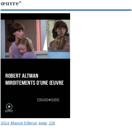
œuvre"
2024, Marest Editeur, 444p, 22€