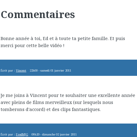
Commentaires
Bonne année à toi, Ed et à toute ta petite famille. Et puis
merci pour cette belle vidéo !
Écrit par :
Vincent
22h00
-
samedi 01
janvier 2011
Je me joins à Vincent pour te souhaiter une excellente année
avec pleins de films merveilleux (sur lesquels nous
tomberons d'accord) et des clips fantastiques.
Écrit par :
FredMJG
09h20
-
dimanche 02
janvier 2011