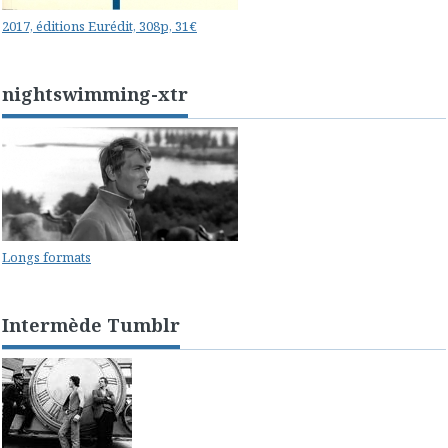
2017, éditions Eurédit, 308p, 31€
nightswimming-xtr
Longs formats
Intermède Tumblr