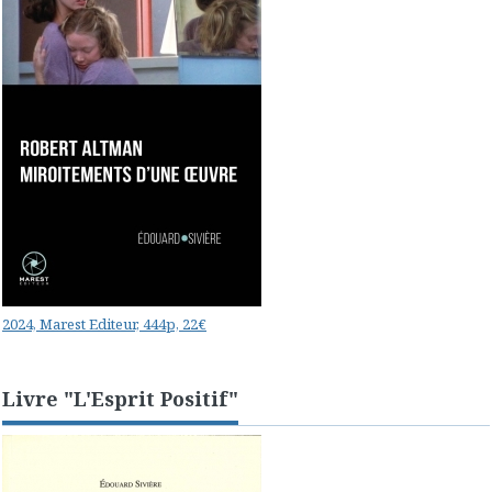
2024, Marest Editeur, 444p, 22€
Livre "L'Esprit Positif"