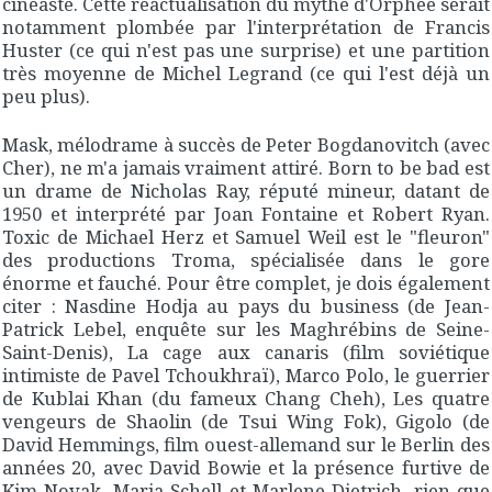
cinéaste. Cette réactualisation du mythe d'Orphée serait
notamment plombée par l'interprétation de Francis
Huster (ce qui n'est pas une surprise) et une partition
très moyenne de Michel Legrand (ce qui l'est déjà un
peu plus).
Mask
, mélodrame à succès de Peter Bogdanovitch (avec
Cher), ne m'a jamais vraiment attiré.
Born to be bad
est
un drame de Nicholas Ray, réputé mineur, datant de
1950 et interprété par Joan Fontaine et Robert Ryan.
Toxic
de Michael Herz et Samuel Weil est le "fleuron"
des productions Troma, spécialisée dans le gore
énorme et fauché. Pour être complet, je dois également
citer :
Nasdine Hodja au pays du business
(de Jean-
Patrick Lebel, enquête sur les Maghrébins de Seine-
Saint-Denis),
La cage aux canaris
(film soviétique
intimiste de Pavel Tchoukhraï),
Marco Polo, le guerrier
de Kublai Khan
(du fameux Chang Cheh),
Les quatre
vengeurs de Shaolin
(de Tsui Wing Fok),
Gigolo
(de
David Hemmings, film ouest-allemand sur le Berlin des
années 20, avec David Bowie et la présence furtive de
Kim Novak, Maria Schell et Marlene Dietrich, rien que