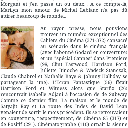
Morgan) et j'en passe un ou deux... A ce compte-là,
Marilyn mon amour
de Michel Leblanc n'a pas dû
attirer beaucoup de monde...
Au rayon presse, nous pouvions
trouver un numéro exceptionnel des
Cahiers du Cinéma
(371-372) consacré
au scénario dans le cinéma français
(avec l'abonné Godard en couverture)
et un "spécial Cannes" dans
Premiere
(98, Clint Eastwood, Harrison Ford,
Juliette Binoche & Wadeck Stanczak,
Claude Chabrol et Nathalie Baye & Johnny Halliday se
partageant la une).
L'Ecran Fantastique
(56) fêtait
Harrison Ford et
Witness
alors que
Starfix
(26)
rencontrait Isabelle Adjani à l'occasion de de
Subway
.
Comme ce dernier film,
La maison et le monde
de
Satyajit Ray et
La route des Indes
de David Lean
venaient de sortir le mois précédent. Ils se retrouvaient
en couverture, respectivement, de
Cinéma 85
(317) et
de
Positif
(291).
Cinématographe
(110) ornait la sienne