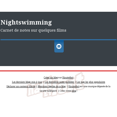
Nightswimming
Carnet de notes sur quelques films
Créer un blog
sur
Hautetfort
Les derniers blogs mis à jour
|
Les dernières notes publiées
|
Les tags les plus populaires
Déclarer un contenu illicite
|
Mentions légales de ce blog
|
Hautetfort
est une marque déposée de la
société talkSpirit | Créez votre
blog
!