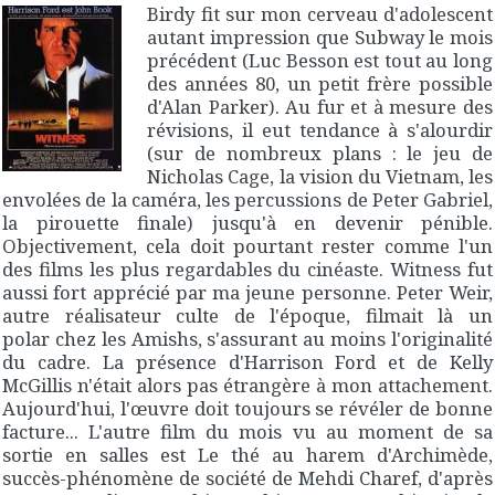
Birdy
fit sur mon cerveau d'adolescent
autant impression que
Subway
le mois
précédent (Luc Besson est tout au long
des années 80, un petit frère possible
d'Alan Parker). Au fur et à mesure des
révisions, il eut tendance à s'alourdir
(sur de nombreux plans : le jeu de
Nicholas Cage, la vision du Vietnam, les
envolées de la caméra, les percussions de Peter Gabriel,
la pirouette finale) jusqu'à en devenir pénible.
Objectivement, cela doit pourtant rester comme l'un
des films les plus regardables du cinéaste.
Witness
fut
aussi fort apprécié par ma jeune personne. Peter Weir,
autre réalisateur culte de l'époque, filmait là un
polar chez les Amishs, s'assurant au moins l'originalité
du cadre. La présence d'Harrison Ford et de Kelly
McGillis n'était alors pas étrangère à mon attachement.
Aujourd'hui, l'œuvre doit toujours se révéler de bonne
facture... L'autre film du mois vu au moment de sa
sortie en salles est
Le thé au harem d'Archimède
,
succès-phénomène de société de Mehdi Charef, d'après