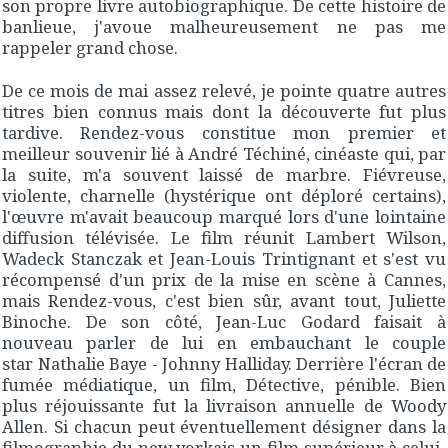
son propre livre autobiographique. De cette histoire de
banlieue, j'avoue malheureusement ne pas me
rappeler grand chose.
De ce mois de mai assez relevé, je pointe quatre autres
titres bien connus mais dont la découverte fut plus
tardive.
Rendez-vous
constitue mon premier et
meilleur souvenir lié à André Téchiné, cinéaste qui, par
la suite, m'a souvent laissé de marbre. Fiévreuse,
violente, charnelle (hystérique ont déploré certains),
l'œuvre m'avait beaucoup marqué lors d'une lointaine
diffusion télévisée. Le film réunit Lambert Wilson,
Wadeck Stanczak et Jean-Louis Trintignant et s'est vu
récompensé d'un prix de la mise en scène à Cannes,
mais
Rendez-vous
, c'est bien sûr, avant tout, Juliette
Binoche. De son côté, Jean-Luc Godard faisait à
nouveau parler de lui en embauchant le couple
star Nathalie Baye - Johnny Halliday. Derrière l'écran de
fumée médiatique, un film,
Détective
, pénible. Bien
plus réjouissante fut la livraison annuelle de Woody
Allen. Si chacun peut éventuellement désigner dans la
filmographie du new yorkais un film supérieur à celui-