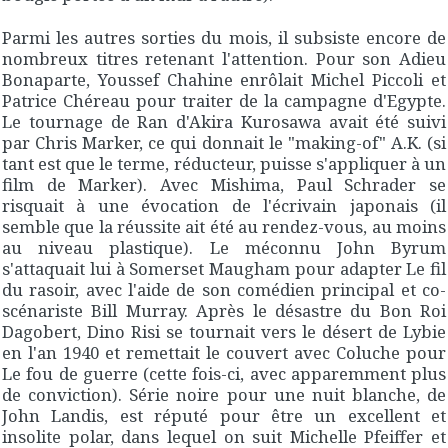
Parmi les autres sorties du mois, il subsiste encore de
nombreux titres retenant l'attention. Pour son
Adieu
Bonaparte
, Youssef Chahine enrôlait Michel Piccoli et
Patrice Chéreau pour traiter de la campagne d'Egypte.
Le tournage de
Ran
d'Akira Kurosawa avait été suivi
par Chris Marker, ce qui donnait le "making-of"
A.K.
(si
tant est que le terme, réducteur, puisse s'appliquer à un
film de Marker). Avec
Mishima
, Paul Schrader se
risquait à une évocation de l'écrivain japonais (il
semble que la réussite ait été au rendez-vous, au moins
au niveau plastique). Le méconnu John Byrum
s'attaquait lui à Somerset Maugham pour adapter
Le fil
du rasoir
, avec l'aide de son comédien principal et co-
scénariste Bill Murray. Après le désastre du
Bon Roi
Dagobert
, Dino Risi se tournait vers le désert de Lybie
en l'an 1940 et remettait le couvert avec Coluche pour
Le fou de guerre
(cette fois-ci, avec apparemment plus
de conviction).
Série noire pour une nuit blanche
, de
John Landis, est réputé pour être un excellent et
insolite polar, dans lequel on suit Michelle Pfeiffer et