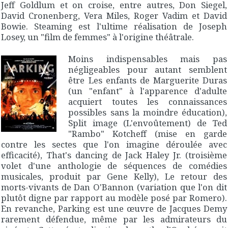
Jeff Goldlum et on croise, entre autres, Don Siegel,
David Cronenberg, Vera Miles, Roger Vadim et David
Bowie.
Steaming
est l'ultime réalisation de Joseph
Losey, un "film de femmes" à l'origine théâtrale.
Moins indispensables mais pas
négligeables pour autant semblent
être
Les enfants
de Marguerite Duras
(un "enfant" à l'apparence d'adulte
acquiert toutes les connaissances
possibles sans la moindre éducation),
Split image (L'envoûtement)
de Ted
"Rambo" Kotcheff (mise en garde
contre les sectes que l'on imagine déroulée avec
efficacité),
That's dancing
de Jack Haley Jr. (troisième
volet d'une anthologie de séquences de comédies
musicales, produit par Gene Kelly),
Le retour des
morts-vivants
de Dan O'Bannon (variation que l'on dit
plutôt digne par rapport au modèle posé par Romero).
En revanche,
Parking
est une œuvre de Jacques Demy
rarement défendue, même par les admirateurs du