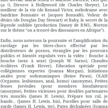
ça !),
Divorce à Hollywood
(de Charles Sheyer),
Le
meilleur de la vie
(de Renaud Victor, mélodrame avec
Sandrine Bonnaire et Jacques Bonnafé),
Voleur de
désirs
(de Douglas Day Stewart) et
Baby, le secret de la
légende oubliée
(production Disney de B.W.L. Norton
sur le thème "on a trouvé des dinosaures en Afrique").
Enfin, nous noterons la poursuite et l'amplification du
racolage par les titres-chocs effectué par les
distributeurs de pornos, étranglés par les pouvoirs
publics et bientôt expulsés vers la vidéo :
Bouche à
bouche (sexe à sexe)
(Joseph W. Sarno),
Chaudes
écolières
(Frank Hover),
Education spéciale pour
collégiennes expertes
(Joanna Morgan),
Initiations
anales pour sodomaniaques
(Reine Pirau),
OLAH
(Orgasme, lesbiennes, anal, homo)
(anonyme),
Petites
fesses juvéniles
(pour membres bienfaiteurs)
(anonyme),
Petites vicieuses pour doubles partenaires
très musclés
(James H. Lewis),
Prépare ton cul, je
bande...
(James H. Lewis, bis),
Pucelles pour salle de
garde
(James H. Lewis, ter),
Putes déchaînées
(Joanna