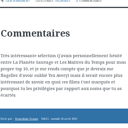
LIEN PERMANENT
CATÉGORIES :
PALMARES
21
COMMENTAIRES
Commentaires
Très intéressante sélection (j'avais personnellement hésité
entre La Planète Sauvage et Les Maitres du Temps pour mon
propre top 10, et je me rends compte que je devrais me
flageller d'avoir oublié Tex Avery) mais il serait encore plus
intéressant de savoir en quoi ces films t'ont marqués et
pourquoi tu les privilégies par rapport aux noms que tu as
écartés.
Écrit par :
Youtokine Toumi
10h15
-
samedi 24
avril 2010