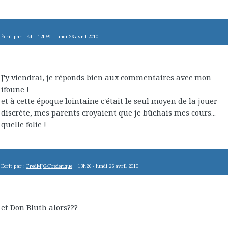
Écrit par :
Ed
12h59
-
lundi 26
avril 2010
J'y viendrai, je réponds bien aux commentaires avec mon
ifoune !
et à cette époque lointaine c'était le seul moyen de la jouer
discrète, mes parents croyaient que je bûchais mes cours...
quelle folie !
Écrit par :
FredMJG/Frederique
13h26
-
lundi 26
avril 2010
et Don Bluth alors???