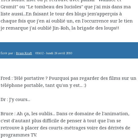
Gromit" ou "Le tombeau des lucioles" que j'ai mis dans ma
liste aussi...En faisant le tour des blogs jem'apperçois à
chaque fois que j'en ai oublié un, en l'occurrence sur le tien
je remarque j'ai oublié Jin-Roh, la brigade des loups!!
Écrit par :
Bruce Kraft
01h12
-
lundi 26
avril 2010
Fred : Télé portative ? Pourquoi pas regarder des films sur un
téléphone portable, tant qu'on y est... :)
Dr : J'y cours...
Bruce : Ah ça, les oublis... Dans ce domaine de l'animation,
c'est d'autant plus difficile de penser à tout que l'on se
retrouve à placer des courts-métrages voire des dérivés de
programmes TV.