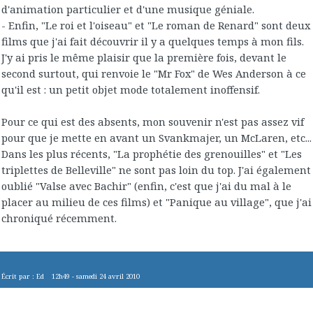
d'animation particulier et d'une musique géniale.
- Enfin, "Le roi et l'oiseau" et "Le roman de Renard" sont deux
films que j'ai fait découvrir il y a quelques temps à mon fils.
J'y ai pris le même plaisir que la première fois, devant le
second surtout, qui renvoie le "Mr Fox" de Wes Anderson à ce
qu'il est : un petit objet mode totalement inoffensif.
Pour ce qui est des absents, mon souvenir n'est pas assez vif
pour que je mette en avant un Svankmajer, un McLaren, etc...
Dans les plus récents, "La prophétie des grenouilles" et "Les
triplettes de Belleville" ne sont pas loin du top. J'ai également
oublié "Valse avec Bachir" (enfin, c'est que j'ai du mal à le
placer au milieu de ces films) et "Panique au village", que j'ai
chroniqué récemment.
Écrit par :
Ed
12h49
-
samedi 24
avril 2010