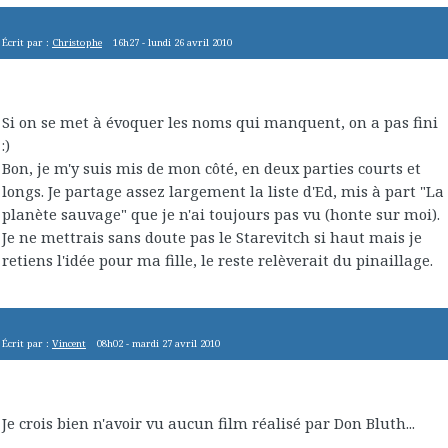
Écrit par :
Christophe
16h27
-
lundi 26
avril 2010
Si on se met à évoquer les noms qui manquent, on a pas fini
:)
Bon, je m'y suis mis de mon côté, en deux parties courts et
longs. Je partage assez largement la liste d'Ed, mis à part "La
planète sauvage" que je n'ai toujours pas vu (honte sur moi).
Je ne mettrais sans doute pas le Starevitch si haut mais je
retiens l'idée pour ma fille, le reste relèverait du pinaillage.
Écrit par :
Vincent
08h02
-
mardi 27
avril 2010
Je crois bien n'avoir vu aucun film réalisé par Don Bluth...