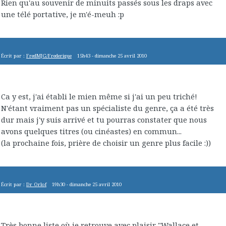
Rien qu'au souvenir de minuits passés sous les draps avec
une télé portative, je m'é-meuh :p
Écrit par :
FredMJG/Frederique
15h43
-
dimanche 25
avril 2010
Ca y est, j'ai établi le mien même si j'ai un peu triché!
N'étant vraiment pas un spécialiste du genre, ça a été très
dur mais j'y suis arrivé et tu pourras constater que nous
avons quelques titres (ou cinéastes) en commun...
(la prochaine fois, prière de choisir un genre plus facile :))
Écrit par :
Dr Orlof
19h30
-
dimanche 25
avril 2010
Très bonne liste où je retrouve avec plaisir "Wallace et