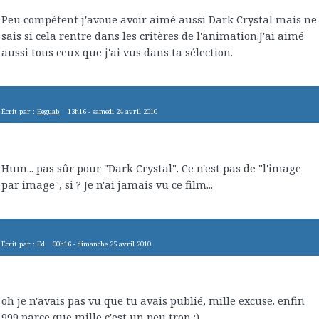
Peu compétent j'avoue avoir aimé aussi Dark Crystal mais ne
sais si cela rentre dans les critères de l'animation.J'ai aimé
aussi tous ceux que j'ai vus dans ta sélection.
Écrit par :
Eeguab
13h16
-
samedi 24
avril 2010
Hum... pas sûr pour "Dark Crystal". Ce n'est pas de "l'image
par image", si ? Je n'ai jamais vu ce film...
Écrit par :
Ed
00h16
-
dimanche 25
avril 2010
oh je n'avais pas vu que tu avais publié, mille excuse. enfin
999 parce que mille c'est un peu trop ;)