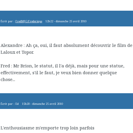
Écrit par :
FredMJG/Frederique
12h22
-
dimanche 25
avril 2010
Alexandre : Ah ça, oui, il faut absolument découvrir le film de
Laloux et Topor.
Fred : Mr Brion, le statut, il l'a déjà, mais pour une statue,
effectivement, s'il le faut, je veux bien donner quelque
chose...
Écrit par :
Ed
15h20
-
dimanche 25
avril 2010
L'enthousiasme m'emporte trop loin parfois