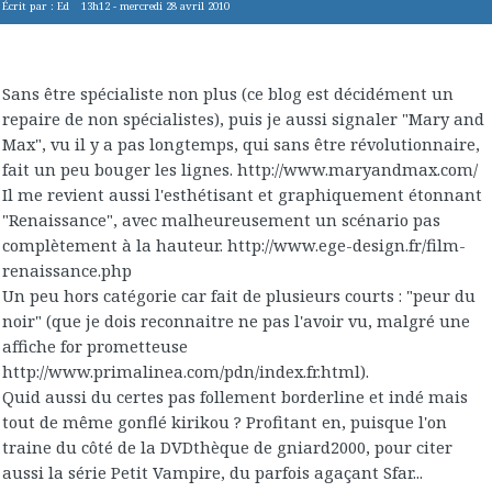
Écrit par :
Ed
13h12
-
mercredi 28
avril 2010
Sans être spécialiste non plus (ce blog est décidément un
repaire de non spécialistes), puis je aussi signaler "Mary and
Max", vu il y a pas longtemps, qui sans être révolutionnaire,
fait un peu bouger les lignes. http://www.maryandmax.com/
Il me revient aussi l'esthétisant et graphiquement étonnant
"Renaissance", avec malheureusement un scénario pas
complètement à la hauteur. http://www.ege-design.fr/film-
renaissance.php
Un peu hors catégorie car fait de plusieurs courts : "peur du
noir" (que je dois reconnaitre ne pas l'avoir vu, malgré une
affiche for prometteuse
http://www.primalinea.com/pdn/index.fr.html).
Quid aussi du certes pas follement borderline et indé mais
tout de même gonflé kirikou ? Profitant en, puisque l'on
traine du côté de la DVDthèque de gniard2000, pour citer
aussi la série Petit Vampire, du parfois agaçant Sfar...