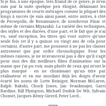
Si je fus, à une époque, très friand de ce genre, je m'en
suis par la suite quelque peu éloigné, délaissant les
programmes de courts-métrages comme la plupart des
longs à succès (je suis ainsi passé, entre autres, à côté
de
Persepolis
, de
Renaissance
, de nombreux Pixar et
même de certains Miyazaki). La variété des techniques,
des styles et des durées, d'une part, et le fait que je n'ai
vu, sauf exception, les titres qui vont suivre qu'une
seule fois (et il y a quinze ou vingt ans de cela pour
certains), d'autre part, me poussent à ne pas les classer
autrement que par ordre chronologique. Pour les
mêmes raisons, je ne m'avancerai pas à dire qu'il s'agit
pour moi des dix meilleurs films d'animation sur la
masse que j'ai pu voir, mais plutôt de ceux qui m'ont le
plus marqué - en ne choisissant qu'un titre par
réalisateur et en me mordant déjà les doigts d'avoir
écarté les noms de Lotte Reiniger, Norman McLaren,
Ralph Bakshi, Chuck Jones, Jan Svankmajer, Garri
Bardine, Bill Plympton, Michaël Dudok De Wit, Sylvain
Chomet, Jacques-Rémy Girerd, Peter Lord...