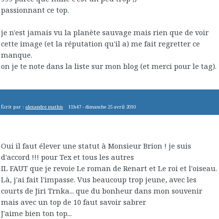
passionnant ce top.
je n'est jamais vu la planète sauvage mais rien que de voir
cette image (et la réputation qu'il a) me fait regretter ce
manque.
on je te note dans la liste sur mon blog (et merci pour le tag).
Écrit par :
alexandre mathis
11h47
-
dimanche 25
avril 2010
Oui il faut élever une statut à Monsieur Brion ! je suis
d'accord !!! pour Tex et tous les autres
IL FAUT que je revoie Le roman de Renart et Le roi et l'oiseau.
Là, j'ai fait l'impasse. Vus beaucoup trop jeune, avec les
courts de Jiri Trnka... que du bonheur dans mon souvenir
mais avec un top de 10 faut savoir sabrer
J'aime bien ton top...