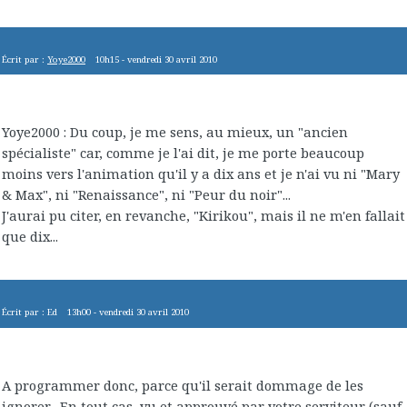
Écrit par :
Yoye2000
10h15
-
vendredi 30
avril 2010
Yoye2000 : Du coup, je me sens, au mieux, un "ancien
spécialiste" car, comme je l'ai dit, je me porte beaucoup
moins vers l'animation qu'il y a dix ans et je n'ai vu ni "Mary
& Max", ni "Renaissance", ni "Peur du noir"...
J'aurai pu citer, en revanche, "Kirikou", mais il ne m'en fallait
que dix...
Écrit par :
Ed
13h00
-
vendredi 30
avril 2010
A programmer donc, parce qu'il serait dommage de les
ignorer -En tout cas, vu et approuvé par votre serviteur (sauf,