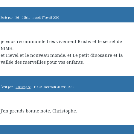
Écrit par :
Ed
12h41
-
mardi 27
avril 2010
je vous recommande très vivement Brisby et le secret de
NIMH.
et Fievel et le nouveau monde. et Le petit dinosaure et la
vallée des merveilles pour vos enfants.
Écrit par :
Christophe
11h22
-
mercredi 28
avril 2010
J'en prends bonne note, Christophe.