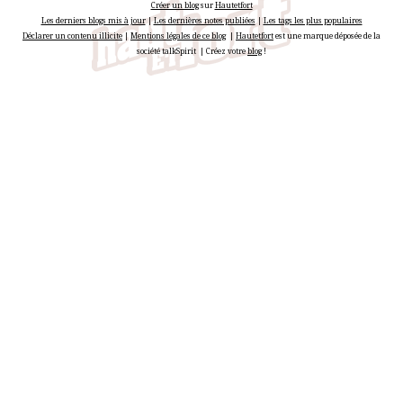
Créer un blog
sur
Hautetfort
Les derniers blogs mis à jour
|
Les dernières notes publiées
|
Les tags les plus populaires
Déclarer un contenu illicite
|
Mentions légales de ce blog
|
Hautetfort
est une marque déposée de la
société talkSpirit | Créez votre
blog
!