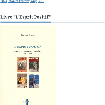
2024, Marest Editeur, 444p, 22€
Livre "L'Esprit Positif"