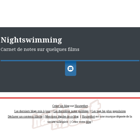
Nightswimming
Carnet de notes sur quelques films
Créer un blog
sur
Hautetfort
Les derniers blogs mis à jour
|
Les dernières notes publiées
|
Les tags les plus populaires
Déclarer un contenu illicite
|
Mentions légales de ce blog
|
Hautetfort
est une marque déposée de la
société talkSpirit | Créez votre
blog
!