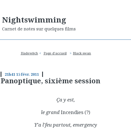
Nightswimming
Carnet de notes sur quelques films
Hadewijch
Page d'accueil
Black swan
21h41
15
févr. 2011
Panoptique, sixième session
Ça y est,
le grand
Incendies (?)
Y'a l'feu partout, emergency