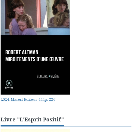
2024, Marest Editeur, 444p, 22€
Livre "L'Esprit Positif"