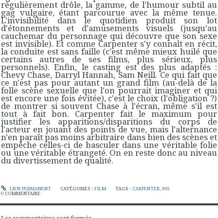
régulièrement drôle, la gamme, de l'humour subtil au
gag vulgaire, étant parcourue avec la même tenue.
L'invisibilité dans le quotidien produit son lot
d'étonnements et d'amusements visuels (jusqu'au
cauchemar du personnage qui découvre que son sexe
est invisible). Et comme Carpenter s'y connaît en récit,
la conduite est sans faille (c'est même mieux huilé que
certains autres de ses films, plus sérieux, plus
personnels). Enfin, le casting est des plus adaptés :
Chevy Chase, Darryl Hannah, Sam Neill. Ce qui fait que
ce n'est pas pour autant un grand film (au-delà de la
folle scène sexuelle que l'on pourrait imaginer et qui
est encore une fois évitée), c'est le choix (l'obligation ?)
de montrer si souvent Chase à l'écran, même s'il est
tout à fait bon. Carpenter fait le maximum pour
justifier les apparitions/disparitions du corps de
l'acteur en jouant des points de vue, mais l'alternance
n'en paraît pas moins arbitraire dans bien des scènes et
empêche celles-ci de basculer dans une véritable folie
ou une véritable étrangeté. On en reste donc au niveau
du divertissement de qualité.
LIEN PERMANENT
CATÉGORIES :
FILM
TAGS :
CARPENTER
,
90S
0
COMMENTAIRE
Les commentaires sont fermés.