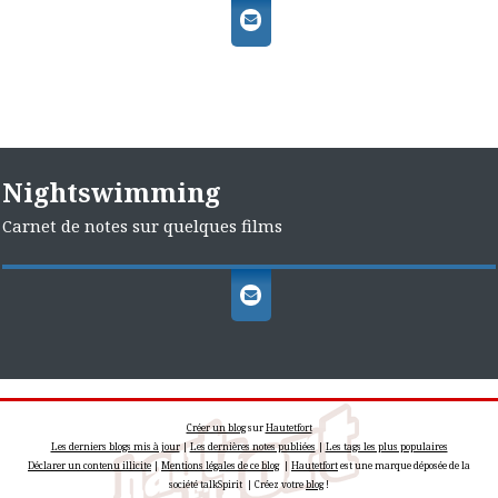
Nightswimming
Carnet de notes sur quelques films
Créer un blog
sur
Hautetfort
Les derniers blogs mis à jour
|
Les dernières notes publiées
|
Les tags les plus populaires
Déclarer un contenu illicite
|
Mentions légales de ce blog
|
Hautetfort
est une marque déposée de la
société talkSpirit | Créez votre
blog
!