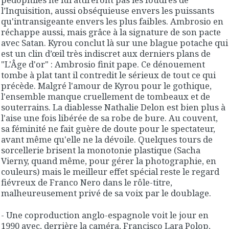
l’Inquisition, aussi obséquieuse envers les puissants
qu'intransigeante envers les plus faibles. Ambrosio en
réchappe aussi, mais grâce à la signature de son pacte
avec Satan. Kyrou conclut là sur une blague potache qui
est un clin d’œil très indiscret aux derniers plans de
"L'Âge d'or" : Ambrosio finit pape. Ce dénouement
tombe à plat tant il contredit le sérieux de tout ce qui
précède. Malgré l'amour de Kyrou pour le gothique,
l'ensemble manque cruellement de tombeaux et de
souterrains. La diablesse Nathalie Delon est bien plus à
l'aise une fois libérée de sa robe de bure. Au couvent,
sa féminité ne fait guère de doute pour le spectateur,
avant même qu'elle ne la dévoile. Quelques tours de
sorcellerie brisent la monotonie plastique (Sacha
Vierny, quand même, pour gérer la photographie, en
couleurs) mais le meilleur effet spécial reste le regard
fiévreux de Franco Nero dans le rôle-titre,
malheureusement privé de sa voix par le doublage.
- Une coproduction anglo-espagnole voit le jour en
1990 avec, derrière la caméra, Francisco Lara Polop,