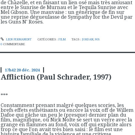
de Chazelle, et en faisant un lien osé mais très amusant
entre le Sunrise de Murnau et le Tequila Sunrise avec
Mel Gibson. Une mauvaise : un générique de fin sur
une reprise dégueulasse de Sympathy for the Devil par
les Guns N' Roses.
LIEN PERMANENT
CATÉGORIES :
FILM
TAGS :
JORDAN
,
90S
0
COMMENTAIRE
17h42
20
déc. 2024
Affliction (Paul Schrader, 1997)
***
Constamment prenant malgré quelques scories, les
brefs effets esthétisants ou encore la voix off de Willem
Dafoe qui gâche un peu le (presque) dernier plan du
film, magnifique, où Nick Nolte se sert un verre avec la
grange en flammes au fond, voix off qui explicite alors
trop ce que l'on avait très bien saisi : le film est une
histoire familiale de la violence et une critique