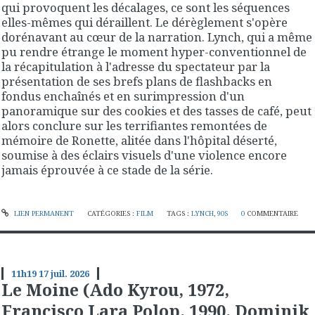
qui provoquent les décalages, ce sont les séquences
elles-mêmes qui déraillent. Le dérèglement s'opère
dorénavant au cœur de la narration. Lynch, qui a même
pu rendre étrange le moment hyper-conventionnel de
la récapitulation à l'adresse du spectateur par la
présentation de ses brefs plans de flashbacks en
fondus enchaînés et en surimpression d'un
panoramique sur des cookies et des tasses de café, peut
alors conclure sur les terrifiantes remontées de
mémoire de Ronette, alitée dans l'hôpital déserté,
soumise à des éclairs visuels d'une violence encore
jamais éprouvée à ce stade de la série.
LIEN PERMANENT
CATÉGORIES :
FILM
TAGS :
LYNCH
,
90S
0
COMMENTAIRE
11h19
17
juil. 2026
Le Moine (Ado Kyrou, 1972,
Francisco Lara Polop, 1990, Dominik