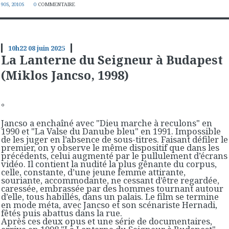
90S
,
2010S
0
COMMENTAIRE
10h22
08
juin 2025
La Lanterne du Seigneur à Budapest
(Miklos Jancso, 1998)
°
Jancso a enchaîné avec "Dieu marche à reculons" en
1990 et "La Valse du Danube bleu" en 1991. Impossible
de les juger en l’absence de sous-titres. Faisant défiler le
premier, on y observe le même dispositif que dans les
précédents, celui augmenté par le pullulement d’écrans
vidéo. Il contient la nudité la plus gênante du corpus,
celle, constante, d’une jeune femme attirante,
souriante, accommodante, ne cessant d’être regardée,
caressée, embrassée par des hommes tournant autour
d’elle, tous habillés, dans un palais. Le film se termine
en mode méta, avec Jancso et son scénariste Hernadi,
fêtés puis abattus dans la rue.
Après ces deux opus et une série de documentaires,