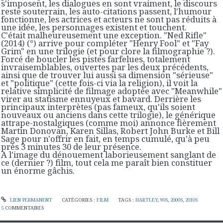
s'imposent, les dialogues en sont vraiment, le discours
reste souterrain, les auto-citations passent, l'humour
fonctionne, les actrices et acteurs ne sont pas réduits à
une idée, les personnages existent et touchent.
C'était malheureusement une exception. "Ned Rifle"
(2014) (°) arrive pour compléter "Henry Fool" et "Fay
Grim" en une trilogie (et pour clore la filmographie ?).
Forcé de boucler les pistes farfelues, totalement
invraisemblables, ouvertes par les deux précédents,
ainsi que de trouver lui aussi sa dimension "sérieuse"
et "politique" (cette fois-ci via la religion), il voit la
relative simplicité de filmage adoptée avec "Meanwhile"
virer au statisme ennuyeux et bavard. Derrière les
principaux interprètes (pas fameux, qu'ils soient
nouveaux ou anciens dans cette trilogie), le générique
attrape-nostalgiques (comme moi) annonce fièrement
Martin Donovan, Karen Sillas, Robert John Burke et Bill
Sage pour n'offrir en fait, en temps cumulé, qu'à peu
près 3 minutes 30 de leur présence.
A l'image du dénouement laborieusement sanglant de
ce (dernier ?) film, tout cela me paraît bien constituer
un énorme gâchis.
LIEN PERMANENT
CATÉGORIES :
FILM
TAGS :
HARTLEY
,
90S
,
2000S
,
2010S
5
COMMENTAIRES