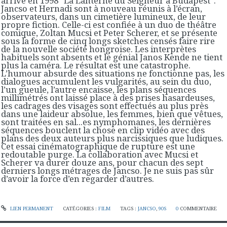
arrive en 1998 "La Lanterne du Seigneur à Budapest".
Jancso et Hernadi sont à nouveau réunis à l’écran,
observateurs, dans un cimetière lumineux, de leur
propre fiction. Celle-ci est confiée à un duo de théâtre
comique, Zoltan Mucsi et Peter Scherer, et se présente
sous la forme de cinq longs sketches censés faire rire
de la nouvelle société hongroise. Les interprètes
habituels sont absents et le génial Janos Kende ne tient
plus la caméra. Le résultat est une catastrophe.
L’humour absurde des situations ne fonctionne pas, les
dialogues accumulent les vulgarités, au sein du duo,
l’un gueule, l’autre encaisse, les plans séquences
millimétrés ont laissé place à des prises hasardeuses,
les cadrages des visages sont effectués au plus près
dans une laideur absolue, les femmes, bien que vêtues,
sont traitées en sal...es nymphomanes, les dernières
séquences bouclent la chose en clip vidéo avec des
plans des deux auteurs plus narcissiques que ludiques.
Cet essai cinématographique de rupture est une
redoutable purge. La collaboration avec Mucsi et
Scherer va durer douze ans, pour chacun des sept
derniers longs métrages de Jancso. Je ne suis pas sûr
d’avoir la force d’en regarder d’autres.
LIEN PERMANENT
CATÉGORIES :
FILM
TAGS :
JANCSO
,
90S
0
COMMENTAIRE