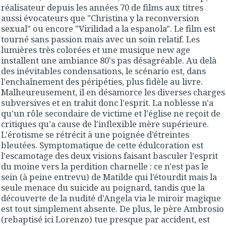
réalisateur depuis les années 70 de films aux titres
aussi évocateurs que "Christina y la reconversion
sexual" ou encore "Virilidad a la espanola". Le film est
tourné sans passion mais avec un soin relatif. Les
lumières très colorées et une musique new age
installent une ambiance 80's pas désagréable. Au delà
des inévitables condensations, le scénario est, dans
l'enchaînement des péripéties, plus fidèle au livre.
Malheureusement, il en désamorce les diverses charges
subversives et en trahit donc l'esprit. La noblesse n'a
qu'un rôle secondaire de victime et l'église ne reçoit de
critiques qu'a cause de l'inflexible mère supérieure.
L'érotisme se rétrécit à une poignée d’étreintes
bleutées. Symptomatique de cette édulcoration est
l'escamotage des deux visions faisant basculer l'esprit
du moine vers la perdition charnelle : ce n'est pas le
sein (à peine entrevu) de Matilde qui l’étourdit mais la
seule menace du suicide au poignard, tandis que la
découverte de la nudité d'Angela via le miroir magique
est tout simplement absente. De plus, le père Ambrosio
(rebaptisé ici Lorenzo) tue presque par accident, est