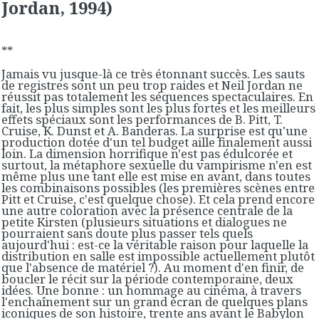
Jordan, 1994)
**
Jamais vu jusque-là ce très étonnant succès. Les sauts
de registres sont un peu trop raides et Neil Jordan ne
réussit pas totalement les séquences spectaculaires. En
fait, les plus simples sont les plus fortes et les meilleurs
effets spéciaux sont les performances de B. Pitt, T.
Cruise, K. Dunst et A. Banderas. La surprise est qu'une
production dotée d'un tel budget aille finalement aussi
loin. La dimension horrifique n'est pas édulcorée et
surtout, la métaphore sexuelle du vampirisme n'en est
même plus une tant elle est mise en avant, dans toutes
les combinaisons possibles (les premières scènes entre
Pitt et Cruise, c'est quelque chose). Et cela prend encore
une autre coloration avec la présence centrale de la
petite Kirsten (plusieurs situations et dialogues ne
pourraient sans doute plus passer tels quels
aujourd'hui : est-ce la véritable raison pour laquelle la
distribution en salle est impossible actuellement plutôt
que l'absence de matériel ?). Au moment d'en finir, de
boucler le récit sur la période contemporaine, deux
idées. Une bonne : un hommage au cinéma, à travers
l'enchaînement sur un grand écran de quelques plans
iconiques de son histoire, trente ans avant le Babylon