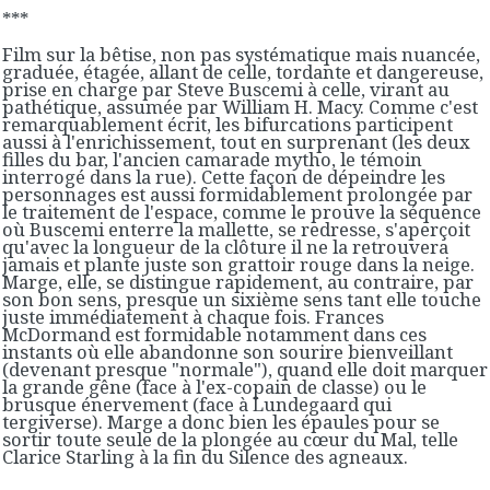
***
Film sur la bêtise, non pas systématique mais nuancée,
graduée, étagée, allant de celle, tordante et dangereuse,
prise en charge par Steve Buscemi à celle, virant au
pathétique, assumée par William H. Macy. Comme c'est
remarquablement écrit, les bifurcations participent
aussi à l'enrichissement, tout en surprenant (les deux
filles du bar, l'ancien camarade mytho, le témoin
interrogé dans la rue). Cette façon de dépeindre les
personnages est aussi formidablement prolongée par
le traitement de l'espace, comme le prouve la séquence
où Buscemi enterre la mallette, se redresse, s'aperçoit
qu'avec la longueur de la clôture il ne la retrouvera
jamais et plante juste son grattoir rouge dans la neige.
Marge, elle, se distingue rapidement, au contraire, par
son bon sens, presque un sixième sens tant elle touche
juste immédiatement à chaque fois. Frances
McDormand est formidable notamment dans ces
instants où elle abandonne son sourire bienveillant
(devenant presque "normale"), quand elle doit marquer
la grande gêne (face à l'ex-copain de classe) ou le
brusque énervement (face à Lundegaard qui
tergiverse). Marge a donc bien les épaules pour se
sortir toute seule de la plongée au cœur du Mal, telle
Clarice Starling à la fin du Silence des agneaux.