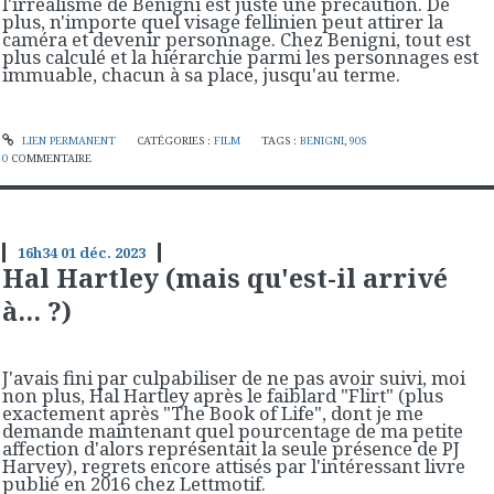
l'irréalisme de Benigni est juste une précaution. De
plus, n'importe quel visage fellinien peut attirer la
caméra et devenir personnage. Chez Benigni, tout est
plus calculé et la hiérarchie parmi les personnages est
immuable, chacun à sa place, jusqu'au terme.
LIEN PERMANENT
CATÉGORIES :
FILM
TAGS :
BENIGNI
,
90S
0
COMMENTAIRE
16h34
01
déc. 2023
Hal Hartley (mais qu'est-il arrivé
à... ?)
J'avais fini par culpabiliser de ne pas avoir suivi, moi
non plus, Hal Hartley après le faiblard "Flirt" (plus
exactement après "The Book of Life", dont je me
demande maintenant quel pourcentage de ma petite
affection d'alors représentait la seule présence de PJ
Harvey), regrets encore attisés par l'intéressant livre
publié en 2016 chez Lettmotif.