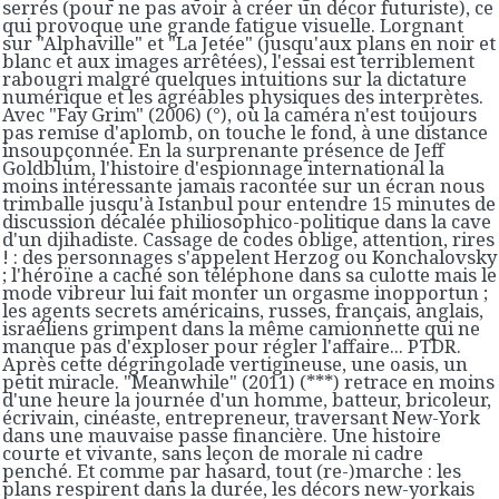
serrés (pour ne pas avoir à créer un décor futuriste), ce
qui provoque une grande fatigue visuelle. Lorgnant
sur "Alphaville" et "La Jetée" (jusqu'aux plans en noir et
blanc et aux images arrêtées), l'essai est terriblement
rabougri malgré quelques intuitions sur la dictature
numérique et les agréables physiques des interprètes.
Avec "Fay Grim" (2006) (°), où la caméra n'est toujours
pas remise d'aplomb, on touche le fond, à une distance
insoupçonnée. En la surprenante présence de Jeff
Goldblum, l'histoire d'espionnage international la
moins intéressante jamais racontée sur un écran nous
trimballe jusqu'à Istanbul pour entendre 15 minutes de
discussion décalée philiosophico-politique dans la cave
d'un djihadiste. Cassage de codes oblige, attention, rires
! : des personnages s'appelent Herzog ou Konchalovsky
; l'héroïne a caché son téléphone dans sa culotte mais le
mode vibreur lui fait monter un orgasme inopportun ;
les agents secrets américains, russes, français, anglais,
israéliens grimpent dans la même camionnette qui ne
manque pas d'exploser pour régler l'affaire... PTDR.
Après cette dégringolade vertigineuse, une oasis, un
petit miracle. "Meanwhile" (2011) (***) retrace en moins
d'une heure la journée d'un homme, batteur, bricoleur,
écrivain, cinéaste, entrepreneur, traversant New-York
dans une mauvaise passe financière. Une histoire
courte et vivante, sans leçon de morale ni cadre
penché. Et comme par hasard, tout (re-)marche : les
plans respirent dans la durée, les décors new-yorkais