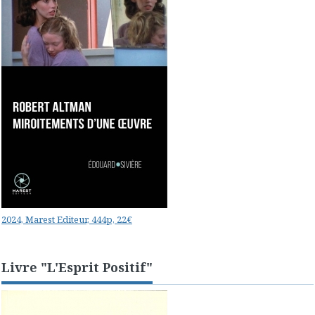
2024, Marest Editeur, 444p, 22€
Livre "L'Esprit Positif"