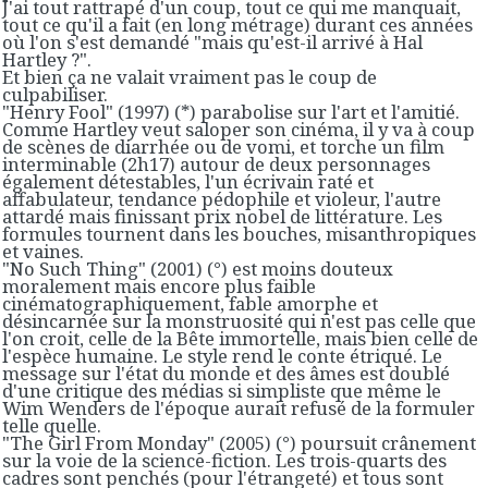
J'ai tout rattrapé d'un coup, tout ce qui me manquait,
tout ce qu'il a fait (en long métrage) durant ces années
où l'on s'est demandé "mais qu'est-il arrivé à Hal
Hartley ?".
Et bien ça ne valait vraiment pas le coup de
culpabiliser.
"Henry Fool" (1997) (*) parabolise sur l'art et l'amitié.
Comme Hartley veut saloper son cinéma, il y va à coup
de scènes de diarrhée ou de vomi, et torche un film
interminable (2h17) autour de deux personnages
également détestables, l'un écrivain raté et
affabulateur, tendance pédophile et violeur, l'autre
attardé mais finissant prix nobel de littérature. Les
formules tournent dans les bouches, misanthropiques
et vaines.
"No Such Thing" (2001) (°) est moins douteux
moralement mais encore plus faible
cinématographiquement, fable amorphe et
désincarnée sur la monstruosité qui n'est pas celle que
l'on croit, celle de la Bête immortelle, mais bien celle de
l'espèce humaine. Le style rend le conte étriqué. Le
message sur l'état du monde et des âmes est doublé
d'une critique des médias si simpliste que même le
Wim Wenders de l'époque aurait refusé de la formuler
telle quelle.
"The Girl From Monday" (2005) (°) poursuit crânement
sur la voie de la science-fiction. Les trois-quarts des
cadres sont penchés (pour l'étrangeté) et tous sont