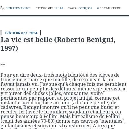
LIEN PERMANENT
CATÉGORIES :
FILM
TAGS :
COEN
,
90S
0
COMMENTAIRE
17h10
06
oct. 2024
La vie est belle (Roberto Benigni,
1997)
**
Pour en dire deux-trois mots bientôt à des élèves de
troisième et parce que ma fille, de ce niveau-là, ne
l'avait jamais vu. J'avoue qu'à chaque fois me semblent
ressortir un peu plus les défauts, même si je persiste à
y trouver des choses jolies, amusantes, voire
pertinentes par rapport au projet initial, comme cet
instant crucial où, face au mur (à la toile peinte) de
cadavres, Benigni montre qu'il ne peut que buter et
reculer. Ici (avec le brouillard soudain) et ailleurs, on
pense beaucoup à Fellini. Mais l'irréalisme de Fellini
(celui des années 70-80) donne des œuvres "mentales",
en fantasmes et souvenirs transformés. Alors que