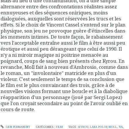
Mais au lieu d'une contamination, on a une simple
alternance entre des confrontations réalistes assez
ennuyeuses et des séquences oniriques, moins
dialoguées, auxquelles sont réservées les trucs et les
effets. Si le choix de Vincent Cassel s'entend sur le plan
physique, son jeu ne provoque guère d'étincelles dans
les moments intimes. De toute façon, le rabaissement
vers l'acceptable entraîne aussi le film à être aussi peu
érotique et aussi peu dérangeant que celui de 1990. Il
n'y a ni miroir magique ni poitrine menacée au
poignard, coups de sang bien présents chez Kyrou. En
revanche, Moll fait à nouveau d'Ambrosio, comme dans
le roman, un "involontaire" matricide en plus d'un
violeur. C'est seulement le temps de sa conclusion que
le film est le plus convaincant des trois, grâce à de
nouvelles visions formant une boucle et à la diabolique
réapparition d'un personnage (joué par Sergi Lopez)
que l'on croyait secondaire au point de l'avoir oublié en
cours de route.
LIEN PERMANENT
CATÉGORIES :
FILM
TAGS :
KYROU
,
LARA POLOP
,
MOLL
,
70S
,