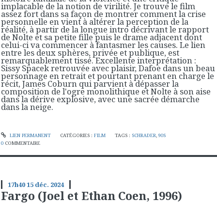
implacable de la notion de virilité. Je trouve le film
assez fort dans sa façon de montrer comment la crise
personnelle en vient à altérer la perception de la
réalité, à partir de la longue intro décrivant le rapport
de Nolte et sa petite fille puis le drame adjacent dont
celui-ci va commencer à fantasmer les causes. Le lien
entre les deux sphères, privée et publique, est
remarquablement tissé. Excellente interprétation :
Sissy Spacek retrouvée avec plaisir, Dafoe dans un beau
personnage en retrait et pourtant prenant en charge le
récit, James Coburn qui parvient à dépasser la
composition de l'ogre monolithique et Nolte à son aise
dans la dérive explosive, avec une sacrée démarche
dans la neige.
LIEN PERMANENT
CATÉGORIES :
FILM
TAGS :
SCHRADER
,
90S
0
COMMENTAIRE
17h40
15
déc. 2024
Fargo (Joel et Ethan Coen, 1996)