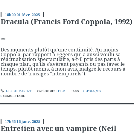
18h00
01
févr. 2025
Dracula (Francis Ford Coppola, 1992)
**
Des moments plutôt qu'une continuité. Au moins
Coppola, par rapport à Eggers qui a aussi voulu sa
réactualisation spectaculaire, a-t-il pris des paris à
chaque plan, qu'ils s'avèrent payants ou pas (avec le
temps, plutôt moins, à mon avis, malgré le recours à
nombre de trucages "intemporels").
LIEN PERMANENT
CATÉGORIES :
FILM
TAGS :
COPPOLA
,
90S
0
COMMENTAIRE
17h56
16
janv. 2025
Entretien avec un vampire (Neil