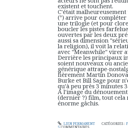
acteurs ne sont pas rédui
existent et touchent.
C'était malheureusement 
(°) arrive pour compléter
une trilogie (et pour clor
boucler les pistes farfelu
ouvertes par les deux pré
aussi sa dimension "sérieus
la religion), il voit la rel
avec "Meanwhile" virer a
Derrière les principaux in
soient nouveaux ou anciens
générique attrape-nosta
fièrement Martin Donovan
Burke et Bill Sage pour n'
qu'à peu près 3 minutes 3
A l'image du dénouement 
(dernier ?) film, tout cel
énorme gâchis.
LIEN PERMANENT
CATÉGORIES :
5
COMMENTAIRES