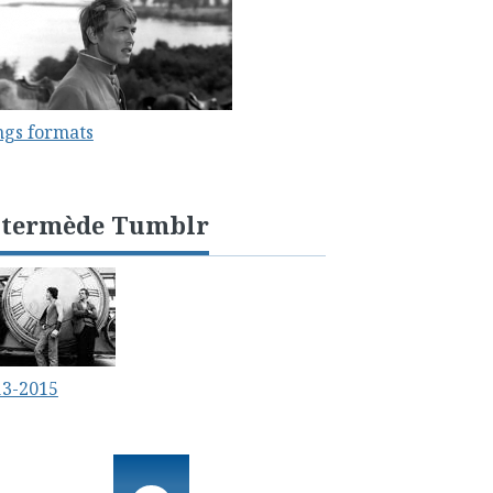
ngs formats
ntermède Tumblr
13-2015