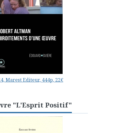
4, Marest Editeur, 444p, 22€
vre "L'Esprit Positif"