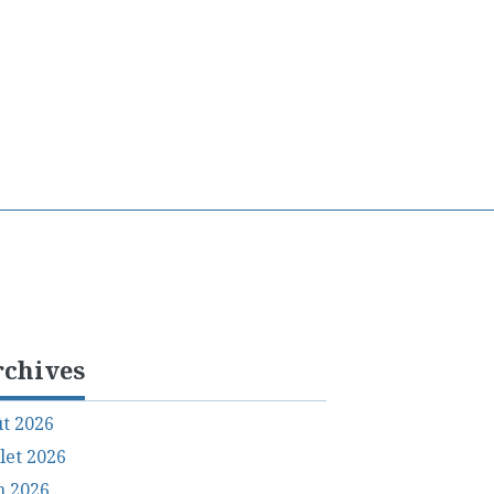
rchives
t 2026
llet 2026
n 2026