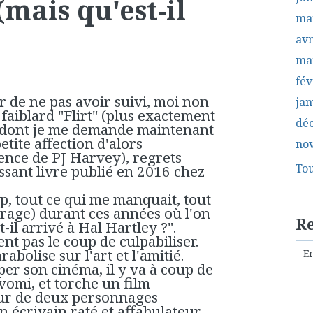
(mais qu'est-il
ma
avr
ma
fév
er de ne pas avoir suivi, moi non
jan
 faiblard "Flirt" (plus exactement
dé
, dont je me demande maintenant
tite affection d'alors
no
sence de PJ Harvey), regrets
Tou
essant livre publié en 2016 chez
up, tout ce qui me manquait, tout
étrage) durant ces années où l'on
R
-il arrivé à Hal Hartley ?".
ent pas le coup de culpabiliser.
abolise sur l'art et l'amitié.
r son cinéma, il y va à coup de
vomi, et torche un film
our de deux personnages
n écrivain raté et affabulateur,