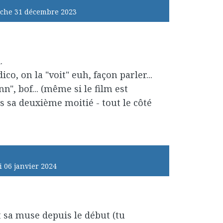
che 31
décembre 2023
.
co, on la "voit" euh, façon parler...
n", bof... (même si le film est
s sa deuxième moitié - tout le côté
i 06
janvier 2024
st sa muse depuis le début (tu