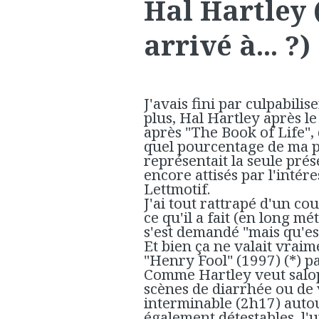
Hal Hartley 
arrivé à... ?)
J'avais fini par culpabilis
plus, Hal Hartley après le
après "The Book of Life"
quel pourcentage de ma pe
représentait la seule pré
encore attisés par l'intér
Lettmotif.
J'ai tout rattrapé d'un co
ce qu'il a fait (en long m
s'est demandé "mais qu'est
Et bien ça ne valait vraim
"Henry Fool" (1997) (*) par
Comme Hartley veut salope
scènes de diarrhée ou de 
interminable (2h17) aut
également détestables, l'u