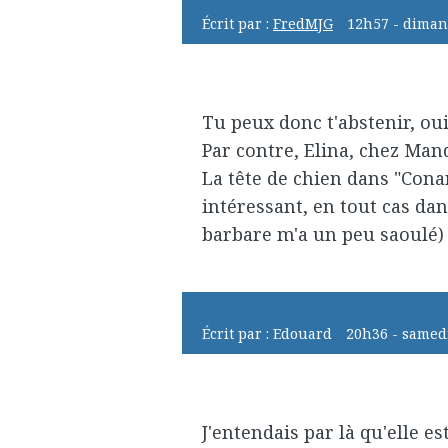
Écrit par :
FredMJG
12h57
-
diman
Tu peux donc t'abstenir, oui
Par contre, Elina, chez Mandi
La tête de chien dans "Conan
intéressant, en tout cas dan
barbare m'a un peu saoulé)
Écrit par :
Edouard
20h36
-
samed
J'entendais par là qu'elle e