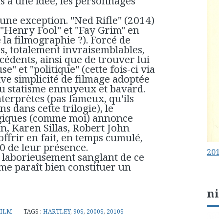
ts à une idée, les personnages
une exception. "Ned Rifle" (2014)
 "Henry Fool" et "Fay Grim" en
e la filmographie ?). Forcé de
es, totalement invraisemblables,
cédents, ainsi que de trouver lui
e" et "politique" (cette fois-ci via
ative simplicité de filmage adoptée
u statisme ennuyeux et bavard.
terprètes (pas fameux, qu'ils
 dans cette trilogie), le
lgiques (comme moi) annonce
, Karen Sillas, Robert John
offrir en fait, en temps cumulé,
0 de leur présence.
201
laborieusement sanglant de ce
a me paraît bien constituer un
n
FILM
TAGS :
HARTLEY
,
90S
,
2000S
,
2010S