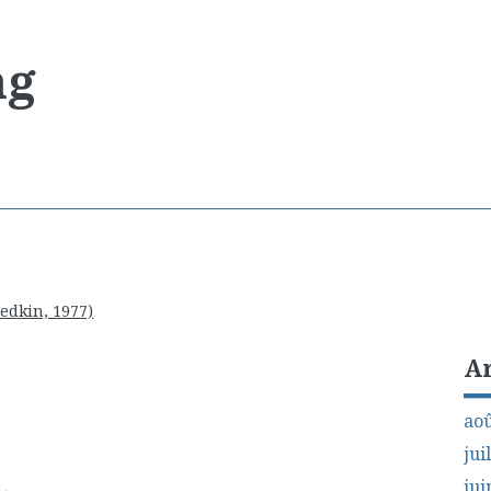
ng
iedkin, 1977)
A
aoû
jui
jui