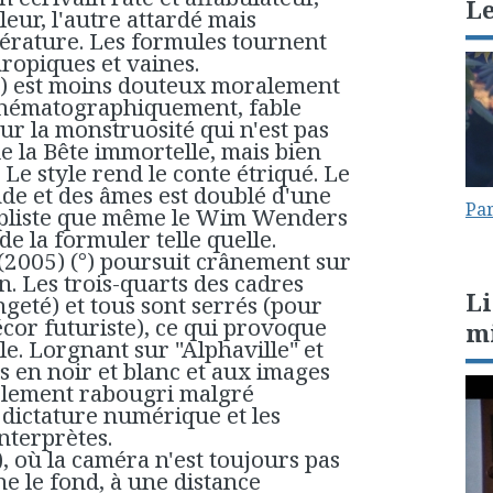
L
eur, l'autre attardé mais
ttérature. Les formules tournent
ropiques et vaines.
°) est moins douteux moralement
cinématographiquement, fable
r la monstruosité qui n'est pas
 de la Bête immortelle, mais bien
 Le style rend le conte étriqué. Le
de et des âmes est doublé d'une
Par
impliste que même le Wim Wenders
de la formuler telle quelle.
2005) (°) poursuit crânement sur
on. Les trois-quarts des cadres
Li
geté) et tous sont serrés (pour
écor futuriste), ce qui provoque
m
le. Lorgnant sur "Alphaville" et
s en noir et blanc et aux images
riblement rabougri malgré
 dictature numérique et les
nterprètes.
, où la caméra n'est toujours pas
e le fond, à une distance