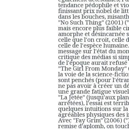
tendance pédophile et viol
finissant prix nobel de li
dans les bouches, misanth
"No Such Thing" (2001) (
mais encore plus faible 
amorphe et désincarnée su
celle que l'on croit, celle
celle de l'espèce humaine.
message sur l'état du mon
critique des médias si s
de l'époque aurait refusé 
"The Girl From Monday" (
la voie de la science-ficti
sont penchés (pour l'étran
ne pas avoir à créer un d
une grande fatigue visuel
"La Jetée" (jusqu'aux plan
arrêtées), l'essai est ter
quelques intuitions sur la
agréables physiques des i
Avec "Fay Grim" (2006) (°)
remise d'aplomb, on touch