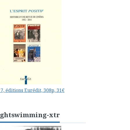
7, éditions Eurédit, 308p, 31€
ightswimming-xtr