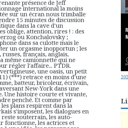
renante présence de Jeff
pionnage international la moins
tée sur un écran nous trimballe
endre 15 minutes de discussion
itique dans la cave d'un
s oblige, attention, rires ! : des
Herzog ou Konchalovsky ;
éphone dans sa culotte mais le
ter un orgasme inopportun ; les
 russes, français, anglais,
 la même camionnette qui ne
r régler l'affaire... PTDR.
vertigineuse, une oasis, un petit
1) (***) retrace en moins d'une
202
me, batteur, bricoleur, écrivain,
traversant New-York dans une
. Une histoire courte et vivante,
cadre penché. Et comme par
Li
 les plans respirent dans la
kais s'imposent, les dialogues en
 reste souterrain, les auto-
r fonctionne, les actrices et