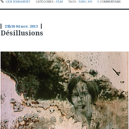
LIEN PERMANENT
CATÉGORIES :
FILM
TAGS :
YANG
,
90S
0
COMMENTAIRE
23h36
04
nov. 2013
Désillusions