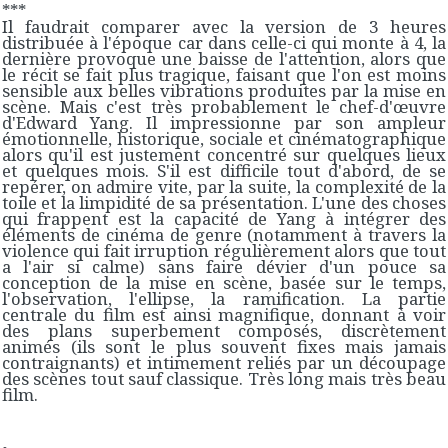
***
Il faudrait comparer avec la version de 3 heures
distribuée à l'époque car dans celle-ci qui monte à 4, la
dernière provoque une baisse de l'attention, alors que
le récit se fait plus tragique, faisant que l'on est moins
sensible aux belles vibrations produites par la mise en
scène. Mais c'est très probablement le chef-d'œuvre
d'Edward Yang. Il impressionne par son ampleur
émotionnelle, historique, sociale et cinématographique
alors qu'il est justement concentré sur quelques lieux
et quelques mois. S'il est difficile tout d'abord, de se
repérer, on admire vite, par la suite, la complexité de la
toile et la limpidité de sa présentation. L'une des choses
qui frappent est la capacité de Yang à intégrer des
éléments de cinéma de genre (notamment à travers la
violence qui fait irruption régulièrement alors que tout
a l'air si calme) sans faire dévier d'un pouce sa
conception de la mise en scène, basée sur le temps,
l'observation, l'ellipse, la ramification. La partie
centrale du film est ainsi magnifique, donnant à voir
des plans superbement composés, discrètement
animés (ils sont le plus souvent fixes mais jamais
contraignants) et intimement reliés par un découpage
des scènes tout sauf classique. Très long mais très beau
film.