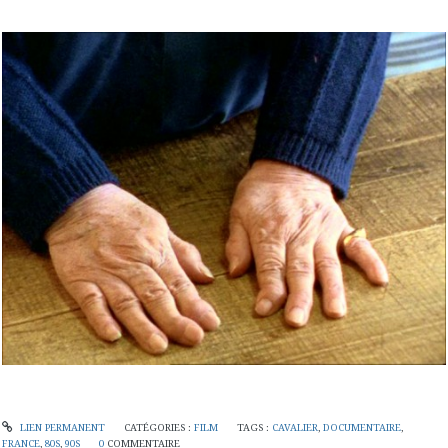
LIEN PERMANENT
CATÉGORIES :
FILM
TAGS :
CAVALIER
,
DOCUMENTAIRE
,
FRANCE
,
80S
,
90S
0
COMMENTAIRE