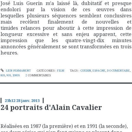
José Luis Guerin m'a laissé là, dubitatif et presque
endolori par la vision de ces œuvres dans
lesquelles plusieurs séquences semblent conclusives
mais recèlent finalement de nouvelles et
timides relances pour aboutir à cette impression de
longueur excessive et sans enjeu apparent, cette
impression que les quatre-vingt-dix minutes
annoncées généralement se sont transformées en trois
heures.
LIEN PERMANENT
CATÉGORIES :
FILM
TAGS :
GUERIN
,
ESPAGNE
,
DOCUMENTAIRE
,
80S
,
90S
,
2000S
2
COMMENTAIRES
23h12
28
janv. 2013
24 portraits d'Alain Cavalier
Réalisées en 1987 (la première) et en 1991 (la seconde),