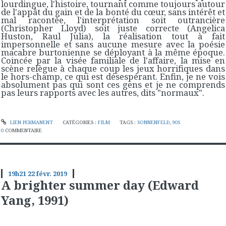
lourdingue, l'histoire, tournant comme toujours autour
de l'appât du gain et de la bonté du cœur, sans intérêt et
mal racontée, l'interprétation soit outrancière
(Christopher Lloyd) soit juste correcte (Angelica
Huston, Raul Julia), la réalisation tout à fait
impersonnelle et sans aucune mesure avec la poésie
macabre burtonienne se déployant à la même époque.
Coincée par la visée familiale de l'affaire, la mise en
scène relègue à chaque coup les jeux horrifiques dans
le hors-champ, ce qui est désespérant. Enfin, je ne vois
absolument pas qui sont ces gens et je ne comprends
pas leurs rapports avec les autres, dits "normaux".
LIEN PERMANENT
CATÉGORIES :
FILM
TAGS :
SONNENFELD
,
90S
0
COMMENTAIRE
19h21
22
févr. 2019
A brighter summer day (Edward
Yang, 1991)