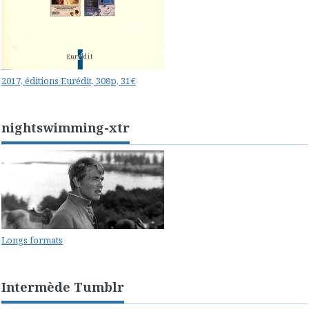
2017, éditions Eurédit, 308p, 31€
nightswimming-xtr
Longs formats
Intermède Tumblr