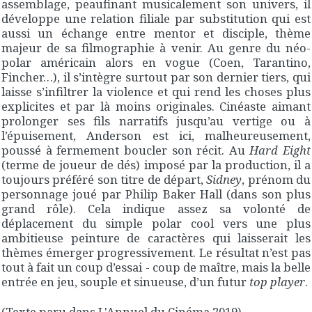
assemblage, peaufinant musicalement son univers, il
développe une relation filiale par substitution qui est
aussi un échange entre mentor et disciple, thème
majeur de sa filmographie à venir. Au genre du néo-
polar américain alors en vogue (Coen, Tarantino,
Fincher…), il s’intègre surtout par son dernier tiers, qui
laisse s’infiltrer la violence et qui rend les choses plus
explicites et par là moins originales. Cinéaste aimant
prolonger ses fils narratifs jusqu’au vertige ou à
l’épuisement, Anderson est ici, malheureusement,
poussé à fermement boucler son récit. Au
Hard Eight
(terme de joueur de dés) imposé par la production, il a
toujours préféré son titre de départ,
Sidney
, prénom du
personnage joué par Philip Baker Hall (dans son plus
grand rôle). Cela indique assez sa volonté de
déplacement du simple polar cool vers une plus
ambitieuse peinture de caractères qui laisserait les
thèmes émerger progressivement. Le résultat n’est pas
tout à fait un coup d’essai - coup de maître, mais la belle
entrée en jeu, souple et sinueuse, d’un futur
top player
.
(Texte paru dans L'Annuel du Cinéma 2019)