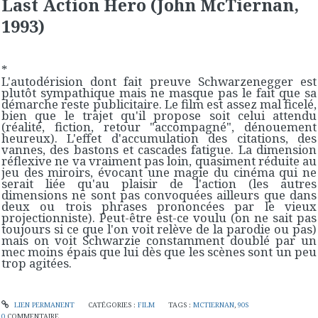
Last Action Hero (John McTiernan,
1993)
*
L'autodérision dont fait preuve Schwarzenegger est
plutôt sympathique mais ne masque pas le fait que sa
démarche reste publicitaire. Le film est assez mal ficelé,
bien que le trajet qu'il propose soit celui attendu
(réalité, fiction, retour "accompagné", dénouement
heureux). L'effet d'accumulation des citations, des
vannes, des bastons et cascades fatigue. La dimension
réflexive ne va vraiment pas loin, quasiment réduite au
jeu des miroirs, évocant une magie du cinéma qui ne
serait liée qu'au plaisir de l'action (les autres
dimensions ne sont pas convoquées ailleurs que dans
deux ou trois phrases prononcées par le vieux
projectionniste). Peut-être est-ce voulu (on ne sait pas
toujours si ce que l'on voit relève de la parodie ou pas)
mais on voit Schwarzie constamment doublé par un
mec moins épais que lui dès que les scènes sont un peu
trop agitées.
LIEN PERMANENT
CATÉGORIES :
FILM
TAGS :
MCTIERNAN
,
90S
0
COMMENTAIRE