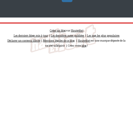
Créer un blog
sur
Hautetfort
Les derniers blogs mis à jour
|
Les dernières notes publiées
|
Les tags les plus populaires
Déclarer un contenu illicite
|
Mentions légales de ce blog
|
Hautetfort
est une marque déposée de la
société talkSpirit | Créez votre
blog
!