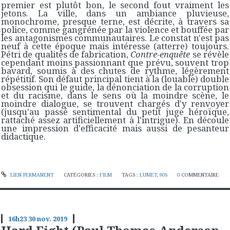
premier est plutôt bon, le second fout vraiment les
jetons. La ville, dans un ambiance pluvieuse,
monochrome, presque terne, est décrite, à travers sa
police, comme gangrénée par la violence et bouffée par
les antagonismes communautaires. Le constat n'est pas
neuf à cette époque mais intéresse (atterre) toujours.
Pétri de qualités de fabrication,
Contre-enquête
se révèle
cependant moins passionnant que prévu, souvent trop
bavard, soumis à des chutes de rythme, légèrement
répétitif. Son défaut principal tient à la (louable) double
obsession qui le guide, la dénonciation de la corruption
et du racisme, dans le sens où la moindre scène, le
moindre dialogue, se trouvent chargés d'y renvoyer
(jusqu'au passé sentimental du petit juge héroïque,
rattaché assez artificiellement à l'intrigue). En découle
une impression d'efficacité mais aussi de pesanteur
didactique.
LIEN PERMANENT
CATÉGORIES :
FILM
TAGS :
LUMET
,
90S
0
COMMENTAIRE
16h23
30
nov. 2019