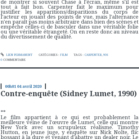
de montrer si souvent Chase à l'écran, même s'il est
tout à fait bon. Carpenter fait le maximum pour
justifier les apparitions/disparitions du corps de
l'acteur en jouant des points de vue, mais l'alternance
n'en paraît pas moins arbitraire dans bien des scènes et
empêche celles-ci de basculer dans une véritable folie
ou une véritable étrangeté. On en reste donc au niveau
du divertissement de qualité.
LIEN PERMANENT
CATÉGORIES :
FILM
TAGS :
CARPENTER
,
90S
0
COMMENTAIRE
00h01
04
avril 2020
Contre-enquête (Sidney Lumet, 1990)
**
Le film appartient à ce qui est probablement la
meilleure veine de l'œuvre de Lumet, celle qui montre
New York avec un scrupuleux réalisme. Timothy
Hutton, en jeune juge, y enquête sur Nick Nolte, flic
bossant à la dure et venant d'abattre un dealer noir. Le