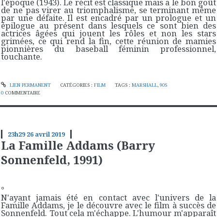
l'époque (1943). Le récit est classique mais a le bon goût
de ne pas virer au triomphalisme, se terminant même
par une défaite. Il est encadré par un prologue et un
épilogue au présent dans lesquels ce sont bien des
actrices âgées qui jouent les rôles et non les stars
grimées, ce qui rend la fin, cette réunion de mamies
pionnières du baseball féminin professionnel,
touchante.
LIEN PERMANENT
CATÉGORIES :
FILM
TAGS :
MARSHALL
,
90S
0
COMMENTAIRE
23h29
26
avril 2019
La Famille Addams (Barry
Sonnenfeld, 1991)
°
N'ayant jamais été en contact avec l'univers de la
Famille Addams, je le découvre avec le film à succès de
Sonnenfeld. Tout cela m'échappe. L'humour m'apparaît