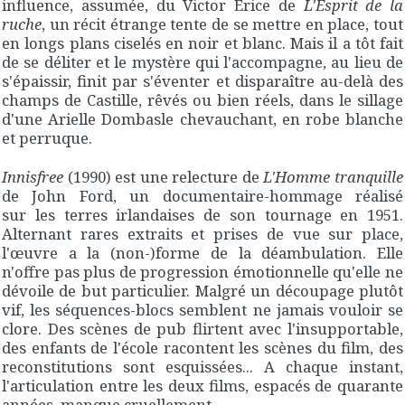
influence, assumée, du Victor Erice de
L'Esprit de la
ruche
, un récit étrange tente de se mettre en place, tout
en longs plans ciselés en noir et blanc. Mais il a tôt fait
de se déliter et le mystère qui l'accompagne, au lieu de
s'épaissir, finit par s'éventer et disparaître au-delà des
champs de Castille, rêvés ou bien réels, dans le sillage
d'une Arielle Dombasle chevauchant, en robe blanche
et perruque.
Innisfree
(1990) est une relecture de
L'Homme tranquille
de John Ford, un documentaire-hommage réalisé
sur les terres irlandaises de son tournage en 1951.
Alternant rares extraits et prises de vue sur place,
l'œuvre a la (non-)forme de la déambulation. Elle
n'offre pas plus de progression émotionnelle qu'elle ne
dévoile de but particulier. Malgré un découpage plutôt
vif, les séquences-blocs semblent ne jamais vouloir se
clore. Des scènes de pub flirtent avec l'insupportable,
des enfants de l'école racontent les scènes du film, des
reconstitutions sont esquissées... A chaque instant,
l'articulation entre les deux films, espacés de quarante
années, manque cruellement.