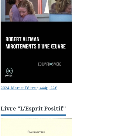
2024, Marest Editeur, 444p, 22€
Livre "L'Esprit Positif"