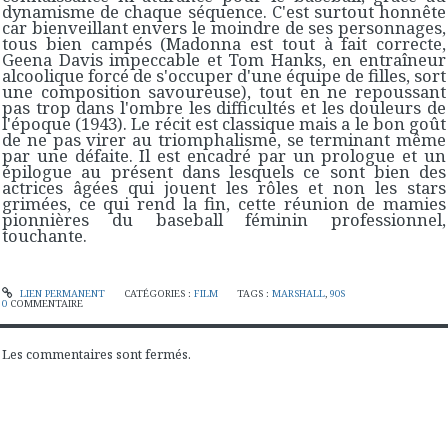
dynamisme de chaque séquence. C'est surtout honnête
car bienveillant envers le moindre de ses personnages,
tous bien campés (Madonna est tout à fait correcte,
Geena Davis impeccable et Tom Hanks, en entraîneur
alcoolique forcé de s'occuper d'une équipe de filles, sort
une composition savoureuse), tout en ne repoussant
pas trop dans l'ombre les difficultés et les douleurs de
l'époque (1943). Le récit est classique mais a le bon goût
de ne pas virer au triomphalisme, se terminant même
par une défaite. Il est encadré par un prologue et un
épilogue au présent dans lesquels ce sont bien des
actrices âgées qui jouent les rôles et non les stars
grimées, ce qui rend la fin, cette réunion de mamies
pionnières du baseball féminin professionnel,
touchante.
LIEN PERMANENT
CATÉGORIES :
FILM
TAGS :
MARSHALL
,
90S
0
COMMENTAIRE
Les commentaires sont fermés.