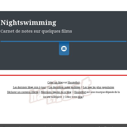
Nightswimming
Carnet de notes sur quelques films
Créer un blog
sur
Hautetfort
Les derniers blogs mis à jour
|
Les dernières notes publiées
|
Les tags les plus populaires
Déclarer un contenu illicite
|
Mentions légales de ce blog
|
Hautetfort
est une marque déposée de la
société talkSpirit | Créez votre
blog
!