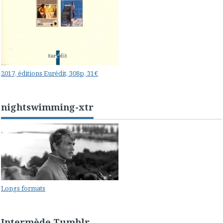
2017, éditions Eurédit, 308p, 31€
nightswimming-xtr
Longs formats
Intermède Tumblr