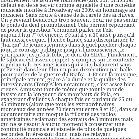
défaut est de se servir comme squelette d'une comédie
musicale montée à Broadway en 2009, en hommage au
musicien. Sans doute à cause de la rareté des archives.
On y revient beaucoup trop souvent pour ne pas sentir
le poids du deal promotionnel. Cela permet cependant
de poser la question "comment parler de Fela
aujourd'hui ?" (et encore, c'était il y a 10 ans), puisqu'il
faut aussi évoquer l'herbe fumée sans discontinuer, le
"harem" de jeunes femmes dans lequel piocher chaque
jour, le courage politique jusqu'à l'inconscience, le
spiritisme jusqu'à la folie, le déni du SIDA... Finalement,
le tableau est assez complet, y compris sur le contexte
nigérian (ah, ces américains qui vous balancent sans
prévenir dans leur film un plan d’exécution par balle
pour parler de la guerre du Biafra...). Et sur la musique,
principale attente, grâce à la durée et la qualité des
intervenants (Tony Allen notamment), c'est assez bien
creusé. Amusant tout de même que tout le monde
insiste sur la longueur des morceaux de Fela, en
exagérant d'ailleurs à chaque fois en parlant de 25 ou
45 minutes (alors que tous les extraordinaires
morceaux des années 70 tiennent entre 8 et 15), dans ce
documentaire qui moque la frilosité des radios
américaines réclamant des extraits de 3 minutes mais
qui ne se résout à aucun moment à conserver une
continuité musicale et visuelle de plus de quelques
secondes. Intéressant donc, mais ne relayant
qu'imparfaitement la force de ce groove unique et de