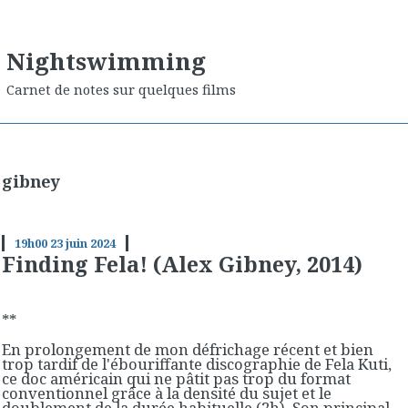
Nightswimming
Carnet de notes sur quelques films
gibney
19h00
23
juin 2024
Finding Fela! (Alex Gibney, 2014)
**
En prolongement de mon défrichage récent et bien
trop tardif de l'ébouriffante discographie de Fela Kuti,
ce doc américain qui ne pâtit pas trop du format
conventionnel grâce à la densité du sujet et le
doublement de la durée habituelle (2h). Son principal