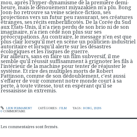
mou, après l'hyper-dynamisme de la première demi-
heure, mais le dénouement miyazakien m'a plu.
Bong
Joon-ho retrouve sa veine science-fiction, ses
projections vers un futur peu rassurant, ses créatures
étranges, ses récits emberlificotés. De la Corée du Sud
aux Etats-Unis, il n'a rien perdu de son brio ni de son
imaginaire, n'a rien cédé non plus sur ses
préoccupations. Au contraire, le message n'en est que
plus clair lorsqu'il met en scène un politicien-industriel
autoritaire et lorsqu'il alerte sur les désastres
écologiques et les risques de guerre.
Par ailleurs, sans en faire un film subversif, il me
semble qu'il réussit suffisamment à grignoter les fils à
l'intérieur de la machine pour tenter de réajuster le
système.
Et rire des multiples morts de Robert
Pattinson, comme de son dédoublement, c'est aussi
s'effarer de voir comment notre monde court à sa
perte, à toute vitesse, tout en espérant qu'il se
ressaisisse in extremis.
LIEN PERMANENT
CATÉGORIES :
FILM
TAGS :
BONG
,
2020S
0
COMMENTAIRE
Les commentaires sont fermés.