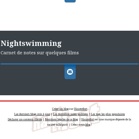
Nightswimming
Carnet de notes sur quelques films
Créer un blog
sur
Hautetfort
Les derniers blogs mis à jour
|
Les dernières notes publiées
|
Les tags les plus populaires
Déclarer un contenu illicite
|
Mentions légales de ce blog
|
Hautetfort
est une marque déposée de la
société talkSpirit | Créez votre
blog
!