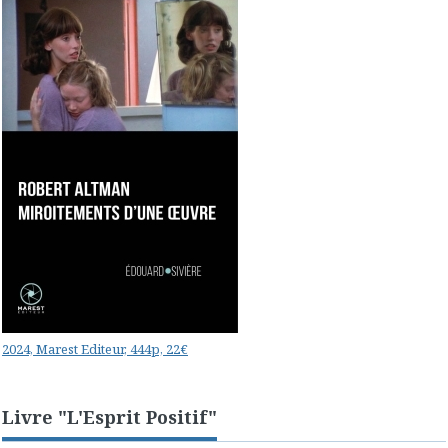
2024, Marest Editeur, 444p, 22€
Livre "L'Esprit Positif"