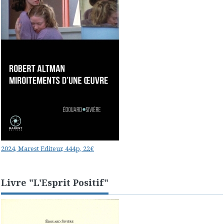
2024, Marest Editeur, 444p, 22€
Livre "L'Esprit Positif"