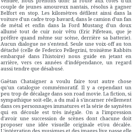
Vendée, nous prenons donc la route aux côtés d'un
couple de jeunes amoureux nantais, résolus à gagner
Belfort en stop. Les kilomètres défilent ainsi dans la
voiture d'un cadre trop bavard, dans le camion d'un fan
de métal et enfin dans la Ford Mustang d'un doux
allumé tout de cuir noir vêtu (Eric Pifeteau, que je
préfère quand même sur scène, derrière sa batterie).
Aucun dialogue ne s'entend. Seule une voix-off au ton
détaché (celle de Federico Pellegrini, troisième Rabbits
embarqué dans l'histoire) nous guide en jetant en
arrière, vers ces années d'indépendance, un regard
aussi tendre que désabusé.
Gaëtan Chataigner a voulu faire tout autre chose
qu'un catalogue commémoratif. Il y a cependant un
peu trop de décalage dans son road movie. La fiction, si
sympathique soit-elle, a du mal à s'incarner réellement
dans ces personnages immatures et la série de saynètes
qui en découle est très inégale. On a l'impression
d'avoir une succession de scènes dont chacune doit
proposer une idée visuelle originale et/ou décalée.
L'intégration des musiques et des images live passe elle