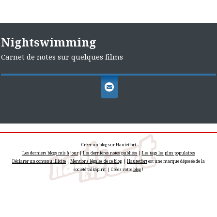
Nightswimming
Carnet de notes sur quelques films
Créer un blog
sur
Hautetfort
Les derniers blogs mis à jour
|
Les dernières notes publiées
|
Les tags les plus populaires
Déclarer un contenu illicite
|
Mentions légales de ce blog
|
Hautetfort
est une marque déposée de la
société talkSpirit | Créez votre
blog
!