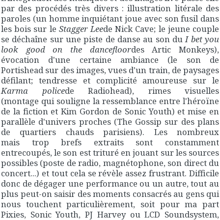
par des procédés très divers : illustration litérale des
paroles (un homme inquiétant joue avec son fusil dans
les bois sur le
Stagger Lee
de Nick Cave; le jeune couple
se déchaîne sur une piste de danse au son du
I bet you
look good on the dancefloor
des Artic Monkeys),
évocation d'une certaine ambiance (le son de
Portishead sur des images, vues d'un train, de paysages
défilant; tendresse et complicité amoureuse sur le
Karma police
de Radiohead), rimes visuelles
(montage qui souligne la ressemblance entre l'héroïne
de la fiction et Kim Gordon de Sonic Youth) et mise en
parallèle d'univers proches (The Gossip sur des plans
de quartiers chauds parisiens). Les nombreux
mais trop brefs extraits sont constamment
entrecoupés, le son est trituré en jouant sur les sources
possibles (poste de radio, magnétophone, son direct du
concert...) et tout cela se révèle assez frustrant. Difficile
donc de dégager une performance ou un autre, tout au
plus peut-on saisir des moments consacrés au gens qui
nous touchent particulièrement, soit pour ma part
Pixies, Sonic Youth, PJ Harvey ou LCD Soundsystem,