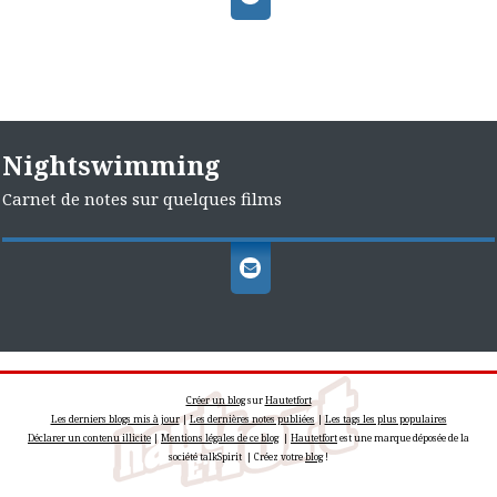
Nightswimming
Carnet de notes sur quelques films
Créer un blog
sur
Hautetfort
Les derniers blogs mis à jour
|
Les dernières notes publiées
|
Les tags les plus populaires
Déclarer un contenu illicite
|
Mentions légales de ce blog
|
Hautetfort
est une marque déposée de la
société talkSpirit | Créez votre
blog
!