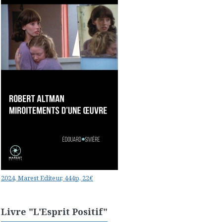
2024, Marest Editeur, 444p, 22€
Livre "L'Esprit Positif"