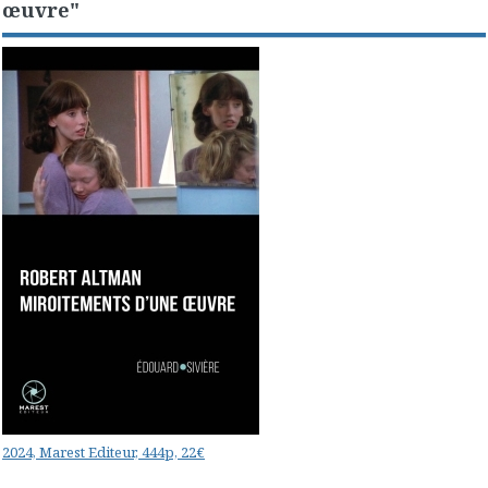
œuvre"
2024, Marest Editeur, 444p, 22€