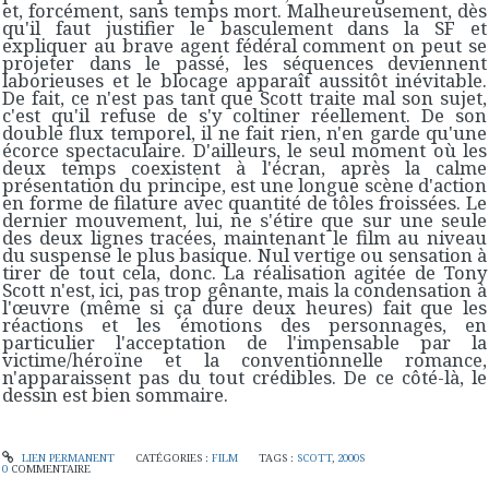
et, forcément, sans temps mort. Malheureusement, dès
qu'il faut justifier le basculement dans la SF et
expliquer au brave agent fédéral comment on peut se
projeter dans le passé, les séquences deviennent
laborieuses et le blocage apparaît aussitôt inévitable.
De fait, ce n'est pas tant que Scott traite mal son sujet,
c'est qu'il refuse de s'y coltiner réellement. De son
double flux temporel, il ne fait rien, n'en garde qu'une
écorce spectaculaire. D'ailleurs, le seul moment où les
deux temps coexistent à l'écran, après la calme
présentation du principe, est une longue scène d'action
en forme de filature avec quantité de tôles froissées. Le
dernier mouvement, lui, ne s'étire que sur une seule
des deux lignes tracées, maintenant le film au niveau
du suspense le plus basique. Nul vertige ou sensation à
tirer de tout cela, donc. La réalisation agitée de Tony
Scott n'est, ici, pas trop gênante, mais la condensation à
l'œuvre (même si ça dure deux heures) fait que les
réactions et les émotions des personnages, en
particulier l'acceptation de l'impensable par la
victime/héroïne et la conventionnelle romance,
n'apparaissent pas du tout crédibles. De ce côté-là, le
dessin est bien sommaire.
LIEN PERMANENT
CATÉGORIES :
FILM
TAGS :
SCOTT
,
2000S
0
COMMENTAIRE