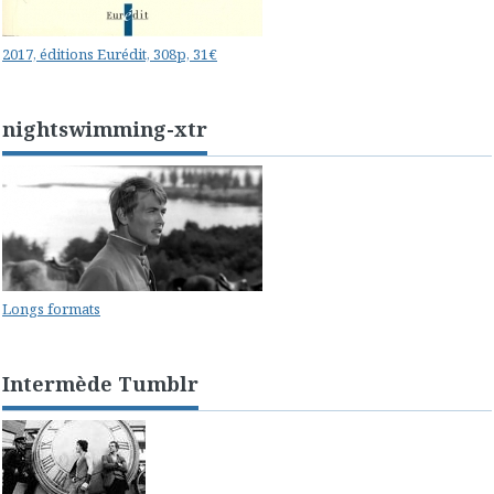
2017, éditions Eurédit, 308p, 31€
nightswimming-xtr
Longs formats
Intermède Tumblr