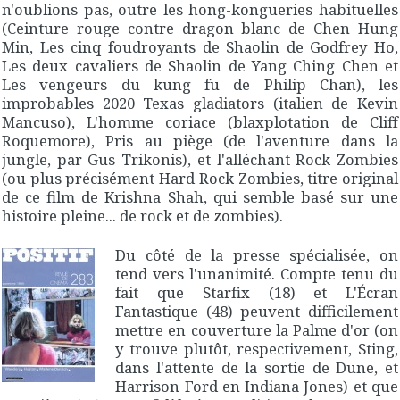
n'oublions pas, outre les hong-kongueries habituelles
(
Ceinture rouge contre dragon blanc
de Chen Hung
Min,
Les cinq foudroyants de Shaolin
de Godfrey Ho,
Les deux cavaliers de Shaolin
de Yang Ching Chen et
Les vengeurs du kung fu
de Philip Chan), les
improbables
2020 Texas gladiators
(italien de Kevin
Mancuso),
L'homme coriace
(blaxplotation de Cliff
Roquemore),
Pris au piège
(de l'aventure dans la
jungle, par Gus Trikonis), et l'alléchant
Rock Zombies
(ou plus précisément
Hard Rock Zombies
, titre original
de ce film de Krishna Shah, qui semble basé sur une
histoire pleine... de rock et de zombies).
Du côté de la presse spécialisée, on
tend vers l'unanimité. Compte tenu du
fait que
Starfix
(18) et
L'Écran
Fantastique
(48) peuvent difficilement
mettre en couverture la Palme d'or (on
y trouve plutôt, respectivement, Sting,
dans l'attente de la sortie de
Dune
, et
Harrison Ford en Indiana Jones) et que