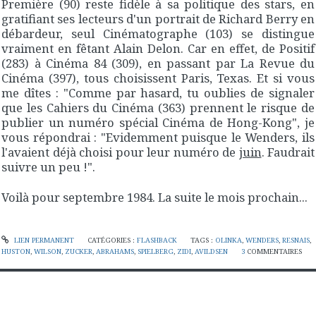
Première
(90) reste fidèle à sa politique des stars, en
gratifiant ses lecteurs d'un portrait de Richard Berry en
débardeur, seul
Cinématographe
(103) se distingue
vraiment en fêtant Alain Delon. Car en effet, de
Positif
(283) à
Cinéma 84
(309), en passant par
La Revue du
Cinéma
(397), tous choisissent
Paris, Texas
. Et si vous
me dîtes : "
Comme par hasard, tu oublies de signaler
que les
Cahiers du Cinéma
(363) prennent le risque de
publier
un numéro spécial Cinéma de Hong-Kong
", je
vous répondrai : "
Evidemment puisque le Wenders, ils
l'avaient déjà choisi pour leur numéro de
juin
. Faudrait
suivre un peu !
".
Voilà pour septembre 1984. La suite le mois prochain...
LIEN PERMANENT
CATÉGORIES :
FLASHBACK
TAGS :
OLINKA
,
WENDERS
,
RESNAIS
,
HUSTON
,
WILSON
,
ZUCKER
,
ABRAHAMS
,
SPIELBERG
,
ZIDI
,
AVILDSEN
3
COMMENTAIRES