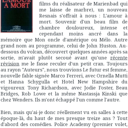
films du réalisateur de
Marienbad
qui
me laisse de marbre), un nouveau
Resnais s'offrait à nous :
L'amour à
mort
. Souvenir d'un beau film de
chambre douloureux, intense et
cependant moins ancré dans la
mémoire que
Mon oncle d'amérique
ou
Mélo
. Autre
grand nom au programme, celui de John Huston.
Au-
dessous du volcan
, découvert quelques années après sa
sortie, m'avait plutôt secoué avant qu'une
récente
révision
me le fasse reculer d'un petit cran. Toujours
au rayon "Auteurs", nous trouvions
Le futur est femme
,
nouvelle fable signée Marco Ferreri, avec Ornella Mutti
et Hanna Schygulla et
Hotel New Hampshire
du
vigoureux Tony Richardson, avec Jodie Foster, Beau
Bridges, Rob Lowe et la même Nastassja Kinski que
chez Wenders. Ils m'ont échappé l'un comme l'autre.
Bien, mais qu'ai-je donc réellement vu en salles à cette
époque-là, du haut de mes presque treize ans ? Tout
d'abord des comédies.
Police Academy
(premier volet,