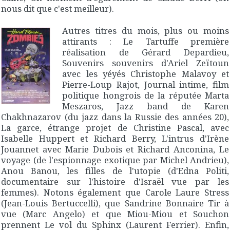
nous dit que c'est meilleur).
Autres titres du mois, plus ou moins
attirants :
Le Tartuffe
première
réalisation de Gérard Depardieu,
Souvenirs souvenirs
d'Ariel Zeïtoun
avec les yéyés Christophe Malavoy et
Pierre-Loup Rajot,
Journal intime
, film
politique hongrois de la réputée Marta
Meszaros,
Jazz band
de Karen
Chakhnazarov (du jazz dans la Russie des années 20),
La garce
, étrange projet de Christine Pascal, avec
Isabelle Huppert et Richard Berry,
L'intrus
d'Irène
Jouannet avec Marie Dubois et Richard Anconina,
Le
voyage
(de l'espionnage exotique par Michel Andrieu),
Anou Banou, les filles de l'utopie
(d'Edna Politi,
documentaire sur l'histoire d'Israël vue par les
femmes). Notons également que Carole Laure
Stress
(Jean-Louis Bertuccelli), que Sandrine Bonnaire
Tir à
vue
(Marc Angelo) et que Miou-Miou et Souchon
prennent
Le vol du Sphinx
(Laurent Ferrier). Enfin,