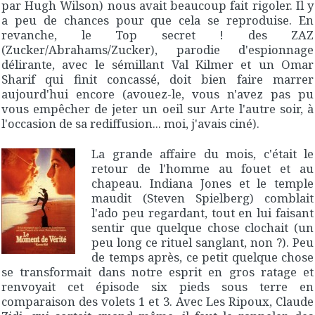
par Hugh Wilson) nous avait beaucoup fait rigoler. Il y
a peu de chances pour que cela se reproduise. En
revanche, le
Top secret !
des ZAZ
(Zucker/Abrahams/Zucker), parodie d'espionnage
délirante, avec le sémillant Val Kilmer et un Omar
Sharif qui finit concassé, doit bien faire marrer
aujourd'hui encore (avouez-le, vous n'avez pas pu
vous empêcher de jeter un oeil sur Arte l'autre soir, à
l'occasion de sa rediffusion... moi, j'avais ciné).
La grande affaire du mois, c'était le
retour de l'homme au fouet et au
chapeau.
Indiana Jones et le temple
maudit
(Steven Spielberg) comblait
l'ado peu regardant, tout en lui faisant
sentir que quelque chose clochait (un
peu long ce rituel sanglant, non ?). Peu
de temps après, ce petit quelque chose
se transformait dans notre esprit en gros ratage et
renvoyait cet épisode six pieds sous terre en
comparaison des volets 1 et 3. Avec
Les Ripoux
, Claude