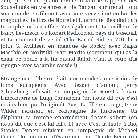
Zidi, qui sortait quand même, il faut le rappeler, des
Sous-doués en vacances
et de
Banzaï
, surprenait tout
son monde en filmant avec une verve inattendue les
magouilles de flics de Noiret et Lhermitte. Résultat : un
triomphe au box-office. Vus également :
Le meilleur
de
Barry Levinson, ou Robert Redford au pays du baseball,
et
Le moment de vérité
(
The Karaté Kid
en VO) d'un
John G. Avildsen en manque de
Rocky
, avec Ralph
Macchio et Noriyuki "Pat" Morita (comment qu't'as la
chair de poule à la fin quand Ralph y'fait le coup d'la
cigogne avec sa jambe cassée !).
Étrangement, l'heure était aux remakes américains de
films européens. Avec
Besoin d'amour
, Jerry
Schatzberg refaisait, en compagnie de Gene Hackman,
L'incompris
de Luigi Comencini (on nous dit que c'est
moins bon que l'original). Avec
La fille en rouge
, Gene
Wilder refaisait, en compagnie de lui-même,
Un
éléphant ça trompe énormément
d'Yves Robert (on
nous dit que c'est kif-kif). Et avec
C'est la faute à Rio
,
Stanley Donen refaisait, en compagnie de Michael
Caine,
Un moment d'égarement
de Claude Berri (on