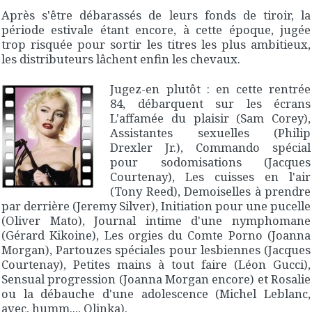
Après s'être débarassés de leurs fonds de tiroir, la
période estivale étant encore, à cette époque, jugée
trop risquée pour sortir les titres les plus ambitieux,
les distributeurs lâchent enfin les chevaux.
Jugez-en plutôt : en cette rentrée
84, débarquent sur les écrans
L'affamée du plaisir
(Sam Corey),
Assistantes sexuelles
(Philip
Drexler Jr.),
Commando spécial
pour sodomisations
(Jacques
Courtenay),
Les cuisses en l'air
(Tony Reed),
Demoiselles à prendre
par derrière
(Jeremy Silver),
Initiation pour une pucelle
(Oliver Mato),
Journal intime d'une nymphomane
(Gérard Kikoine),
Les orgies du Comte Porno
(Joanna
Morgan),
Partouzes spéciales pour lesbiennes
(Jacques
Courtenay),
Petites mains à tout faire
(Léon Gucci),
Sensual progression
(Joanna Morgan encore) et
Rosalie
ou la débauche d'une adolescence
(Michel Leblanc,
avec, humm..., Olinka).