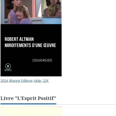
2024, Marest Editeur, 444p, 22€
Livre "L'Esprit Positif"