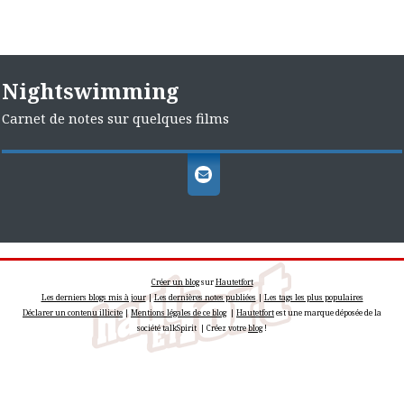
Nightswimming
Carnet de notes sur quelques films
Créer un blog
sur
Hautetfort
Les derniers blogs mis à jour
|
Les dernières notes publiées
|
Les tags les plus populaires
Déclarer un contenu illicite
|
Mentions légales de ce blog
|
Hautetfort
est une marque déposée de la
société talkSpirit | Créez votre
blog
!