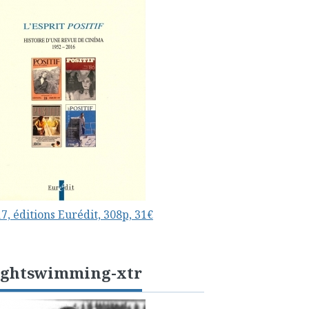
7, éditions Eurédit, 308p, 31€
ightswimming-xtr