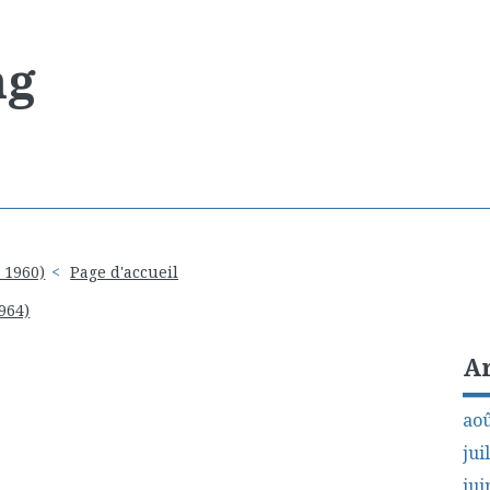
ng
, 1960)
Page d'accueil
964)
A
aoû
jui
jui