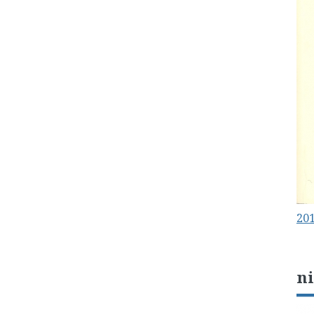
201
n