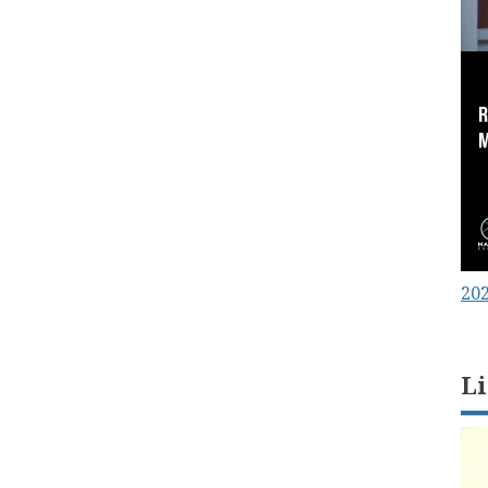
202
Li