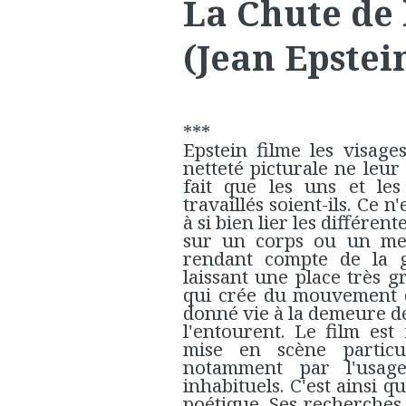
La Chute de
(Jean Epstein
***
Epstein filme les visag
netteté picturale ne leur
fait que les uns et les
travaillés soient-ils. Ce 
à si bien lier les différent
sur un corps ou un meu
rendant compte de la g
laissant une place très g
qui crée du mouvement de
donné vie à la demeure d
l'entourent. Le film est
mise en scène partic
notamment par l'usag
inhabituels. C'est ainsi 
poétique. Ses recherches