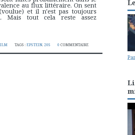
L
lence au flux littéraire. On sent
voulue) et il n'est pas toujours
l. Mais tout cela reste assez
FILM
TAGS :
EPSTEIN
,
20S
0
COMMENTAIRE
Par
Li
m