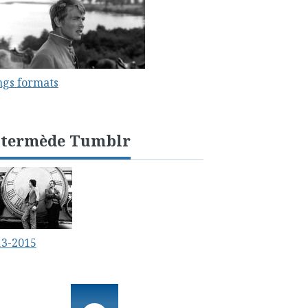
ngs formats
ntermède Tumblr
13-2015