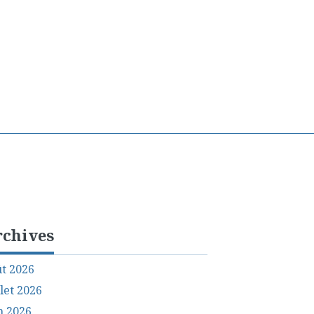
rchives
t 2026
llet 2026
n 2026