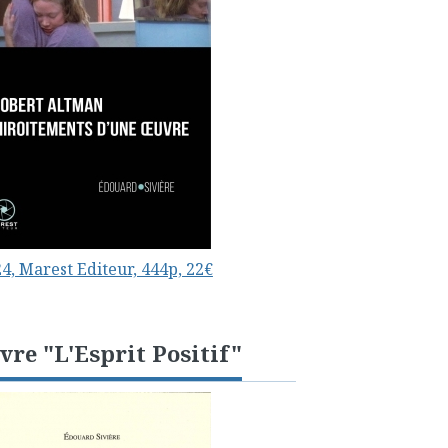
4, Marest Editeur, 444p, 22€
vre "L'Esprit Positif"