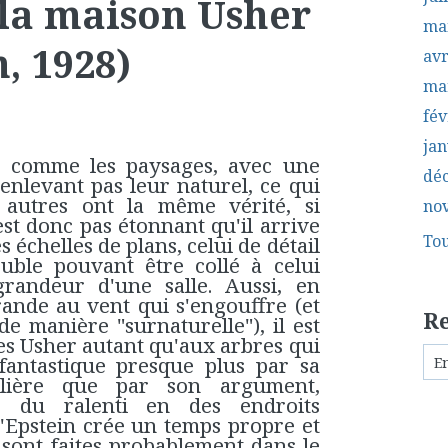
 la maison Usher
ma
, 1928)
avr
ma
fév
jan
es comme les paysages, avec une
dé
 enlevant pas leur naturel, ce qui
 autres ont la même vérité, si
no
n'est donc pas étonnant qu'il arrive
Tou
es échelles de plans, celui de détail
ble pouvant être collé à celui
randeur d'une salle. Aussi, en
rande au vent qui s'engouffre (et
R
 manière "surnaturelle"), il est
es Usher autant qu'aux arbres qui
 fantastique presque plus par sa
ulière que par son argument,
e du ralenti en des endroits
qu'Epstein crée un temps propre et
 sont faites probablement dans le