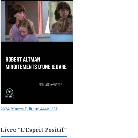
2024, Marest Editeur, 444p, 22€
Livre "L'Esprit Positif"