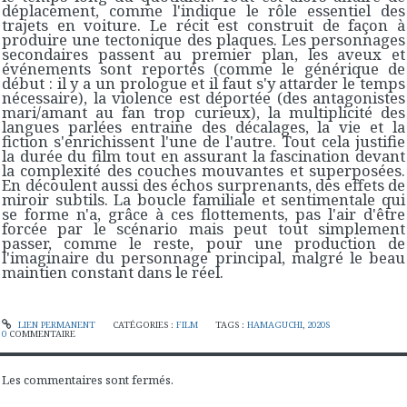
déplacement, comme l'indique le rôle essentiel des
trajets en voiture. Le récit est construit de façon à
produire une tectonique des plaques. Les personnages
secondaires passent au premier plan, les aveux et
événements sont reportés (comme le générique de
début : il y a un prologue et il faut s'y attarder le temps
nécessaire), la violence est déportée (des antagonistes
mari/amant au fan trop curieux), la multiplicité des
langues parlées entraine des décalages, la vie et la
fiction s'enrichissent l'une de l'autre. Tout cela justifie
la durée du film tout en assurant la fascination devant
la complexité des couches mouvantes et superposées.
En découlent aussi des échos surprenants, des effets de
miroir subtils. La boucle familiale et sentimentale qui
se forme n'a, grâce à ces flottements, pas l'air d'être
forcée par le scénario mais peut tout simplement
passer, comme le reste, pour une production de
l'imaginaire du personnage principal, malgré le beau
maintien constant dans le réel.
LIEN PERMANENT
CATÉGORIES :
FILM
TAGS :
HAMAGUCHI
,
2020S
0
COMMENTAIRE
Les commentaires sont fermés.