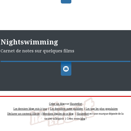
Nightswimming
Carnet de notes sur quelques films
Créer un blog
sur
Hautetfort
Les derniers blogs mis à jour
|
Les dernières notes publiées
|
Les tags les plus populaires
Déclarer un contenu illicite
|
Mentions légales de ce blog
|
Hautetfort
est une marque déposée de la
société talkSpirit | Créez votre
blog
!