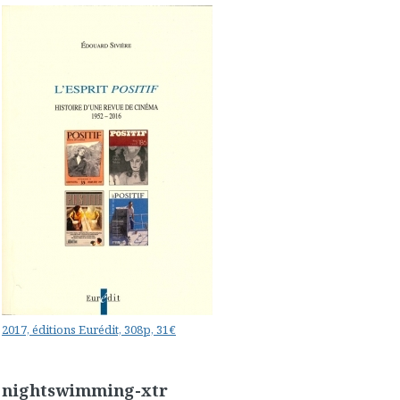
2017, éditions Eurédit, 308p, 31€
nightswimming-xtr