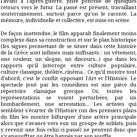
l'avant à l'après-guerre, juste ponctué de quelques
retours vers le futur. La passé est présent, travaillant
souterrainement, surtout parce qu'on le raconte. La
mémoire, individuelle et collective, est mise en scène.
De façon inattendue, le film apparaît finalement moins
complexe dans sa construction et sur le plan historique
(les signes permettant de se situer dans cette histoire
de la Grèce sont infimes mais suffisants : un vêtement,
une couleur, un slogan, un discours...) que dans les
rapports qu'il interroge entre culture populaire,
culture classique, théâtre, cinéma... Ce qu'il montre tout
d'abord, c'est le conflit opposant l'Art et l'Histoire. Le
spectacle joué par les comédiens est une pièce du
répertoire classique grecque. Or, toutes les
représentations se voient perturbées, par un
bombardement, une arrestation... Les artistes qui
semblent s'écarter de l'Histoire (un des premiers plans
du film les montre bifurquer d'une artère principale
alors que s'avance vers eux un groupe de soldats, puis
y revenir une fois celui-ci passé) ne peuvent donc que
s'y engouffrer ou être happés par son souffle.