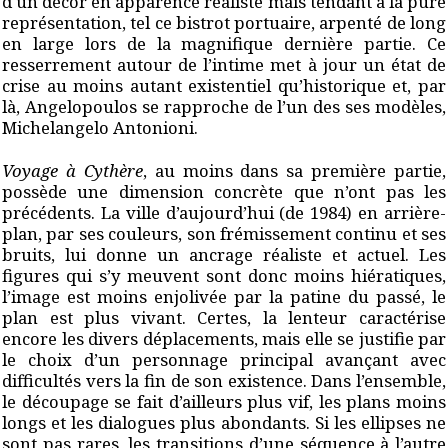
d'un décor en apparence réaliste mais tendant à la pure
représentation, tel ce bistrot portuaire, arpenté de long
en large lors de la magnifique dernière partie. Ce
resserrement autour de l’intime met à jour un état de
crise au moins autant existentiel qu’historique et, par
là, Angelopoulos se rapproche de l’un des ses modèles,
Michelangelo Antonioni.
Voyage à Cythère
, au moins dans sa première partie,
possède une dimension concrète que n’ont pas les
précédents. La ville d’aujourd’hui (de 1984) en arrière-
plan, par ses couleurs, son frémissement continu et ses
bruits, lui donne un ancrage réaliste et actuel. Les
figures qui s’y meuvent sont donc moins hiératiques,
l’image est moins enjolivée par la patine du passé, le
plan est plus vivant. Certes, la lenteur caractérise
encore les divers déplacements, mais elle se justifie par
le choix d’un personnage principal avançant avec
difficultés vers la fin de son existence. Dans l’ensemble,
le découpage se fait d’ailleurs plus vif, les plans moins
longs et les dialogues plus abondants. Si les ellipses ne
sont pas rares, les transitions d’une séquence à l’autre