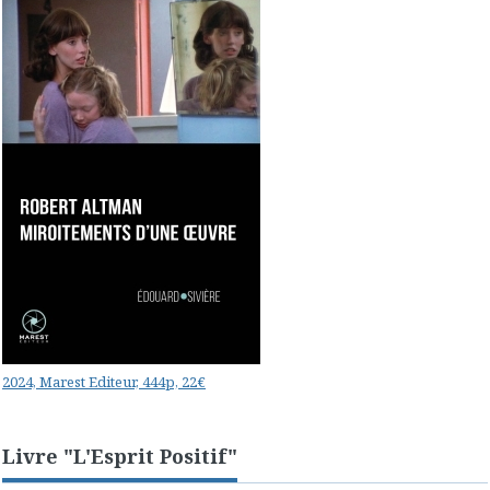
2024, Marest Editeur, 444p, 22€
Livre "L'Esprit Positif"