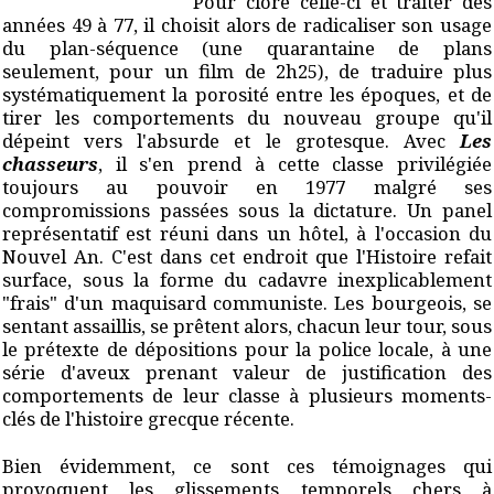
Pour clore celle-ci et traiter des
années 49 à 77, il choisit alors de radicaliser son usage
du plan-séquence (une quarantaine de plans
seulement, pour un film de 2h25), de traduire plus
systématiquement la porosité entre les époques, et de
tirer les comportements du nouveau groupe qu'il
dépeint vers l'absurde et le grotesque. Avec
Les
chasseurs
, il s'en prend à cette classe privilégiée
toujours au pouvoir en 1977 malgré ses
compromissions passées sous la dictature. Un panel
représentatif est réuni dans un hôtel, à l'occasion du
Nouvel An. C'est dans cet endroit que l'Histoire refait
surface, sous la forme du cadavre inexplicablement
"frais" d'un maquisard communiste. Les bourgeois, se
sentant assaillis, se prêtent alors, chacun leur tour, sous
le prétexte de dépositions pour la police locale, à une
série d'aveux prenant valeur de justification des
comportements de leur classe à plusieurs moments-
clés de l'histoire grecque récente.
Bien évidemment, ce sont ces témoignages qui
provoquent les glissements temporels chers à