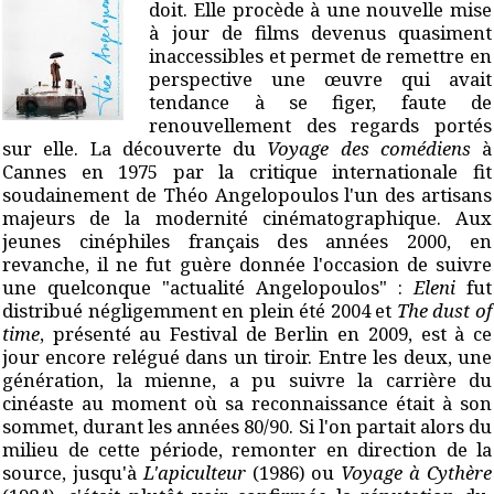
doit. Elle procède à une nouvelle mise
à jour de films devenus quasiment
inaccessibles et permet de remettre en
perspective une œuvre qui avait
tendance à se figer, faute de
renouvellement des regards portés
sur elle. La découverte du
Voyage des comédiens
à
Cannes en 1975 par la critique internationale fit
soudainement de Théo Angelopoulos l'un des artisans
majeurs de la modernité cinématographique. Aux
jeunes cinéphiles français des années 2000, en
revanche, il ne fut guère donnée l'occasion de suivre
une quelconque "actualité Angelopoulos" :
Eleni
fut
distribué négligemment en plein été 2004 et
The dust of
time
, présenté au Festival de Berlin en 2009, est à ce
jour encore relégué dans un tiroir. Entre les deux, une
génération, la mienne, a pu suivre la carrière du
cinéaste au moment où sa reconnaissance était à son
sommet, durant les années 80/90. Si l'on partait alors du
milieu de cette période, remonter en direction de la
source, jusqu'à
L'apiculteur
(1986) ou
Voyage à Cythère