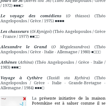
Jours de 36
(
Meres tou '36
) (Théo Angelopoulos / Grèce
/ 1972)
■■■□
Le voyage des comédiens
(
O thiasos
) (Théo
Angelopoulos / Grèce / 1975)
■■■
■
Les chasseurs
(
Oi Kynigoi
) (Théo Angelopoulos / Grèce
- France / 1977)
■■
□
□
Alexandre le Grand
(
O Megalexandros
) (Théo
Angelopoulos / Grèce - Italie - Allemagne / 1980)
■
□
□
□
Athènes
(
Athina
) (Théo Angelopoulos / Grèce - Italie /
1983)
■■■□
Voyage à Cythère
(
Taxidi sta Kythira
) (Théo
Angelopoulos / Grèce - Italie - Grande-Bretagne -
Allemagne / 1984)
■■■□
La
présente initiative de la maison
Potemkine est à saluer comme il se