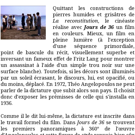
Quittant les constructions de
pierres humides et grisâtres de
La reconstitution
, le cinéaste
réalise avec
Jours de 36
un film
en couleurs. Mieux, un film en
pleine lumière (à l'exception
d'une séquence primordiale,
point de bascule du récit, visuellement superbe et
inversant un fameux effet de Fritz Lang pour montrer
un assassinat à l'aide d'un simple trou noir sur une
surface blanche). Toutefois, si les décors sont illuminés
par un soleil écrasant, le discours, lui, est opacifié, ou
du moins, déplacé. En 1972, Théo Angelopoulos ne peut
parler de la dictature que subit alors son pays. Il choisit
donc d'exposer les prémisses de celle qui s'installa en
1936.
Comme il le dit lui-même, la dictature est inscrite dans
le travail formel du film. Dans
Jours de 36
se trouvent
les premiers panoramiques à 360° de l'œuvre
d'Angelopoulos et cette figure de style renvoie bien sûr