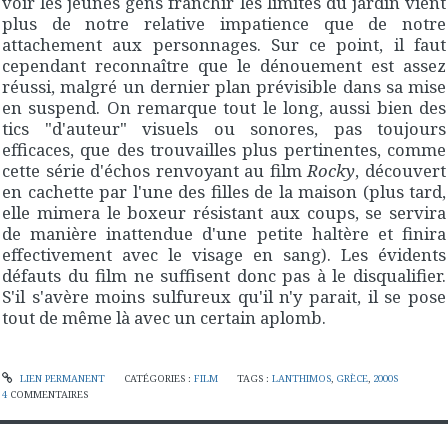
voir les jeunes gens franchir les limites du jardin vient
plus de notre relative impatience que de notre
attachement aux personnages. Sur ce point, il faut
cependant reconnaître que le dénouement est assez
réussi, malgré un dernier plan prévisible dans sa mise
en suspend. On remarque tout le long, aussi bien des
tics "d'auteur" visuels ou sonores, pas toujours
efficaces, que des trouvailles plus pertinentes, comme
cette série d'échos renvoyant au film
Rocky
, découvert
en cachette par l'une des filles de la maison (plus tard,
elle mimera le boxeur résistant aux coups, se servira
de manière inattendue d'une petite haltère et finira
effectivement avec le visage en sang). Les évidents
défauts du film ne suffisent donc pas à le disqualifier.
S'il s'avère moins sulfureux qu'il n'y parait, il se pose
tout de même là avec un certain aplomb.
LIEN PERMANENT
CATÉGORIES :
FILM
TAGS :
LANTHIMOS
,
GRÈCE
,
2000S
4
COMMENTAIRES