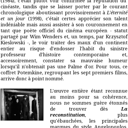
(1984), c'était plutôt voir confirmée la réputation du
cinéaste, tandis que se laisser porter par le courant
chronologique aboutissant provisoirement à
L'éternité
et un jour
(1998), c'était certes apprécier son talent
indéniable mais aussi assister à son couronnement en
tant que poète officiel du cinéma européen - statut
partagé par Wim Wenders et, un temps, par Krzysztof
Kieslowski -, le voir traiter des maux d'un continent
entier au risque d'endosser l'habit du sinistre
professeur d'histoire contemporaine et,
accessoirement, constater sa mauvaise humeur
lorsqu'il n'obtenait pas une Palme d'or. Pour tous, ce
coffret Potemkine, regroupant les sept premiers films,
arrive donc à point nommé.
L'œuvre entière étant reconnue
au moins pour sa cohérence,
nous ne sommes guère étonnés
de trouver dès
La
reconstitution
, plus
qu'ébauchées, les principales
marques du style Angelopoulos.