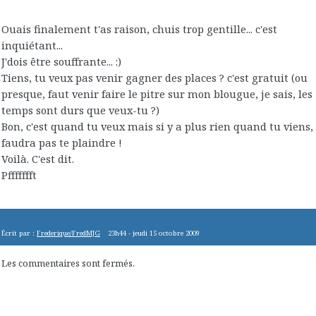
Ouais finalement t'as raison, chuis trop gentille... c'est
inquiétant...
J'dois être souffrante... :)
Tiens, tu veux pas venir gagner des places ? c'est gratuit (ou
presque, faut venir faire le pitre sur mon blougue, je sais, les
temps sont durs que veux-tu ?)
Bon, c'est quand tu veux mais si y a plus rien quand tu viens,
faudra pas te plaindre !
Voilà. C'est dit.
Pffffffft
Écrit par :
Frederique/FredMJG
23h44
-
jeudi 15
octobre 2009
Les commentaires sont fermés.