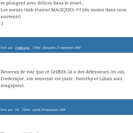
se plongent avec délices dans le muet...
Les soeurs Gish étaient MAGIQUES !!!! (du moins dans mon
souvenir)
:)
Écrit par :
Frederique
17h00
-
dimanche 27
septembre 2009
Heureux de voir que ce Griffith-là a des défenseurs (et oui,
Frederique, ton souvenir est juste : Dorothy et Lilian sont
magiques).
Écrit par :
Ed
23h46
-
mardi 29
septembre 2009