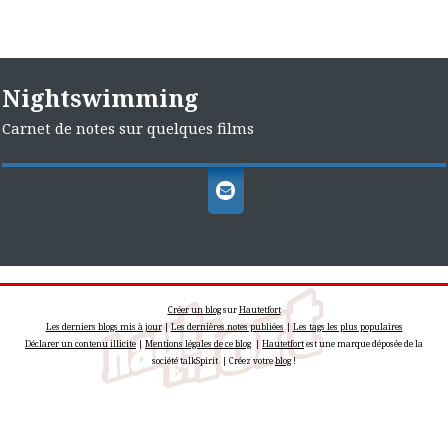
Nightswimming
Carnet de notes sur quelques films
Créer un blog
sur
Hautetfort
Les derniers blogs mis à jour
|
Les dernières notes publiées
|
Les tags les plus populaires
Déclarer un contenu illicite
|
Mentions légales de ce blog
|
Hautetfort
est une marque déposée de la
société talkSpirit | Créez votre
blog
!