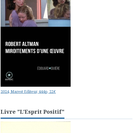
2024, Marest Editeur, 444p, 22€
Livre "L'Esprit Positif"