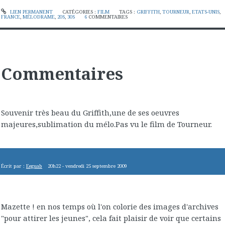
LIEN PERMANENT
CATÉGORIES :
FILM
TAGS :
GRIFFITH
,
TOURNEUR
,
ETATS-UNIS
,
FRANCE
,
MÉLODRAME
,
20S
,
30S
6
COMMENTAIRES
Commentaires
Souvenir très beau du Griffith,une de ses oeuvres
majeures,sublimation du mélo.Pas vu le film de Tourneur.
Écrit par :
Eeguab
20h22
-
vendredi 25
septembre 2009
Mazette ! en nos temps où l'on colorie des images d'archives
"pour attirer les jeunes", cela fait plaisir de voir que certains