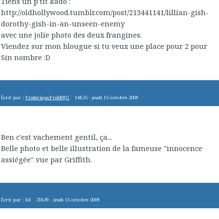
Tiens un p'tit kado :
http://oldhollywood.tumblr.com/post/213441141/lillian-gish-
dorothy-gish-in-an-unseen-enemy
avec une jolie photo des deux frangines.
Viendez sur mon blougue si tu veux une place pour 2 pour
Sin nombre :D
Écrit par :
Frederique/FredMJG
14h25
-
jeudi 15
octobre 2009
Ben c'est vachement gentil, ça...
Belle photo et belle illustration de la fameuse "innocence
assiégée" vue par Griffith.
Écrit par :
Ed
21h39
-
jeudi 15
octobre 2009