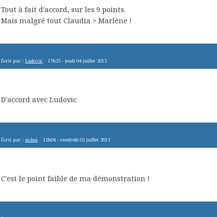
Tout à fait d'accord, sur les 9 points.
Mais malgré tout Claudia > Marlène !
Écrit par :
Ludovic
17h25
-
jeudi 04
juillet 2013
D'accord avec Ludovic
Écrit par :
nolan
12h04
-
vendredi 05
juillet 2013
C'est le point faible de ma démonstration !