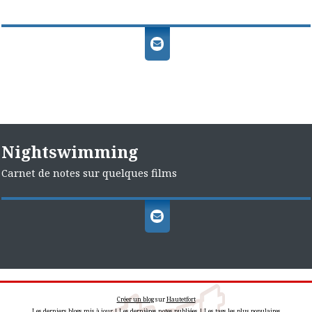
Nightswimming
Carnet de notes sur quelques films
Créer un blog
sur
Hautetfort
Les derniers blogs mis à jour
|
Les dernières notes publiées
|
Les tags les plus populaires