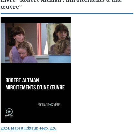
œuvre"
2024, Marest Editeur, 444p, 22€