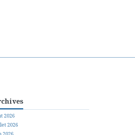
rchives
t 2026
llet 2026
n 2026