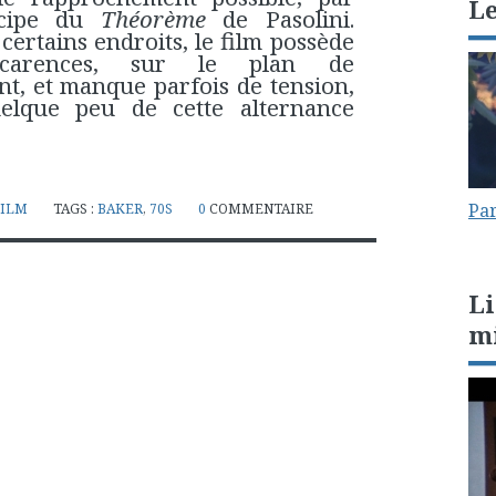
L
ncipe du
Théorème
de Pasolini.
certains endroits, le film possède
 carences, sur le plan de
nt, et manque parfois de tension,
elque peu de cette alternance
Par
FILM
TAGS :
BAKER
,
70S
0
COMMENTAIRE
Li
m