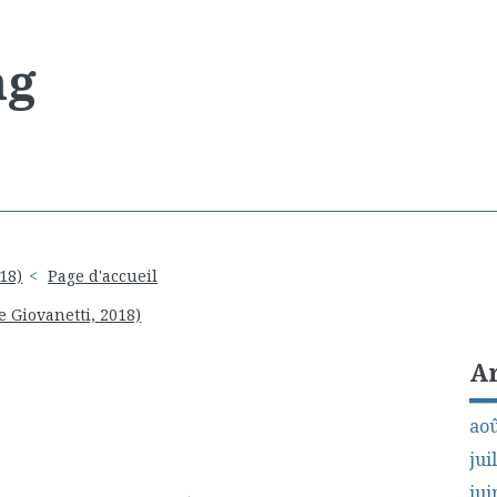
ng
18)
Page d'accueil
e Giovanetti, 2018)
A
aoû
jui
jui