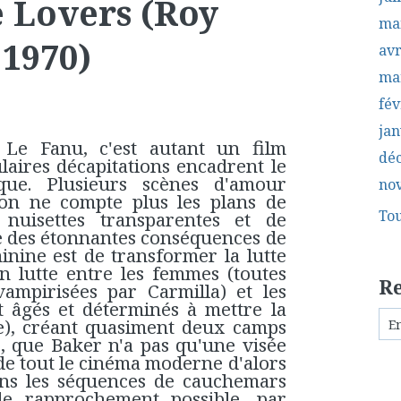
 Lovers (Roy
ma
1970)
avr
ma
fév
jan
Le Fanu, c'est autant un film
dé
laires décapitations encadrent le
ique. Plusieurs scènes d'amour
no
 on ne compte plus les plans de
Tou
 nuisettes transparentes et de
e des étonnantes conséquences de
inine est de transformer la lutte
en lutte entre les femmes (toutes
R
vampirisées par Carmilla) et les
 âgés et déterminés à mettre la
re), créant quasiment deux camps
s, que Baker n'a pas qu'une visée
de tout le cinéma moderne d'alors
dans les séquences de cauchemars
e rapprochement possible, par