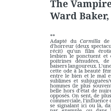
The Vampire
Ward Baker, 
**
Adapté du
Carmilla
de 
d'horreur (deux spectacu
récit) qu'un film érot
lesbien le ponctuent et
poitrines dénudées, de
baisers langoureux. L'un
cette ode à la beauté fém
entre le bien et le mal 
sublimes et subjuguées/
hommes (le plus souvent
belle hors d'état de nui
opposés. On sent, de plu
commerciale, l'influence 
se signalant ici ou là, 
par exemple, ou dans l