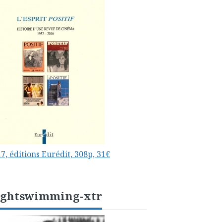
7, éditions Eurédit, 308p, 31€
ightswimming-xtr