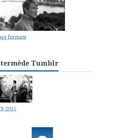
ngs formats
ntermède Tumblr
13-2015