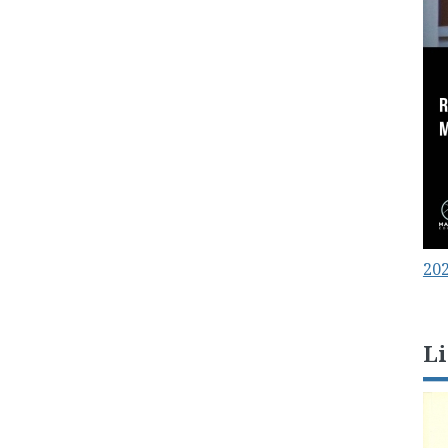
202
Li