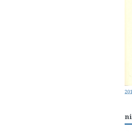
201
n