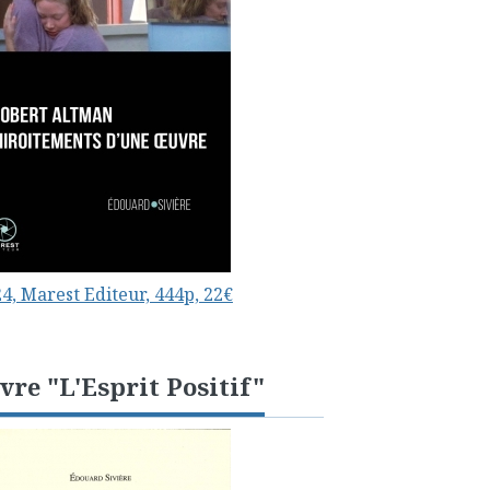
4, Marest Editeur, 444p, 22€
vre "L'Esprit Positif"