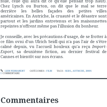
folle, celle qui aura dit ce qu'elle pensait trop haut).
Chez Lynch ou Burton, on dit que le mal se terre
derrière les belles façades des petites villes
américaines. En Autriche, la cruauté et le désastre sont
partout et les jardins entretenus et les maisonnettes
repeintes n'offrent même pas l'illusion du bonheur.
Je conseille, avec les précautions d'usage, de se frotter à
ce film ovni d'un Ulrich Seidl qui n'a pas l'air de s'être
calmé depuis, vu l'accueil houleux qu'a reçu
Import-
Export
, sa deuxième fiction, au dernier festival de
Cannes et bientôt sur nos écrans.
LIEN PERMANENT
CATÉGORIES :
FILM
TAGS :
SEIDL
,
AUTRICHE
,
2000S
1
COMMENTAIRE
Commentaires