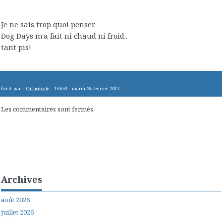
Je ne sais trop quoi penser.
Dog Days m'a fait ni chaud ni froid..
tant pis!
Écrit par :
Cathedrale
16h59
-
mardi 28
février 2012
Les commentaires sont fermés.
Archives
août 2026
juillet 2026