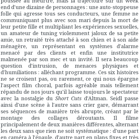
poussée au meurtre, mais la trajectoire sur un week
end d'une dizaine de personnages : une auto-stoppeuse
folle qui agresse tous ses conducteurs, une femme ne
communiquant plus avec son mari depuis la mort de
leur petite fille et multipliant les expériences sexuelles,
un amateur de tuning violemment jaloux de sa petite
amie, un retraité très attaché à son chien et à son aide
ménagère, un représentant en systèmes d'alarme
menacé par des clients et enfin une institutrice
malmenée par son mec et un invité. Il sera beaucoup
question d'intrusion, de menaces physiques et
d'humiliations : alléchant programme. Ces six histoires
ne se croisent pas, ou rarement, ce qui nous épargne
l'aspect film choral, parfois agréable mais tellement
répandu de nos jours qu'il laisse toujours le spectateur
avec la nostalgie du
Short Cuts
d'Altman. Seidl passe
ainsi d'une scène à l'autre sans crier gare, démarrant
ses séquences de manière très abrupte, créant par le
montage des collages déroutants. Il filme
principalement de deux manières différentes, alternant
les deux sans que rien ne soit systématique : d'une part
en caméra à l'épaule, d'autre part en plans fixes et très