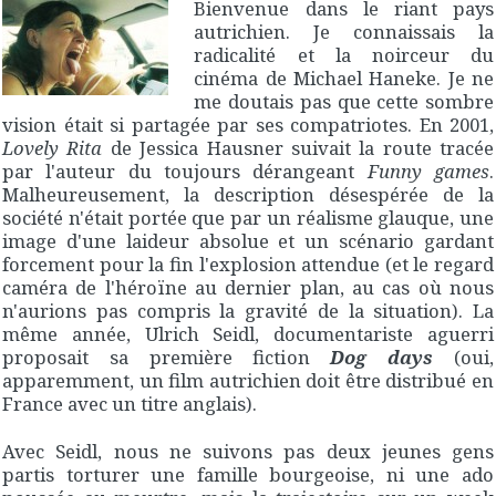
Bienvenue dans le riant pays
autrichien. Je connaissais la
radicalité et la noirceur du
cinéma de Michael Haneke. Je ne
me doutais pas que cette sombre
vision était si partagée par ses compatriotes. En 2001,
Lovely Rita
de Jessica Hausner suivait la route tracée
par l'auteur du toujours dérangeant
Funny games
.
Malheureusement, la description désespérée de la
société n'était portée que par un réalisme glauque, une
image d'une laideur absolue et un scénario gardant
forcement pour la fin l'explosion attendue (et le regard
caméra de l'héroïne au dernier plan, au cas où nous
n'aurions pas compris la gravité de la situation). La
même année, Ulrich Seidl, documentariste aguerri
proposait sa première fiction
Dog days
(oui,
apparemment, un film autrichien doit être distribué en
France avec un titre anglais).
Avec Seidl, nous ne suivons pas deux jeunes gens
partis torturer une famille bourgeoise, ni une ado