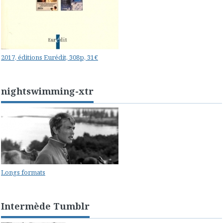
2017, éditions Eurédit, 308p, 31€
nightswimming-xtr
Longs formats
Intermède Tumblr