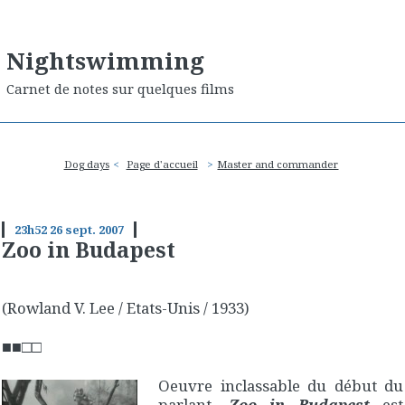
Nightswimming
Carnet de notes sur quelques films
Dog days
Page d'accueil
Master and commander
23h52
26
sept. 2007
Zoo in Budapest
(Rowland V. Lee / Etats-Unis / 1933)
■■□□
Oeuvre inclassable du début du
parlant,
Zoo in Budapest
est