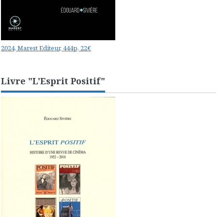
2024, Marest Editeur, 444p, 22€
Livre "L'Esprit Positif"