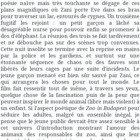
poésie naïve mais très touchante se dégage de ces
plans magnifiques où Zani porte Eve dans ses bras
pour traverser un lac, entourés de cygnes. Un troisième
fugitif les rejoint : un petit garçon a lâché sa
désagréable nurse pour pouvoir enfin se promener à
dos d'éléphant. La réunion des trois se fait tardivement
et ne débouche pas sur des scènes trop convenues.
Cette nuit insolite se termine avec la reprise en mains
par la police et les gardiens, et surtout sur une
étonnante séquence de chaos où des fauves sont
libérés de leurs cages par une suite d'incidents. Le
jeune garçon menacé est bien sûr sauvé par Zani, ce
qui arrangera les choses pour tout le monde. Le
film fait ressentir tout de même, à travers ses yeux,
quelque chose de la fascination puis de la peur que
peuvent inspirer le monde animal (libre mais violent) à
un enfant. Si l'aspect poétique de
Zoo in Budapest
peut
séduire les adultes, malgré un ensemble inégal, je
pense que le jeune public devrait être assez sensible à
cet univers (l'introduction montrant l'amour des
animaux des responsables du zoo, ainsi que leur