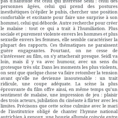
pas d'habitude est celui qui intéresse Seidl : celui des
personnes âgées, celui qui prend des postures
inesthétiques (s'épiler le pubis, chercher une position
confortable et excitante pour faire une surprise à son
homme), celui qui déborde. Autre recherche pour créer
le malaise : tout ce qui a trait à l'humiliation. Plus
sociale et purement violente envers les hommes et plus
sexuelle envers les femmes, elle semble caractériser la
plupart des rapports. Ces thématiques ne paraissent
guère engageantes. Pourtant, on ne cesse de
s'intéresser au film, on s'y attacherait presque. Seidl va
loin, mais il y va avec humour, avec un sens du
grotesque très sûr. Dans les moments les plus violents,
on sent que quelque chose va faire retomber la tension
avant qu'elle ne devienne insoutenable : un trait
ridicule, une coupe adéquate. La scène la plus
éprouvante du film offre ainsi, en même temps qu'un
sentiment de malaise, une impression de jeu : plaisir
des trois acteurs, jubilation du cinéaste à flirter avec les
limites. Précisons que cette scène culmine avec le mari
de l'institutrice obligé de chanter l'hymne national
autrichien à genoux, une bougie allumée coincée entre