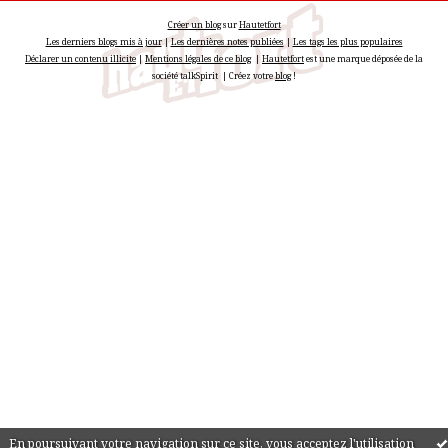
Créer un blog
sur
Hautetfort
Les derniers blogs mis à jour
|
Les dernières notes publiées
|
Les tags les plus populaires
Déclarer un contenu illicite
|
Mentions légales de ce blog
|
Hautetfort
est une marque déposée de la
société talkSpirit | Créez votre
blog
!
En poursuivant votre navigation sur ce site, vous acceptez l'utilisation