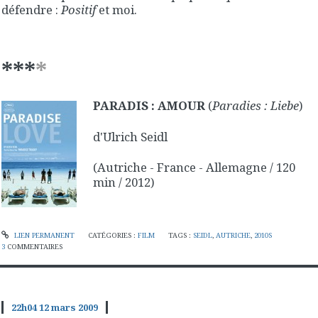
défendre :
Positif
et moi.
***
*
PARADIS : AMOUR
(
Paradies : Liebe
)
d'Ulrich Seidl
(Autriche - France - Allemagne / 120
min / 2012)
LIEN PERMANENT
CATÉGORIES :
FILM
TAGS :
SEIDL
,
AUTRICHE
,
2010S
3
COMMENTAIRES
22h04
12
mars 2009