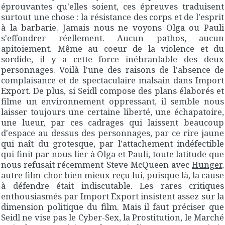
éprouvantes qu'elles soient, ces épreuves traduisent
surtout une chose : la résistance des corps et de l'esprit
à la barbarie. Jamais nous ne voyons Olga ou Pauli
s'effondrer réellement. Aucun pathos, aucun
apitoiement. Même au coeur de la violence et du
sordide, il y a cette force inébranlable des deux
personnages. Voilà l'une des raisons de l'absence de
complaisance et de spectaculaire malsain dans
Import
Export
. De plus, si Seidl compose des plans élaborés et
filme un environnement oppressant, il semble nous
laisser toujours une certaine liberté, une échapatoire,
une lueur, par ces cadrages qui laissent beaucoup
d'espace au dessus des personnages, par ce rire jaune
qui naît du grotesque, par l'attachement indéfectible
qui finit par nous lier à Olga et Pauli, toute latitude que
nous refusait récemment Steve McQueen avec
Hunger
,
autre film-choc bien mieux reçu lui, puisque là, la cause
à défendre était indiscutable. Les rares critiques
enthousiasmés par
Import Export
insistent assez sur la
dimension politique du film. Mais il faut préciser que
Seidl ne vise pas le Cyber-Sex, la Prostitution, le Marché