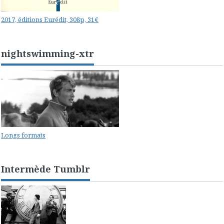
2017, éditions Eurédit, 308p, 31€
nightswimming-xtr
Longs formats
Intermède Tumblr