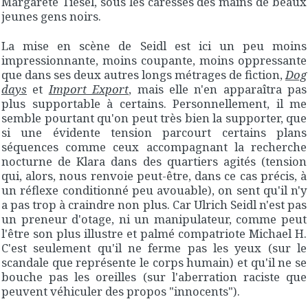
Margarete Tiesel, sous les caresses des mains de beaux
jeunes gens noirs.
La mise en scène de Seidl est ici un peu moins
impressionnante, moins coupante, moins oppressante
que dans ses deux autres longs métrages de fiction,
Dog
days
et
Import Export
, mais elle n'en apparaîtra pas
plus supportable à certains. Personnellement, il me
semble pourtant qu'on peut très bien la supporter, que
si une évidente tension parcourt certains plans
séquences comme ceux accompagnant la recherche
nocturne de Klara dans des quartiers agités (tension
qui, alors, nous renvoie peut-être, dans ce cas précis, à
un réflexe conditionné peu avouable), on sent qu'il n'y
a pas trop à craindre non plus. Car Ulrich Seidl n'est pas
un preneur d'otage, ni un manipulateur, comme peut
l'être son plus illustre et palmé compatriote Michael H.
C'est seulement qu'il ne ferme pas les yeux (sur le
scandale que représente le corps humain) et qu'il ne se
bouche pas les oreilles (sur l'aberration raciste que
peuvent véhiculer des propos "innocents").