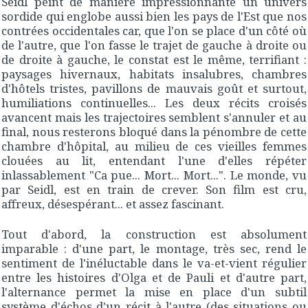
Seidl peint de manière impressionnante un univers
sordide qui englobe aussi bien les pays de l'Est que nos
contrées occidentales car, que l'on se place d'un côté où
de l'autre, que l'on fasse le trajet de gauche à droite ou
de droite à gauche, le constat est le même, terrifiant :
paysages hivernaux, habitats insalubres, chambres
d'hôtels tristes, pavillons de mauvais goût et surtout,
humiliations continuelles... Les deux récits croisés
avancent mais les trajectoires semblent s'annuler et au
final, nous resterons bloqué dans la pénombre de cette
chambre d'hôpital, au milieu de ces vieilles femmes
clouées au lit, entendant l'une d'elles répéter
inlassablement "
Ca pue... Mort... Mort...
". Le monde, vu
par Seidl, est en train de crever. Son film est cru,
affreux, désespérant... et assez fascinant.
Tout d'abord, la construction est absolument
imparable : d'une part, le montage, très sec, rend le
sentiment de l'inéluctable dans le va-et-vient régulier
entre les histoires d'Olga et de Pauli et d'autre part,
l'alternance permet la mise en place d'un subtil
système d'échos d'un récit à l'autre (des situations ou