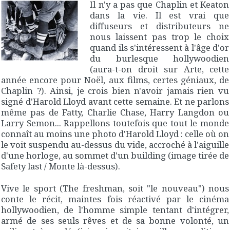
Il n'y a pas que Chaplin et Keaton
dans la vie. Il est vrai que
diffuseurs et distributeurs ne
nous laissent pas trop le choix
quand ils s'intéressent à l'âge d'or
du burlesque hollywoodien
(aura-t-on droit sur Arte, cette
année encore pour Noël, aux films, certes géniaux, de
Chaplin ?). Ainsi, je crois bien n'avoir jamais rien vu
signé d'Harold Lloyd avant cette semaine. Et ne parlons
même pas de Fatty, Charlie Chase, Harry Langdon ou
Larry Semon... Rappellons toutefois que tout le monde
connaît au moins une photo d'Harold Lloyd : celle où on
le voit suspendu au-dessus du vide, accroché à l'aiguille
d'une horloge, au sommet d'un building (image tirée de
Safety last
/
Monte là-dessus
).
Vive le sport
(
The freshman
, soit "le nouveau") nous
conte le récit, maintes fois réactivé par le cinéma
hollywoodien, de l'homme simple tentant d'intégrer,
armé de ses seuls rêves et de sa bonne volonté, un