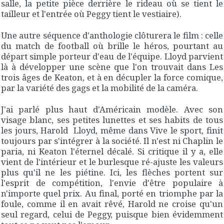
salle, la petite pièce derrière le rideau où se tient le
tailleur et l'entrée où Peggy tient le vestiaire).
Une autre séquence d'anthologie clôturera le film : celle
du match de football où brille le héros, pourtant au
départ simple porteur d'eau de l'équipe. Lloyd parvient
là à développer une scène que l'on trouvait dans
Les
trois âges
de Keaton, et à en décupler la force comique,
par la variété des gags et la mobilité de la caméra.
J'ai parlé plus haut d'Américain modèle. Avec son
visage blanc, ses petites lunettes et ses habits de tous
les jours, Harold Lloyd, même dans
Vive le sport
, finit
toujours par s'intégrer à la société. Il n'est ni Chaplin le
paria, ni Keaton l'éternel décalé. Si critique il y a, elle
vient de l'intérieur et le burlesque ré-ajuste les valeurs
plus qu'il ne les piétine. Ici, les flèches portent sur
l'esprit de compétition, l'envie d'être populaire à
n'importe quel prix. Au final, porté en triomphe par la
foule, comme il en avait rêvé, Harold ne croise qu'un
seul regard, celui de Peggy, puisque bien évidemment