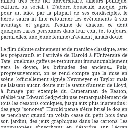
milieu très codé (ici universitaire, ailleurs politique,
culturel ou social...). D'abord bousculé, moqué, pris
pour un idiot par la plupart de ses condisciples, le
héros saura
in fine
retourner les événements à son
avantage et gagner l'estime de chacun, ce dont
quelques rares personnes dans leur coin (et toujours,
parmi elles, une jeune femme) n'avaient jamais douté.
Le film débute calmement et de manière classique, avec
les préparatifs et l'arrivée de Harold à l'Université de
Tate : quelques gaffes se retournant immanquablement
vers le doyen, les brimades des anciens... Puis,
progressivement, on se rend compte que la mise en
scène (officiellement signée Newmeyer et Taylor mais
ne laissant aucun doute sur le statut d'auteur de Lloyd,
à l'image par exemple du
Cameraman
de Keaton,
réalisé par Edward Sedgwick) use remarquablement de
tous les ressorts comiques, jusqu'aux plus inattendus :
des gags "sonores" (Harold pense s'être brisé le dos en
se penchant quand un voisin casse du petit bois dans
son jardin), des jeux graphiques dans les cartons (les
onomatopées s'inscrivant en désordre sur l'écran