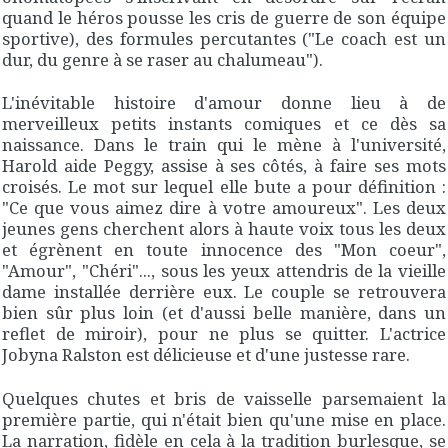
quand le héros pousse les cris de guerre de son équipe
sportive), des formules percutantes ("
Le coach est un
dur, du genre à se raser au chalumeau
").
L'inévitable histoire d'amour donne lieu à de
merveilleux petits instants comiques et ce dès sa
naissance. Dans le train qui le mène à l'université,
Harold aide Peggy, assise à ses côtés, à faire ses mots
croisés. Le mot sur lequel elle bute a pour définition :
"
Ce que vous aimez dire à votre amoureux
". Les deux
jeunes gens cherchent alors à haute voix tous les deux
et égrènent en toute innocence des "
Mon coeur
",
"
Amour
", "
Chéri
"..., sous les yeux attendris de la vieille
dame installée derrière eux. Le couple se retrouvera
bien sûr plus loin (et d'aussi belle manière, dans un
reflet de miroir), pour ne plus se quitter. L'actrice
Jobyna Ralston est délicieuse et d'une justesse rare.
Quelques chutes et bris de vaisselle parsemaient la
première partie, qui n'était bien qu'une mise en place.
La narration, fidèle en cela à la tradition burlesque, se