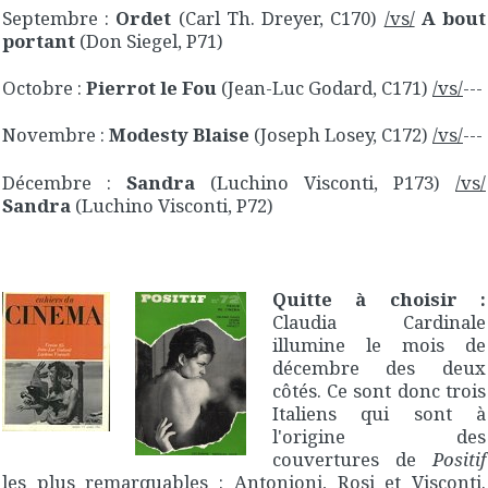
Septembre :
Ordet
(Carl Th. Dreyer, C170)
/vs/
A bout
portant
(Don Siegel, P71)
Octobre :
Pierrot le Fou
(Jean-Luc Godard, C171)
/vs/
---
Novembre :
Modesty Blaise
(Joseph Losey, C172)
/vs/
---
Décembre :
Sandra
(Luchino Visconti, P173)
/vs/
Sandra
(Luchino Visconti, P72)
Quitte à choisir :
Claudia Cardinale
illumine le mois de
décembre des deux
côtés. Ce sont donc trois
Italiens qui sont à
l'origine des
couvertures de
Positif
les plus remarquables : Antonioni, Rosi et Visconti.