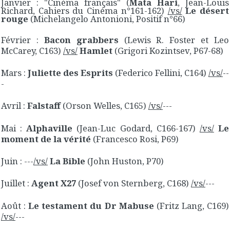
Janvier : "Cinéma français" (
Mata Hari
, Jean-Louis
Richard, Cahiers du Cinéma n°161-162)
/vs/
Le désert
rouge
(Michelangelo Antonioni, Positif n°66)
Février :
Bacon grabbers
(Lewis R. Foster et Leo
McCarey, C163)
/vs/
Hamlet
(Grigori Kozintsev, P67-68)
Mars :
Juliette des Esprits
(Federico Fellini, C164)
/vs/
--
-
Avril :
Falstaff
(Orson Welles, C165)
/vs/
---
Mai :
Alphaville
(Jean-Luc Godard, C166-167)
/vs/
Le
moment de la vérité
(Francesco Rosi, P69)
Juin : ---
/vs/
La Bible
(John Huston, P70)
Juillet :
Agent X27
(Josef von Sternberg, C168)
/vs/
---
Août :
Le testament du Dr Mabuse
(Fritz Lang, C169)
/vs/
---