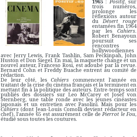
1965
:
Positif
, sur
trois numéros,
prolonge les
réflexions autour
du
Désert rouge
entamées fin 1964
par les
Cahiers
.
Robert Benayoun
poursuit ses
rencontres
hollywoodiennes
avec Jerry Lewis, Frank Tashlin, Sam Peckinpah, John
Huston et Don Siegel. En mai, la maquette change et un
nouvel auteur, Franceso Rosi, est adoubé par la revue.
Bernard Cohn et Freddy Buache entrent au comité de
rédaction.
De leur côté, les
Cahiers
commencent l'année en
traitant de la crise du cinéma français et la terminent en
mettant fin à la politique des auteurs. Entre-temps sont
publiés des dossiers sur Leo McCarey et Josef von
Sternberg, une table ronde avec les jeunes cinéastes
japonais et un entretien avec Pasolini. Mais pour les
Cahiers
(dont Jean-Louis Comolli devient rédacteur en
chef), l'année 65 est assurément celle de
Pierrot le Fou
,
étudié sous toutes les coutures.