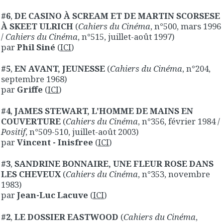
#6
,
DE CASINO À SCREAM ET DE MARTIN SCORSESE
À SKEET ULRICH
(
Cahiers du Cinéma
, n°500, mars 1996
/
Cahiers du Cinéma
, n°515, juillet-août 1997)
par
Phil Siné
(
ICI
)
#5
,
EN AVANT, JEUNESSE
(
Cahiers du Cinéma
, n°204,
septembre 1968)
par
Griffe
(
ICI
)
#4
,
JAMES STEWART, L'HOMME DE MAINS EN
COUVERTURE
(
Cahiers du Cinéma
, n°356, février 1984 /
Positif
, n°509-510, juillet-août 2003)
par
Vincent - Inisfree
(
ICI
)
#3
,
SANDRINE BONNAIRE, UNE FLEUR ROSE DANS
LES CHEVEUX
(
Cahiers du Cinéma
, n°353, novembre
1983)
par
Jean-Luc Lacuve
(
ICI
)
#2
,
LE DOSSIER EASTWOOD
(
Cahiers du Cinéma
,