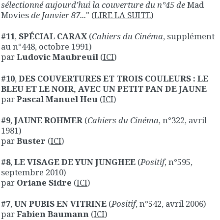
sélectionné aujourd’hui la couverture du n°45 de
Mad
Movies
de Janvier 87...
" (
LIRE LA SUITE
)
#11
,
SPÉCIAL CARAX
(
Cahiers du Cinéma
, supplément
au n°448, octobre 1991)
par
Ludovic Maubreuil
(
ICI
)
#10
,
DES COUVERTURES ET TROIS COULEURS : LE
BLEU ET LE NOIR, AVEC UN PETIT PAN DE JAUNE
par
Pascal Manuel Heu
(
ICI
)
#9
,
JAUNE ROHMER
(
Cahiers du Cinéma
, n°322, avril
1981)
par
Buster
(
ICI
)
#8
,
LE VISAGE DE YUN JUNGHEE
(
Positif
, n°595,
septembre 2010)
par
Oriane Sidre
(
ICI
)
#7
,
UN PUBIS EN VITRINE
(
Positif
, n°542, avril 2006)
par
Fabien Baumann
(
ICI
)