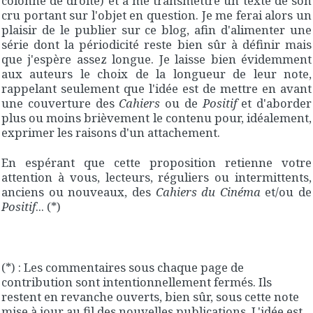
colonne de droite) et à me transmettre un texte de son
cru portant sur l'objet en question. Je me ferai alors un
plaisir de le publier sur ce blog, afin d'alimenter une
série dont la périodicité reste bien sûr à définir mais
que j'espère assez longue. Je laisse bien évidemment
aux auteurs le choix de la longueur de leur note,
rappelant seulement que l'idée est de mettre en avant
une couverture des
Cahiers
ou de
Positif
et d'aborder
plus ou moins brièvement le contenu pour, idéalement,
exprimer les raisons d'un attachement.
En espérant que cette proposition retienne votre
attention à vous, lecteurs, réguliers ou intermittents,
anciens ou nouveaux, des
Cahiers du Cinéma
et/ou de
Positif
... (*)
(*) : Les commentaires sous chaque page de
contribution sont intentionnellement fermés. Ils
restent en revanche ouverts, bien sûr, sous cette note
mise à jour au fil des nouvelles publications. L'idée est