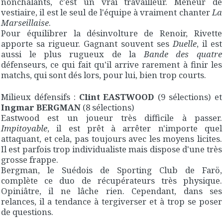
nonchalants, c'est un vrai travailleur. Meneur de
vestiaire, il est le seul de l'équipe à vraiment chanter
La
Marseillaise
.
Pour équilibrer la désinvolture de Renoir, Rivette
apporte sa rigueur. Gagnant souvent ses
Duelle
, il est
aussi le plus rugueux de la
Bande des quatre
défenseurs, ce qui fait qu'il arrive rarement à finir les
matchs, qui sont dés lors, pour lui, bien trop courts.
Milieux défensifs :
Clint EASTWOOD
(9 sélections) et
Ingmar BERGMAN
(8 sélections)
Eastwood est un joueur très difficile à passer.
Impitoyable
, il est prêt à arrêter n'importe quel
attaquant, et cela, pas toujours avec les moyens licites.
Il est parfois trop individualiste mais dispose d'une très
grosse frappe.
Bergman, le Suédois de Sporting Club de Farö,
complète ce duo de récupérateurs très physique.
Opiniâtre, il ne lâche rien. Cependant, dans ses
relances, il a tendance à tergiverser et à trop se poser
de questions.