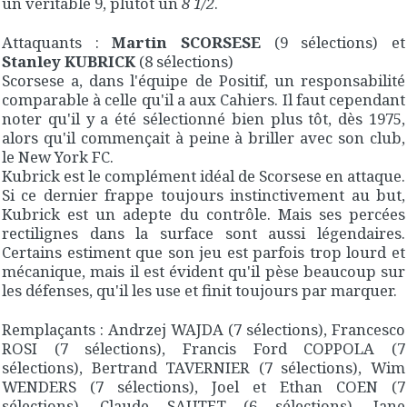
un véritable 9, plutôt un
8 1/2
.
Attaquants :
Martin SCORSESE
(9 sélections) et
Stanley KUBRICK
(8 sélections)
Scorsese a, dans l'équipe de Positif, un responsabilité
comparable à celle qu'il a aux Cahiers. Il faut cependant
noter qu'il y a été sélectionné bien plus tôt, dès 1975,
alors qu'il commençait à peine à briller avec son club,
le New York FC.
Kubrick est le complément idéal de Scorsese en attaque.
Si ce dernier frappe toujours instinctivement au but,
Kubrick est un adepte du contrôle. Mais ses percées
rectilignes dans la surface sont aussi légendaires.
Certains estiment que son jeu est parfois trop lourd et
mécanique, mais il est évident qu'il pèse beaucoup sur
les défenses, qu'il les use et finit toujours par marquer.
Remplaçants : Andrzej WAJDA (7 sélections), Francesco
ROSI (7 sélections), Francis Ford COPPOLA (7
sélections), Bertrand TAVERNIER (7 sélections), Wim
WENDERS (7 sélections), Joel et Ethan COEN (7
sélections), Claude SAUTET (6 sélections), Jane