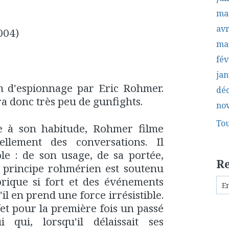
ma
avr
004)
ma
fév
jan
m d'espionnage par Eric Rohmer.
dé
ra donc très peu de gunfights.
no
Tou
 à son habitude, Rohmer filme
iellement des conversations. Il
ole : de son usage, de sa portée,
R
e principe rohmérien est soutenu
orique si fort et des événements
'il en prend une force irrésistible.
et pour la première fois un passé
i qui, lorsqu'il délaissait ses