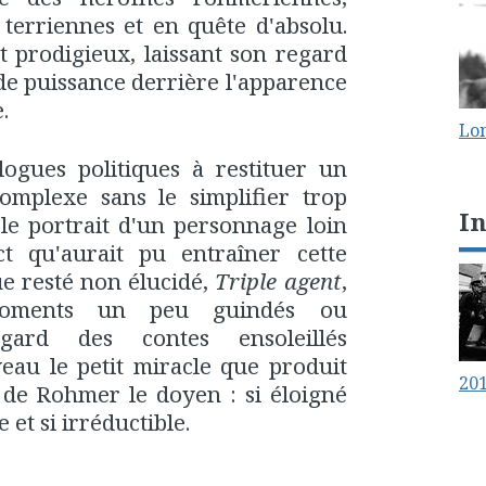
s terriennes et en quête d'absolu.
t prodigieux, laissant son regard
 de puissance derrière l'apparence
.
Lo
logues politiques à restituer un
mplexe sans le simplifier trop
I
 le portrait d'un personnage loin
t qu'aurait pu entraîner cette
ue resté non élucidé,
Triple agent
,
moments un peu guindés ou
gard des contes ensoleillés
eau le petit miracle que produit
20
 de Rohmer le doyen : si éloigné
 et si irréductible.