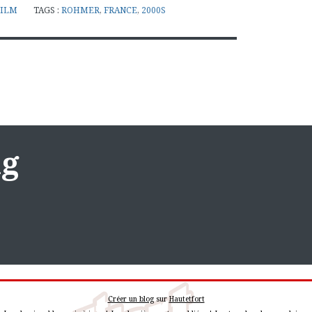
FILM
TAGS :
ROHMER
,
FRANCE
,
2000S
ng
Créer un blog
sur
Hautetfort