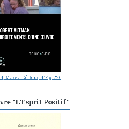
4, Marest Editeur, 444p, 22€
vre "L'Esprit Positif"