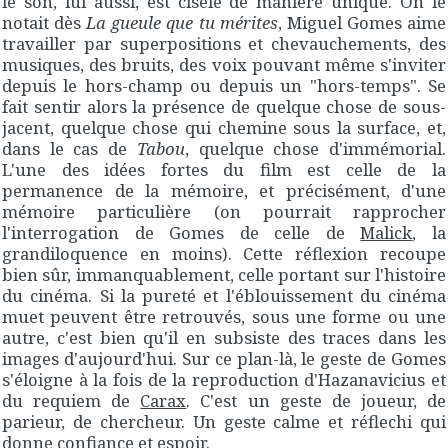
le son, lui aussi, est ciselé de manière unique. On le
notait dès
La gueule que tu mérites
, Miguel Gomes aime
travailler par superpositions et chevauchements, des
musiques, des bruits, des voix pouvant même s'inviter
depuis le hors-champ ou depuis un "hors-temps". Se
fait sentir alors la présence de quelque chose de sous-
jacent, quelque chose qui chemine sous la surface, et,
dans le cas de
Tabou
, quelque chose d'immémorial.
L'une des idées fortes du film est celle de la
permanence de la mémoire, et précisément, d'une
mémoire particulière (on pourrait rapprocher
l'interrogation de Gomes de celle de
Malick
, la
grandiloquence en moins). Cette réflexion recoupe
bien sûr, immanquablement, celle portant sur l'histoire
du cinéma. Si la pureté et l'éblouissement du cinéma
muet peuvent être retrouvés, sous une forme ou une
autre, c'est bien qu'il en subsiste des traces dans les
images d'aujourd'hui. Sur ce plan-là, le geste de Gomes
s'éloigne à la fois de la reproduction d'Hazanavicius et
du requiem de
Carax
. C'est un geste de joueur, de
parieur, de chercheur. Un geste calme et réflechi qui
donne confiance et espoir.