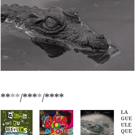
**
**
/
***
*
/
****
LA
GUE
ULE
QUE