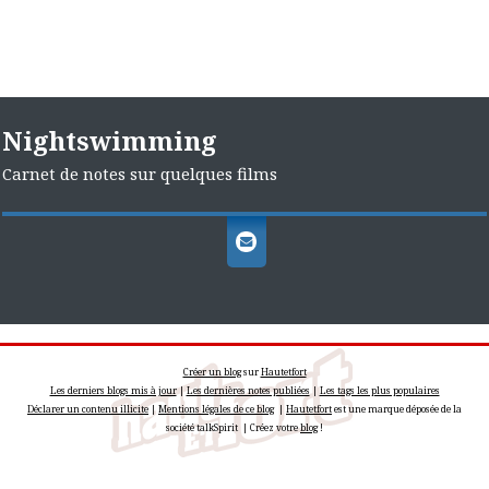
Nightswimming
Carnet de notes sur quelques films
Créer un blog
sur
Hautetfort
Les derniers blogs mis à jour
|
Les dernières notes publiées
|
Les tags les plus populaires
Déclarer un contenu illicite
|
Mentions légales de ce blog
|
Hautetfort
est une marque déposée de la
société talkSpirit | Créez votre
blog
!