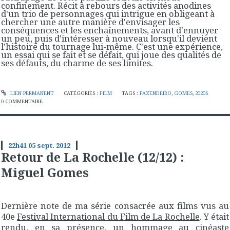
confinement. Récit à rebours des activités anodines
d'un trio de personnages qui intrigue en obligeant à
chercher une autre manière d'envisager les
conséquences et les enchaînements, avant d'ennuyer
un peu, puis d'intéresser à nouveau lorsqu'il devient
l'histoire du tournage lui-même. C'est une expérience,
un essai qui se fait et se défait, qui joue des qualités de
ses défauts, du charme de ses limites.
LIEN PERMANENT
CATÉGORIES :
FILM
TAGS :
FAZENDEIRO
,
GOMES
,
2020S
0
COMMENTAIRE
22h41
05
sept. 2012
Retour de La Rochelle (12/12) :
Miguel Gomes
Dernière note de ma série consacrée aux films vus au
40e
Festival International du Film de La Rochelle
. Y était
rendu, en sa présence, un hommage au cinéaste