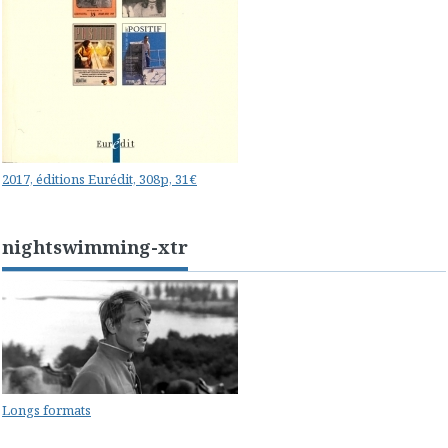
2017, éditions Eurédit, 308p, 31€
nightswimming-xtr
Longs formats