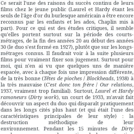
Ce serait l'une des raisons du succès continu de leurs
films chez le jeune public (Laurel et Hardy étant les
seuls de l'âge d'or du burlesque américain a être encore
reconnus par les enfants et les ados, Chaplin mis à
part). Pour ce qui est des études critiques, il semble
qu'elles portent surtout sur la période des courts-
métrages, de la fin des années 20 au début des années
30 (le duo s'est formé en 1927), plutôt que sur les longs-
métrages connus. Il faudrait voir à la suite plusieurs
films pour vraiment fixer son jugement. Surtout pour
moi, qui n'en ai vu que quelques uns de manière
espacée, avec à chaque fois une impression différente,
de la très bonne (
Têtes de pioches
/
Blockheads
, 1938) à
la très mauvaise (
C'est donc ton frère
/
Our relations
,
1937, vraiment trop familial). Surtout,
Laurel et Hardy
ramoneurs
(
Dirty work
), un court de 1933, m'avait fait
découvrir un aspect du duo qui disparaît pratiquement
dans les longs cités plus haut (et qui était l'une des
caractéristiques principales de leur style) : la
destruction méthodique de leur
environnement. Pendant les 15 minutes de
Dirty