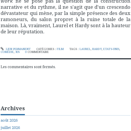
work
ne se pose pas la question de la construction
narrative et du rythme, il ne s'agit que d'un crescendo
dévastateur qui mène, par la simple présence des deux
ramoneurs, du salon propret à la ruine totale de la
maison. Là, vraiment, Laurel et Hardy sont à la hauteur
de leur réputation.
LIEN PERMANENT
CATÉGORIES :
FILM
TAGS :
LAUREL
,
HARDY
,
ETATS-UNIS
,
COMÉDIE
,
30S
0
COMMENTAIRE
Les commentaires sont fermés.
Archives
août 2026
juillet 2026