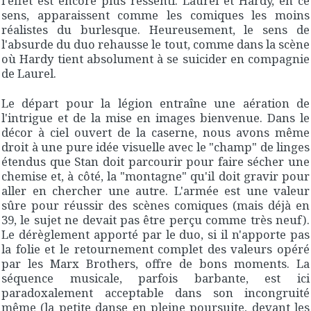
l'effet est encore plus ressenti. Laurel et Hardy, en ce
sens, apparaissent comme les comiques les moins
réalistes du burlesque. Heureusement, le sens de
l'absurde du duo rehausse le tout, comme dans la scène
où Hardy tient absolument à se suicider en compagnie
de Laurel.
Le départ pour la légion entraîne une aération de
l'intrigue et de la mise en images bienvenue. Dans le
décor à ciel ouvert de la caserne, nous avons même
droit à une pure idée visuelle avec le "champ" de linges
étendus que Stan doit parcourir pour faire sécher une
chemise et, à côté, la "montagne" qu'il doit gravir pour
aller en chercher une autre. L'armée est une valeur
sûre pour réussir des scènes comiques (mais déjà en
39, le sujet ne devait pas être perçu comme très neuf).
Le dérèglement apporté par le duo, si il n'apporte pas
la folie et le retournement complet des valeurs opéré
par les Marx Brothers, offre de bons moments. La
séquence musicale, parfois barbante, est ici
paradoxalement acceptable dans son incongruité
même (la petite danse en pleine poursuite, devant les