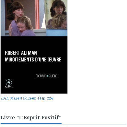
2024, Marest Editeur, 444p, 22€
Livre "L'Esprit Positif"