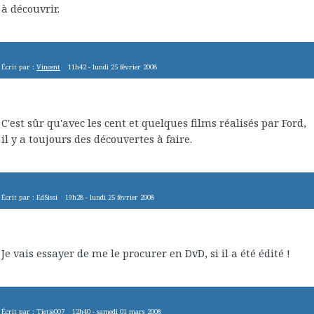
à découvrir.
Écrit par :
Vincent
11h42
-
lundi 25
février 2008
C'est sûr qu'avec les cent et quelques films réalisés par Ford,
il y a toujours des découvertes à faire.
Écrit par :
EdSissi
19h28
-
lundi 25
février 2008
Je vais essayer de me le procurer en DvD, si il a été édité !
Écrit par :
Tietie007
12h40
-
samedi 01
mars 2008