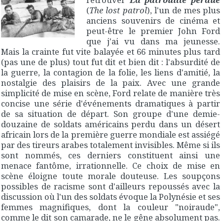
(
The lost patrol
), l'un de mes plus
anciens souvenirs de cinéma et
peut-être le premier John Ford
que j'ai vu dans ma jeunesse.
Mais la crainte fut vite balayée et 66 minutes plus tard
(pas une de plus) tout fut dit et bien dit : l'absurdité de
la guerre, la contagion de la folie, les liens d'amitié, la
nostalgie des plaisirs de la paix. Avec une grande
simplicité de mise en scène, Ford relate de manière très
concise une série d'événements dramatiques à partir
de sa situation de départ. Son groupe d'une demie-
douzaine de soldats américains perdu dans un désert
africain lors de la première guerre mondiale est assiégé
par des tireurs arabes totalement invisibles. Même si ils
sont nommés, ces derniers constituent ainsi une
menace fantôme, irrationnelle. Ce choix de mise en
scène éloigne toute morale douteuse. Les soupçons
possibles de racisme sont d'ailleurs repoussés avec la
discussion où l'un des soldats évoque la Polynésie et ses
femmes magnifiques, dont la couleur "noiraude",
comme le dit son camarade, ne le gêne absolument pas.