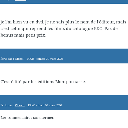
Je l'ai bien vu en dvd. Je ne sais plus le nom de l'éditeur, mais
c'est celui qui reprend les films du catalogue RKO. Pas de
bonus mais petit prix.
Écrit par :
EdSissi
14h28
-
samedi 01
mars 2008
C'est édité par les éditions Montparnasse.
Écrit par :
Vincent
15h40
-
lundi 03
mars 2008
Les commentaires sont fermés.