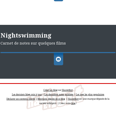
Nightswimming
Carnet de notes sur quelques films
Créer un blog
sur
Hautetfort
Les derniers blogs mis à jour
|
Les dernières notes publiées
|
Les tags les plus populaires
Déclarer un contenu illicite
|
Mentions légales de ce blog
|
Hautetfort
est une marque déposée de la
société talkSpirit | Créez votre
blog
!