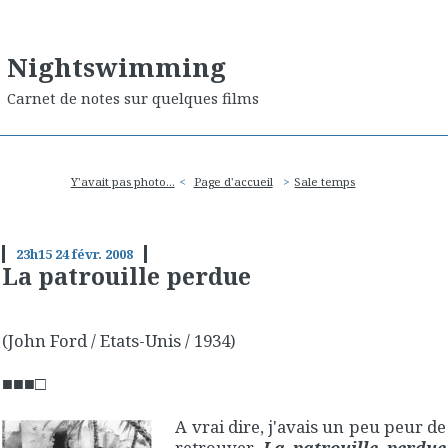
Nightswimming
Carnet de notes sur quelques films
Y'avait pas photo...
Page d'accueil
Sale temps
23h15
24
févr. 2008
La patrouille perdue
(John Ford / Etats-Unis / 1934)
■■■□
A vrai dire, j'avais un peu peur de
retrouver
La patrouille perdue