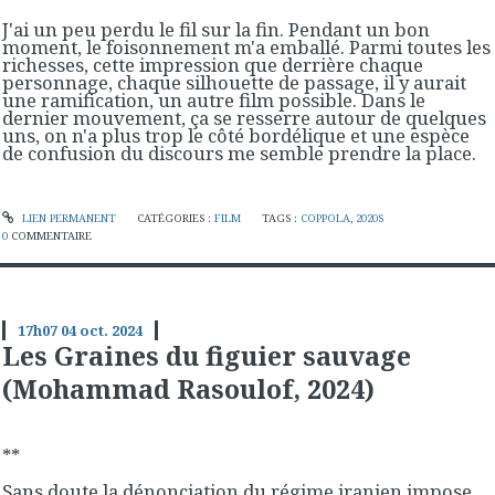
J'ai un peu perdu le fil sur la fin. Pendant un bon
moment, le foisonnement m'a emballé. Parmi toutes les
richesses, cette impression que derrière chaque
personnage, chaque silhouette de passage, il y aurait
une ramification, un autre film possible. Dans le
dernier mouvement, ça se resserre autour de quelques
uns, on n'a plus trop le côté bordélique et une espèce
de confusion du discours me semble prendre la place.
LIEN PERMANENT
CATÉGORIES :
FILM
TAGS :
COPPOLA
,
2020S
0
COMMENTAIRE
17h07
04
oct. 2024
Les Graines du figuier sauvage
(Mohammad Rasoulof, 2024)
**
Sans doute la dénonciation du régime iranien impose