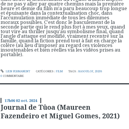
de ne pas y aller par quatre chemins mais la première
heure et demie du film m'a paru beaucoup trop longue
et épuisante dans la contextualisation choc, dans
l'accumulation immédiate de tous les dilemmes
moraux possibles. C'est donc le basculement de la
seconde partie qui le rend plus fort à mes yeux, quand
tout vire au thriller jusqu'au symbolisme final, quand
l'angle d'attaque est modifié, vraiment recentré sur la
famille, quand la fiction prend tout à fait en charge la
colère (au lieu d'imposer au regard ces violences
insoutenables et bien réelles via les vidéos prises au
portable).
LIEN PERMANENT
CATÉGORIES :
FILM
TAGS :
RASOULOF
,
2020S
0
COMMENTAIRE
17h06
02
oct. 2024
Journal de Tûoa (Maureen
Fazendeiro et Miguel Gomes, 2021)