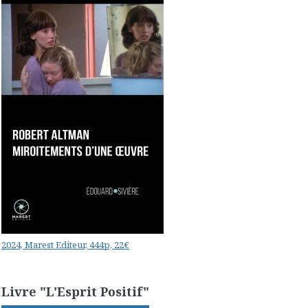
2024, Marest Editeur, 444p, 22€
Livre "L'Esprit Positif"