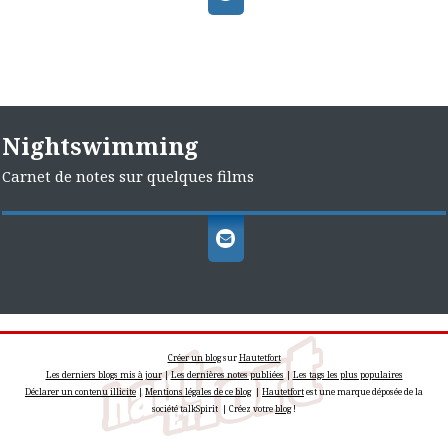
Nightswimming
Carnet de notes sur quelques films
Créer un blog
sur
Hautetfort
Les derniers blogs mis à jour
|
Les dernières notes publiées
|
Les tags les plus populaires
Déclarer un contenu illicite
|
Mentions légales de ce blog
|
Hautetfort
est une marque déposée de la
société talkSpirit | Créez votre
blog
!