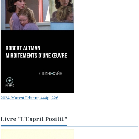
2024, Marest Editeur, 444p, 22€
Livre "L'Esprit Positif"