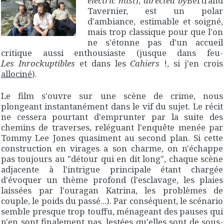
electric mist
),
directed by
Bertrand
Tavernier, est un polar
d'ambiance, estimable et soigné,
mais trop classique pour que l'on
ne s'étonne pas d'un accueil
critique aussi enthousiaste (jusque dans feu-
Les Inrockuptibles
et dans les
Cahiers
!, si j'en crois
allociné
).
Le film s'ouvre sur une scène de crime, nous
plongeant instantanément dans le vif du sujet. Le récit
ne cessera pourtant d'emprunter par la suite des
chemins de traverses, reléguant l'enquête menée par
Tommy Lee Jones quasiment au second plan. Si cette
construction en virages a son charme, on n'échappe
pas toujours au "détour qui en dit long", chaque scène
adjacente à l'intrigue principale étant chargée
d'évoquer un thème profond (l'esclavage, les plaies
laissées par l'ouragan Katrina, les problèmes de
couple, le poids du passé...). Par conséquent, le scénario
semble presque trop touffu, ménageant des pauses qui
n'en sont finalement pas, lestées qu'elles sont de sous-