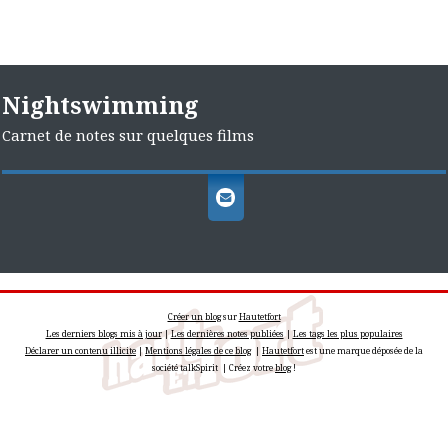
Nightswimming
Carnet de notes sur quelques films
Créer un blog
sur
Hautetfort
Les derniers blogs mis à jour
|
Les dernières notes publiées
|
Les tags les plus populaires
Déclarer un contenu illicite
|
Mentions légales de ce blog
|
Hautetfort
est une marque déposée de la
société talkSpirit | Créez votre
blog
!