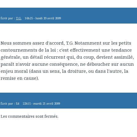
Écrit par :
T.G.
16h25
-
lundi 20
avril 2009
Nous sommes assez d'accord, T.G. Notamment sur les petits
contournements de la loi : c'est effectivement une tendance
générale, un détail récurrent qui, du coup, devient assimilé,
paraît n'avoir aucune conséquence, ne déboucher sur aucun
enjeu moral (dans un sens, la droiture, ou dans l'autre, la
remise en cause).
Écrit par :
Ed
22h15
-
mardi 21
avril 2009
Les commentaires sont fermés.