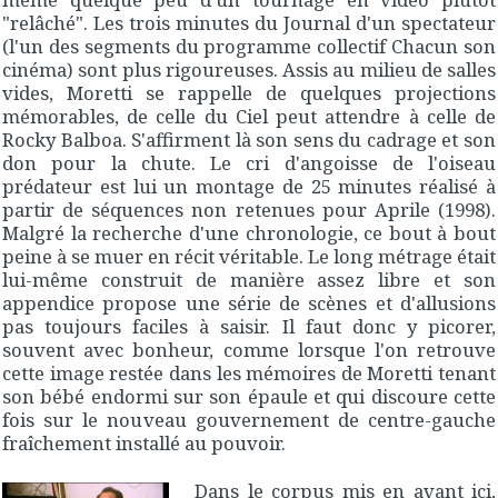
"relâché". Les trois minutes du
Journal d'un spectateur
(l'un des segments du programme collectif
Chacun son
cinéma
) sont plus rigoureuses. Assis au milieu de salles
vides, Moretti se rappelle de quelques projections
mémorables, de celle du
Ciel peut attendre
à celle de
Rocky Balboa
. S'affirment là son sens du cadrage et son
don pour la chute.
Le cri d'angoisse de l'oiseau
prédateur
est lui un montage de 25 minutes réalisé à
partir de séquences non retenues pour
Aprile
(1998).
Malgré la recherche d'une chronologie, ce bout à bout
peine à se muer en récit véritable. Le long métrage était
lui-même construit de manière assez libre et son
appendice propose une série de scènes et d'allusions
pas toujours faciles à saisir. Il faut donc y picorer,
souvent avec bonheur, comme lorsque l'on retrouve
cette image restée dans les mémoires de Moretti tenant
son bébé endormi sur son épaule et qui discoure cette
fois sur le nouveau gouvernement de centre-gauche
fraîchement installé au pouvoir.
Dans le corpus mis en avant ici,