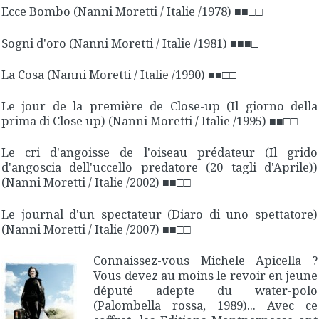
Ecce Bombo
(Nanni Moretti / Italie /1978)
■
■
□□
Sogni d'oro
(Nanni Moretti / Italie /1981)
■
■
■
□
La Cosa
(Nanni Moretti / Italie /1990)
■
■
□□
Le jour de la première de Close-up
(
Il giorno della
prima di Close up
) (Nanni Moretti / Italie /1995)
■
■
□□
Le cri d'angoisse de l'oiseau prédateur
(
Il grido
d'angoscia dell'uccello predatore (20 tagli d'Aprile)
)
(Nanni Moretti / Italie /2002)
■
■
□□
Le journal d'un spectateur
(
Diaro di uno spettatore
)
(Nanni Moretti / Italie /2007)
■
■
□□
Connaissez-vous Michele Apicella ?
Vous devez au moins le revoir en jeune
député adepte du water-polo
(
Palombella rossa
, 1989)... Avec ce