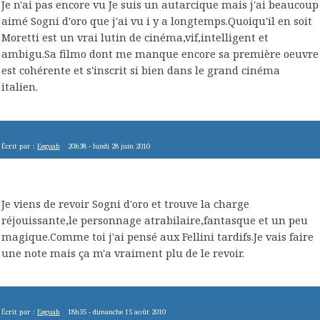
Je n'ai pas encore vu Je suis un autarcique mais j'ai beaucoup
aimé Sogni d'oro que j'ai vu i y a longtemps.Quoiqu'il en soit
Moretti est un vrai lutin de cinéma,vif,intelligent et
ambigu.Sa filmo dont me manque encore sa première oeuvre
est cohérente et s'inscrit si bien dans le grand cinéma
italien.
Écrit par :
Eeguab
20h38
-
lundi 28
juin 2010
Je viens de revoir Sogni d'oro et trouve la charge
réjouissante,le personnage atrabilaire,fantasque et un peu
magique.Comme toi j'ai pensé aux Fellini tardifs.Je vais faire
une note mais ça m'a vraiment plu de le revoir.
Écrit par :
Eeguab
18h35
-
dimanche 15
août 2010