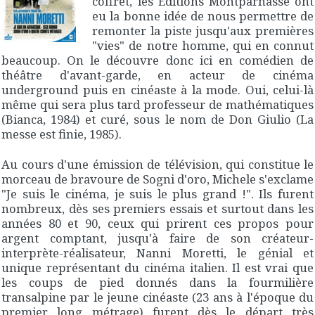
coffret, les Editions Montparnasse ont
eu la bonne idée de nous permettre de
remonter la piste jusqu'aux premières
"vies" de notre homme, qui en connut
beaucoup. On le découvre donc ici en comédien de
théâtre d'avant-garde, en acteur de cinéma
underground puis en cinéaste à la mode. Oui, celui-là
même qui sera plus tard professeur de mathématiques
(
Bianca
, 1984) et curé, sous le nom de Don Giulio (
La
messe est finie
, 1985).
Au cours d'une émission de télévision, qui constitue le
morceau de bravoure de
Sogni d'oro
, Michele s'exclame
"
Je suis le cinéma, je suis le plus grand !
". Ils furent
nombreux, dès ses premiers essais et surtout dans les
années 80 et 90, ceux qui prirent ces propos pour
argent comptant, jusqu'à faire de son créateur-
interprète-réalisateur, Nanni Moretti, le génial et
unique représentant du cinéma italien. Il est vrai que
les coups de pied donnés dans la fourmilière
transalpine par le jeune cinéaste (23 ans à l'époque du
premier long métrage) furent dès le départ très