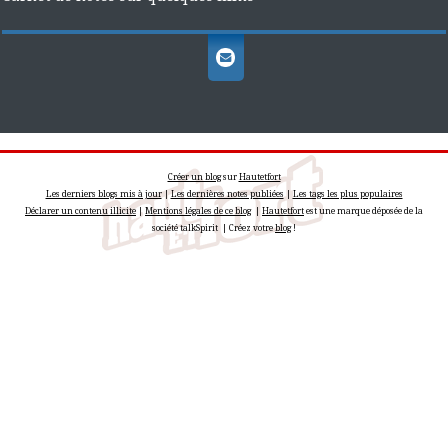
Créer un blog
sur
Hautetfort
Les derniers blogs mis à jour
|
Les dernières notes publiées
|
Les tags les plus populaires
Déclarer un contenu illicite
|
Mentions légales de ce blog
|
Hautetfort
est une marque déposée de la
société talkSpirit | Créez votre
blog
!