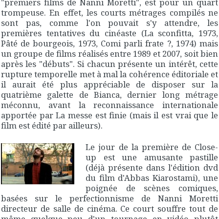
"premiers films de Nanni Moretti", est pour un quart
trompeuse. En effet, les courts métrages compilés ne
sont pas, comme l'on pouvait s'y attendre, les
premières tentatives du cinéaste (
La sconfitta
, 1973,
Pâté de bourgeois
, 1973,
Comi parli frate ?
, 1974) mais
un groupe de films réalisés entre 1989 et 2007, soit bien
après les "débuts". Si chacun présente un intérêt, cette
rupture temporelle met à mal la cohérence éditoriale et
il aurait été plus appréciable de disposer sur la
quatrième galette de
Bianca
, dernier long métrage
méconnu, avant la reconnaissance internationale
apportée par
La messe est finie
(mais il est vrai que le
film est édité par ailleurs).
Le jour de la première de Close-
up
est une amusante pastille
(déjà présente dans l'édition dvd
du film d'Abbas Kiarostami), une
poignée de scènes comiques,
basées sur le perfectionnisme de Nanni Moretti
directeur de salle de cinéma. Ce court souffre tout de
même quelque peu d'un tournage en vidéo plutôt