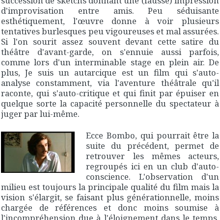
succession de sketchs donnant une (fausse) impression
d'improvisation entre amis. Peu séduisante
esthétiquement, l'œuvre donne à voir plusieurs
tentatives burlesques peu vigoureuses et mal assurées.
Si l'on sourit assez souvent devant cette satire du
théâtre d'avant-garde, on s'ennuie aussi parfois,
comme lors d'un interminable stage en plein air. De
plus,
Je suis un autarcique
est un film qui s'auto-
analyse constamment, via l'aventure théâtrale qu'il
raconte, qui s'auto-critique et qui finit par épuiser en
quelque sorte la capacité personnelle du spectateur à
juger par lui-même.
Ecce Bombo
, qui pourrait être la
suite du précédent, permet de
retrouver les mêmes acteurs,
regroupés ici en un club d'auto-
conscience. L'observation d'un
milieu est toujours la principale qualité du film mais la
vision s'élargit, se faisant plus générationnelle, moins
chargée de références et donc moins soumise à
l'incompréhension due à l'éloignement dans le temps.