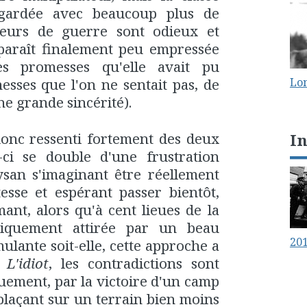
egardée avec beaucoup plus de
iteurs de guerre sont odieux et
paraît finalement peu empressée
es promesses qu'elle avait pu
sses que l'on ne sentait pas, de
Lo
ne grande sincérité).
donc ressenti fortement des deux
I
i-ci se double d'une frustration
aysan s'imaginant être réellement
esse et espérant passer bientôt,
ant, alors qu'à cent lieues de la
ogiquement attirée par un beau
20
imulante soit-elle, cette approche a
s
L'idiot
, les contradictions sont
uement, par la victoire d'un camp
 plaçant sur un terrain bien moins