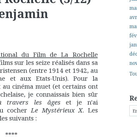
ma
 Benjamin
avr
ma
fév
jan
national du Film de La Rochelle
dé
ilms sur les seize réalisés dans sa
no
ristensen (entre 1914 et 1942, au
Tou
e et aux Etats-Unis). Pour la
t au cinéma muet (et certains ont
ochelaise, je connaissais bien sûr
R
à travers les âges
et je n'ai
pu cocher
Le Mystérieux X
. Les
les suivants :
****