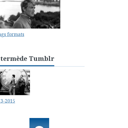
ngs formats
ntermède Tumblr
13-2015