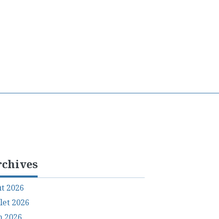
rchives
t 2026
llet 2026
n 2026