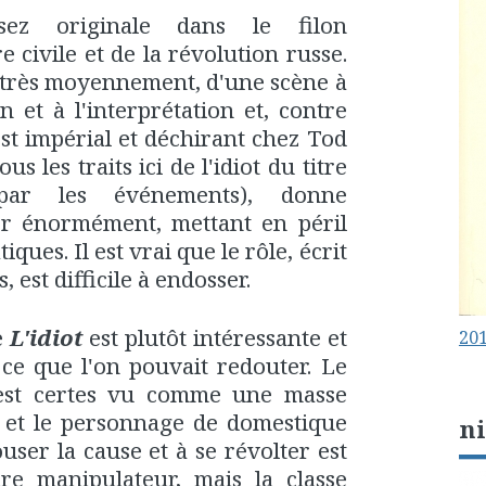
ez originale dans le filon
 civile et de la révolution russe.
 très moyennement, d'une scène à
on et à l'interprétation et, contre
 est impérial et déchirant chez Tod
 les traits ici de l'idiot du titre
par les événements), donne
ter énormément, mettant en péril
es. Il est vrai que le rôle, écrit
est difficile à endosser.
e
L'idiot
est plutôt intéressante et
201
e que l'on pouvait redouter. Le
 est certes vu comme une masse
le et le personnage de domestique
n
user la cause et à se révolter est
e manipulateur, mais la classe