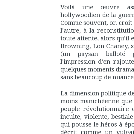
Voilà une œuvre ass
hollywoodien de la guerre
Comme souvent, on croit
l'autre, à la reconstituti
toute attente, alors qu'il
Browning, Lon Chaney, sous
(un paysan balloté 
l'impression d'en rajou
quelques moments dramatiqu
sans beaucoup de nuances, 
La dimension politique d
moins manichéenne que c
peuple révolutionnaire
inculte, violente, bestia
qui pousse le héros à épo
décrit comme un vulgair