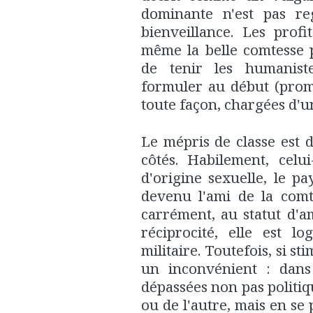
dominante n'est pas r
bienveillance. Les prof
même la belle comtesse 
de tenir les humanist
formuler au début (prome
toute façon, chargées d'u
Le mépris de classe est 
côtés. Habilement, celu
d'origine sexuelle, le p
devenu l'ami de la comt
carrément, au statut d'am
réciprocité, elle est l
militaire. Toutefois, si st
un inconvénient : dan
dépassées non pas politiq
ou de l'autre, mais en se