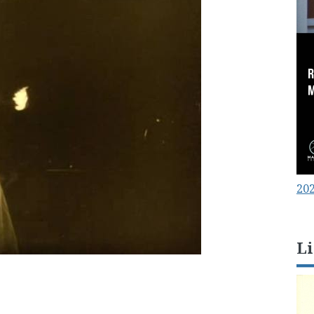
202
Li