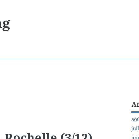
ng
A
aoû
jui
 Rochelle (3/12)
jui