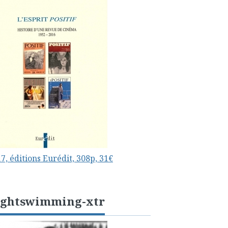
7, éditions Eurédit, 308p, 31€
ightswimming-xtr