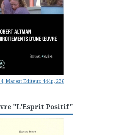
4, Marest Editeur, 444p, 22€
vre "L'Esprit Positif"