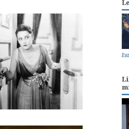
L
Par
Li
m