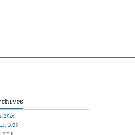
rchives
t 2026
llet 2026
n 2026