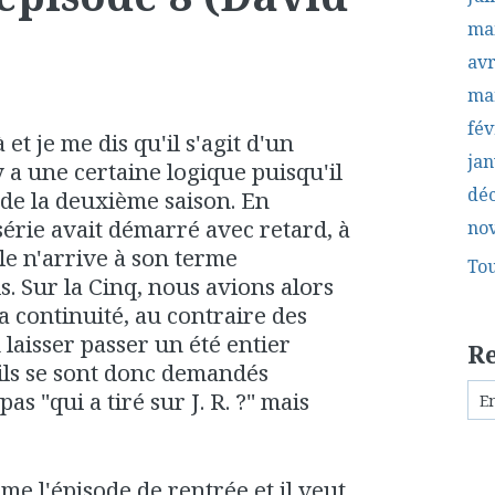
ma
avr
ma
fév
 et je me dis qu'il s'agit d'un
jan
 y a une certaine logique puisqu'il
dé
 de la deuxième saison. En
 série avait démarré avec retard, à
no
le n'arrive à son terme
Tou
s. Sur la Cinq, nous avions alors
a continuité, au contraire des
laisser passer un été entier
R
: ils se sont donc demandés
s "qui a tiré sur J. R. ?" mais
me l'épisode de rentrée et il veut