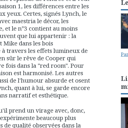
L
aison 1, les différences entre les
ux yeux. Certes, signés Lynch, le
vec maestria le décor, les
, et le n°3 contient au moins
vent que lui appartenir : la
t Mike dans les bois
 à travers les effets lumineux de
Par
en sûr le rêve de Cooper qui
re fois dans la "red room". Pour
aison est harmonisé. Les autres
Li
ussi de l'humour absurde et osent
m
ynch, quant à lui, se garde encore
ans narratif et esthétique.
'il prend un virage avec, donc,
il expérimente beaucoup plus
s de qualité observées dans la