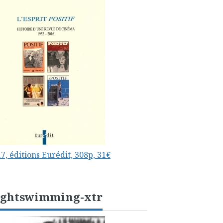
7, éditions Eurédit, 308p, 31€
ightswimming-xtr