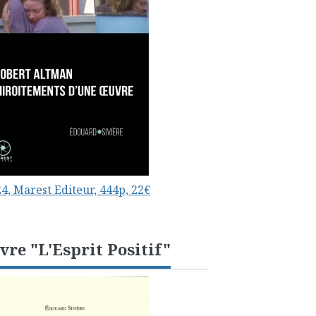
4, Marest Editeur, 444p, 22€
vre "L'Esprit Positif"