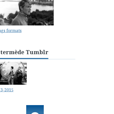
ngs formats
ntermède Tumblr
13-2015