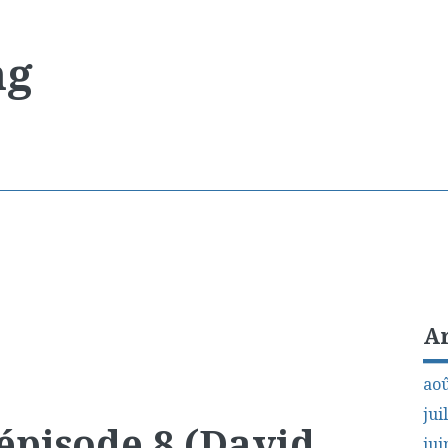
ng
A
aoû
jui
épisode 8 (David
jui