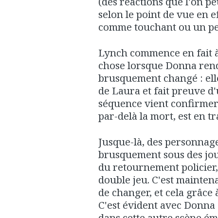
(des réactions que l'on p
selon le point de vue en ef
comme touchant ou un peu
Lynch commence en fait à
chose lorsque Donna rend 
brusquement changé : elle
de Laura et fait preuve d'
séquence vient confirmer 
par-delà la mort, est en t
Jusque-là, des personnag
brusquement sous des jour
du retournement policier,
double jeu. C'est maintenan
de changer, et cela grâce 
C'est évident avec Donna
dans cette autre scène ém