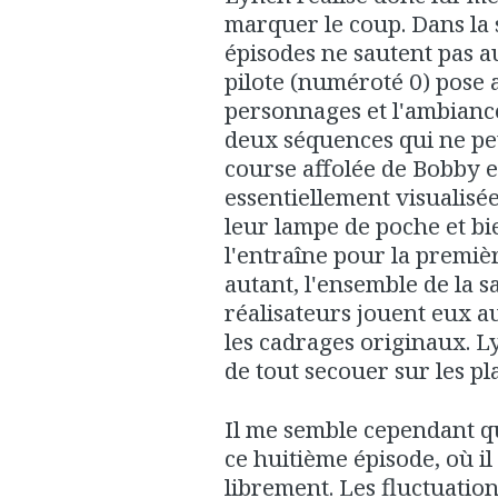
marquer le coup. Dans la s
épisodes ne sautent pas a
pilote (numéroté 0) pose a
personnages et l'ambiance
deux séquences qui ne peu
course affolée de Bobby e
essentiellement visualisée
leur lampe de poche et bi
l'entraîne pour la premiè
autant, l'ensemble de la s
réalisateurs jouent eux a
les cadrages originaux. L
de tout secouer sur les pl
Il me semble cependant qu
ce huitième épisode, où 
librement. Les fluctuation