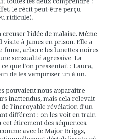
eut toutes les deux comprendre :
fet, le récit peut-être perçu
 ridicule).
 creuser l'idée de malaise. Même
visite à James en prison. Elle a
 fume, arbore les lunettes noires
une sensualité agressive. La
ce que l'on pressentait : Laura,
rain de les vampiriser un à un.
es pouvaient nous apparaître
s inattendus, mais cela relevait
 de l'incroyable révélation d'un
t différent : on les voit en train
à cet étirement des séquences.
 comme avec le Major Briggs,
otionnellement déstabilisante où