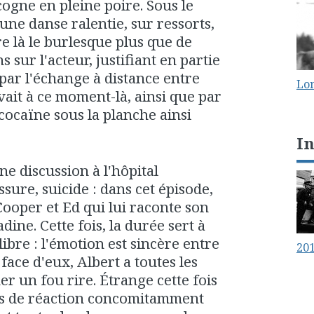
cogne en pleine poire. Sous le
 une danse ralentie, sur ressorts,
e là le burlesque plus que de
ns sur l'acteur, justifiant en partie
 par l'échange à distance entre
Lo
vait à ce moment-là, ainsi que par
cocaïne sous la planche ainsi
I
e discussion à l'hôpital
ssure, suicide : dans cet épisode,
Cooper et Ed qui lui raconte son
dine. Cette fois, la durée sert à
ibre : l'émotion est sincère entre
20
ace d'eux, Albert a toutes les
r un fou rire. Étrange cette fois
es de réaction concomitamment