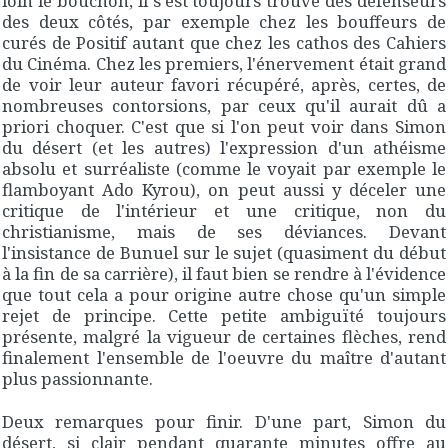
loin le bouchon, il s'est toujours trouvé des défenseurs
des deux côtés, par exemple chez les bouffeurs de
curés de
Positif
autant que chez les cathos des
Cahiers
du Cinéma
. Chez les premiers, l'énervement était grand
de voir leur auteur favori récupéré, après, certes, de
nombreuses contorsions, par ceux qu'il aurait dû a
priori choquer. C'est que si l'on peut voir dans
Simon
du désert
(et les autres) l'expression d'un athéisme
absolu et surréaliste (comme le voyait par exemple le
flamboyant Ado Kyrou), on peut aussi y déceler une
critique de l'intérieur et une critique, non du
christianisme, mais de ses déviances. Devant
l'insistance de Bunuel sur le sujet (quasiment du début
à la fin de sa carrière), il faut bien se rendre à l'évidence
que tout cela a pour origine autre chose qu'un simple
rejet de principe. Cette petite ambiguïté toujours
présente, malgré la vigueur de certaines flèches, rend
finalement l'ensemble de l'oeuvre du maître d'autant
plus passionnante.
Deux remarques pour finir. D'une part,
Simon du
désert
, si clair pendant quarante minutes offre au