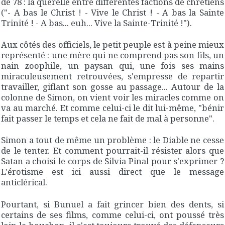
de 78 : la querelle entre différentes factions de chrétiens
("-
A bas le Christ ! - Vive le Christ ! - A bas la Sainte
Trinité ! - A bas... euh... Vive la Sainte-Trinité !
").
Aux côtés des officiels, le petit peuple est à peine mieux
représenté : une mère qui ne comprend pas son fils, un
nain zoophile, un paysan qui, une fois ses mains
miraculeusement retrouvées, s'empresse de repartir
travailler, giflant son gosse au passage... Autour de la
colonne de Simon, on vient voir les miracles comme on
va au marché. Et comme celui-ci le dit lui-même, "
bénir
fait passer le temps et cela ne fait de mal à personne
".
Simon a tout de même un problème : le Diable ne cesse
de le tenter. Et comment pourrait-il résister alors que
Satan a choisi le corps de Silvia Pinal pour s'exprimer ?
L'érotisme est ici aussi direct que le message
anticlérical.
Pourtant, si Bunuel a fait grincer bien des dents, si
certains de ses films, comme celui-ci, ont poussé très