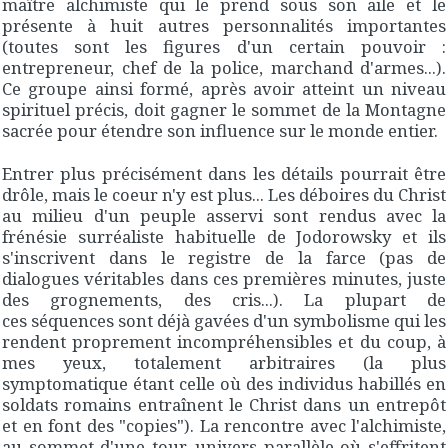
maître alchimiste qui le prend sous son aile et le
présente à huit autres personnalités importantes
(toutes sont les figures d'un certain pouvoir :
entrepreneur, chef de la police, marchand d'armes...).
Ce groupe ainsi formé, après avoir atteint un niveau
spirituel précis, doit gagner le sommet de la Montagne
sacrée pour étendre son influence sur le monde entier.
Entrer plus précisément dans les détails pourrait être
drôle, mais le coeur n'y est plus... Les déboires du Christ
au milieu d'un peuple asservi sont rendus avec la
frénésie surréaliste habituelle de Jodorowsky et ils
s'inscrivent dans le registre de la farce (pas de
dialogues véritables dans ces premières minutes, juste
des grognements, des cris...). La plupart de
ces séquences sont déjà gavées d'un symbolisme qui les
rendent proprement incompréhensibles et du coup, à
mes yeux, totalement arbitraires (la plus
symptomatique étant celle où des individus habillés en
soldats romains entraînent le Christ dans un entrepôt
et en font des "copies"). La rencontre avec l'alchimiste,
au sommet d'une tour, univers parallèle où s'effritent