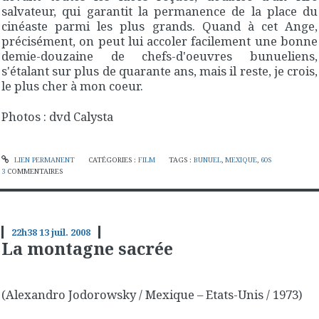
salvateur, qui garantit la permanence de la place du
cinéaste parmi les plus grands. Quand à cet
Ange
,
précisément, on peut lui accoler facilement une bonne
demie-douzaine de chefs-d'oeuvres bunueliens,
s'étalant sur plus de quarante ans, mais il reste, je crois,
le plus cher à mon coeur.
Photos : dvd Calysta
LIEN PERMANENT
CATÉGORIES :
FILM
TAGS :
BUNUEL
,
MEXIQUE
,
60S
3
COMMENTAIRES
22h38
13
juil. 2008
La montagne sacrée
(Alexandro Jodorowsky / Mexique – Etats-Unis / 1973)