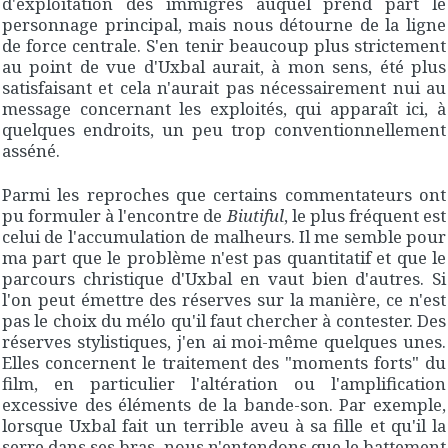
d'exploitation des immigrés auquel prend part le
personnage principal, mais nous détourne de la ligne
de force centrale. S'en tenir beaucoup plus strictement
au point de vue d'Uxbal aurait, à mon sens, été plus
satisfaisant et cela n'aurait pas nécessairement nui au
message concernant les exploités, qui apparaît ici, à
quelques endroits, un peu trop conventionnellement
asséné.
Parmi les reproches que certains commentateurs ont
pu formuler à l'encontre de
Biutiful
, le plus fréquent est
celui de l'accumulation de malheurs. Il me semble pour
ma part que le problème n'est pas quantitatif et que le
parcours christique d'Uxbal en vaut bien d'autres. Si
l'on peut émettre des réserves sur la manière, ce n'est
pas le choix du mélo qu'il faut chercher à contester. Des
réserves stylistiques, j'en ai moi-même quelques unes.
Elles concernent le traitement des "moments forts" du
film, en particulier l'altération ou l'amplification
excessive des éléments de la bande-son. Par exemple,
lorsque Uxbal fait un terrible aveu à sa fille et qu'il la
serre dans ses bras, nous n'entendons que le battement