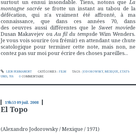
surtout un ennui insondable. Tiens, notons que
La
montagne sacrée
se frotte un instant au tabou de la
défécation, qui n'a vraiment été affronté, à ma
connaissance, que dans ces années 70, dans
des oeuvres aussi différentes que le
Sweet movie
de
Dusan Makavejev ou
Au fil du temps
de Wim Wenders.
Je vous vois sourire (ou frémir) en attendant une chute
scatologique pour terminer cette note, mais non, ne
contez pas sur moi pour écrire des choses pareilles...
LIEN PERMANENT
CATÉGORIES :
FILM
TAGS :
JODOROWSKY
,
MEXIQUE
,
ETATS-
UNIS
,
70S
0
COMMENTAIRE
19h53
09
juil. 2008
El Topo
(Alexandro Jodorowsky / Mexique / 1971)