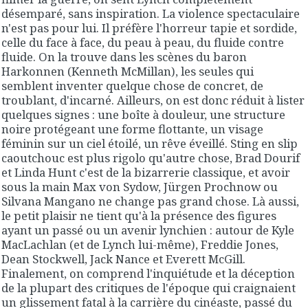
désemparé, sans inspiration. La violence spectaculaire
n'est pas pour lui. Il préfère l'horreur tapie et sordide,
celle du face à face, du peau à peau, du fluide contre
fluide. On la trouve dans les scènes du baron
Harkonnen (Kenneth McMillan), les seules qui
semblent inventer quelque chose de concret, de
troublant, d'incarné. Ailleurs, on est donc réduit à lister
quelques signes : une boîte à douleur, une structure
noire protégeant une forme flottante, un visage
féminin sur un ciel étoilé, un rêve éveillé. Sting en slip
caoutchouc est plus rigolo qu'autre chose, Brad Dourif
et Linda Hunt c'est de la bizarrerie classique, et avoir
sous la main Max von Sydow, Jürgen Prochnow ou
Silvana Mangano ne change pas grand chose. Là aussi,
le petit plaisir ne tient qu'à la présence des figures
ayant un passé ou un avenir lynchien : autour de Kyle
MacLachlan (et de Lynch lui-même), Freddie Jones,
Dean Stockwell, Jack Nance et Everett McGill.
Finalement, on comprend l'inquiétude et la déception
de la plupart des critiques de l'époque qui craignaient
un glissement fatal à la carrière du cinéaste, passé du