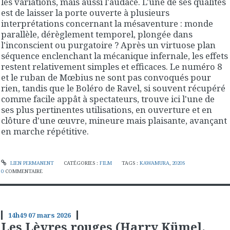
les variations, mais aussi l'audace. L'une de ses qualités
est de laisser la porte ouverte à plusieurs
interprétations concernant la mésaventure : monde
parallèle, dérèglement temporel, plongée dans
l'inconscient ou purgatoire ? Après un virtuose plan
séquence enclenchant la mécanique infernale, les effets
restent relativement simples et efficaces. Le numéro 8
et le ruban de Mœbius ne sont pas convoqués pour
rien, tandis que le Boléro de Ravel, si souvent récupéré
comme facile appât à spectateurs, trouve ici l'une de
ses plus pertinentes utilisations, en ouverture et en
clôture d'une œuvre, mineure mais plaisante, avançant
en marche répétitive.
LIEN PERMANENT
CATÉGORIES :
FILM
TAGS :
KAWAMURA
,
2020S
0
COMMENTAIRE
14h49
07
mars 2026
Les Lèvres rouges (Harry Kümel,