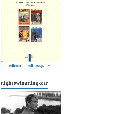
2017, éditions Eurédit, 308p, 31€
nightswimming-xtr