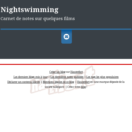
Nightswimming
Carnet de notes sur quelques films
Créer un blog
sur
Hautetfort
Les derniers blogs mis à jour
|
Les dernières notes publiées
|
Les tags les plus populaires
Déclarer un contenu illicite
|
Mentions légales de ce blog
|
Hautetfort
est une marque déposée de la
société talkSpirit | Créez votre
blog
!