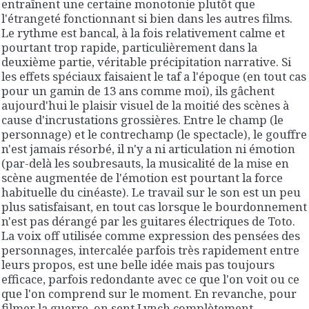
entraînent une certaine monotonie plutôt que
l'étrangeté fonctionnant si bien dans les autres films.
Le rythme est bancal, à la fois relativement calme et
pourtant trop rapide, particulièrement dans la
deuxième partie, véritable précipitation narrative. Si
les effets spéciaux faisaient le taf a l'époque (en tout cas
pour un gamin de 13 ans comme moi), ils gâchent
aujourd'hui le plaisir visuel de la moitié des scènes à
cause d'incrustations grossières. Entre le champ (le
personnage) et le contrechamp (le spectacle), le gouffre
n'est jamais résorbé, il n'y a ni articulation ni émotion
(par-delà les soubresauts, la musicalité de la mise en
scène augmentée de l'émotion est pourtant la force
habituelle du cinéaste). Le travail sur le son est un peu
plus satisfaisant, en tout cas lorsque le bourdonnement
n'est pas dérangé par les guitares électriques de Toto.
La voix off utilisée comme expression des pensées des
personnages, intercalée parfois très rapidement entre
leurs propos, est une belle idée mais pas toujours
efficace, parfois redondante avec ce que l'on voit ou ce
que l'on comprend sur le moment. En revanche, pour
filmer la guerre, on sent Lynch complètement