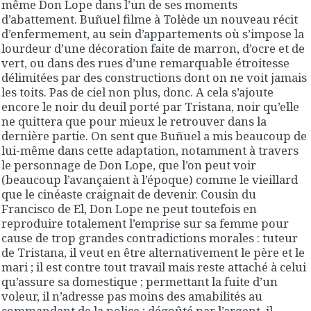
même Don Lope dans l’un de ses moments
d’abattement. Buñuel filme à Tolède un nouveau récit
d’enfermement, au sein d’appartements où s’impose la
lourdeur d’une décoration faite de marron, d’ocre et de
vert, ou dans des rues d’une remarquable étroitesse
délimitées par des constructions dont on ne voit jamais
les toits. Pas de ciel non plus, donc. A cela s’ajoute
encore le noir du deuil porté par Tristana, noir qu’elle
ne quittera que pour mieux le retrouver dans la
dernière partie. On sent que Buñuel a mis beaucoup de
lui-même dans cette adaptation, notamment à travers
le personnage de Don Lope, que l’on peut voir
(beaucoup l’avançaient à l’époque) comme le vieillard
que le cinéaste craignait de devenir. Cousin du
Francisco de El, Don Lope ne peut toutefois en
reproduire totalement l’emprise sur sa femme pour
cause de trop grandes contradictions morales : tuteur
de Tristana, il veut en être alternativement le père et le
mari ; il est contre tout travail mais reste attaché à celui
qu’assure sa domestique ; permettant la fuite d’un
voleur, il n’adresse pas moins des amabilités au
commandant de la police ; dégoûté par l’argent, il