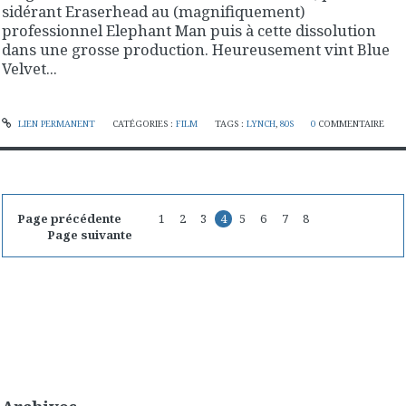
sidérant Eraserhead au (magnifiquement)
professionnel Elephant Man puis à cette dissolution
dans une grosse production. Heureusement vint Blue
Velvet...
LIEN PERMANENT
CATÉGORIES :
FILM
TAGS :
LYNCH
,
80S
0
COMMENTAIRE
Page précédente
1
2
3
4
5
6
7
8
Page suivante