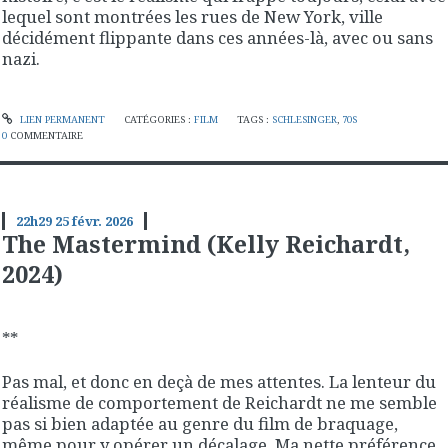
lequel sont montrées les rues de New York, ville
décidément flippante dans ces années-là, avec ou sans
nazi.
LIEN PERMANENT
CATÉGORIES :
FILM
TAGS :
SCHLESINGER
,
70S
0
COMMENTAIRE
22h29
25
févr. 2026
The Mastermind (Kelly Reichardt,
2024)
**
Pas mal, et donc en deçà de mes attentes. La lenteur du
réalisme de comportement de Reichardt ne me semble
pas si bien adaptée au genre du film de braquage,
même pour y opérer un décalage. Ma nette préférence